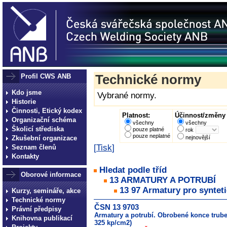
Profil CWS ANB
Technické normy
Kdo jsme
Vybrané normy.
Historie
Činnosti, Etický kodex
Platnost:
Účinnost/změny 
Organizační schéma
všechny
všechny
Školicí střediska
pouze platné
rok
pouze neplatné
Zkušební organizace
nejnovější
[
Tisk
]
Seznam členů
Kontakty
Hledat podle tříd
Oborové informace
13 ARMATURY A POTRUBÍ
13 97 Armatury pro syntet
Kurzy, semináře, akce
Technické normy
ČSN 13 9703
Právní předpisy
Armatury a potrubí. Obrobené konce trubek
Knihovna publikací
325 kp/cm2)