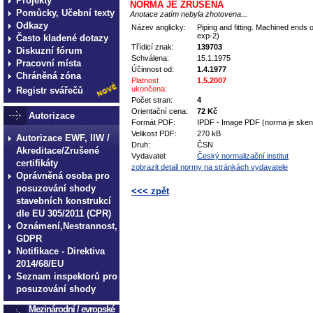
Projekty
NORMA JE ZRUŠENA
Pomůcky, Učební texty
Anotace zatím nebyla zhotovena...
Odkazy
Název anglicky:
Piping and fitting. Machined ends 
exp-2)
Často kladené dotazy
Třídicí znak:
139703
Diskuzní fórum
Schválena:
15.1.1975
Pracovní místa
Účinnost od:
1.4.1977
Chráněná zóna
Platnost
1.5.2007
ukončena:
Registr svářečů
Počet stran:
4
Orientační cena:
72 Kč
Autorizace
Formát PDF:
IPDF - Image PDF (norma je ske
Velikost PDF:
270 kB
Autorizace EWF, IIW /
Druh:
ČSN
Akreditace/Zrušené
Vydavatel:
Český normalizační institut
certifikáty
zobrazit detail normy na stránkách vydavatele
Oprávněná osoba pro
posuzování shody
<<< zpět
stavebních konstrukcí
technické normy technické
dle EU 305/2011 (CPR)
Oznámení,Nestrannost,
normy technické normy tec
GDPR
technické normy technické
Notifikace - Direktiva
normy technické normy tec
2014/68/EU
Seznam inspektorů pro
technické normy technické
posuzování shody
Mezinárodní / evropské