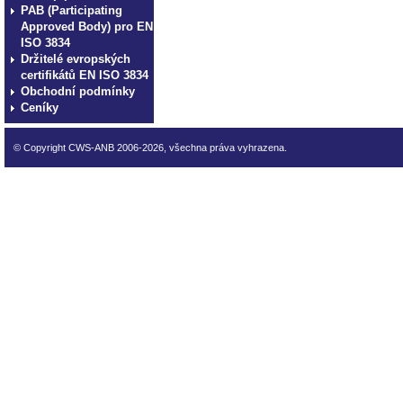
PAB (Participating
Approved Body) pro EN
ISO 3834
Držitelé evropských
certifikátů EN ISO 3834
Obchodní podmínky
Ceníky
© Copyright CWS-ANB 2006-2026, všechna práva vyhrazena.