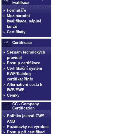
kvalifikace
Formuláře
Mezinárodní
kvalifikace, náplně
kurzů
Certifikáty
Certifikace
Seznam technických
pravidel
Postup certifikace
Certifikační systém
EWF/Katalog
certifikací/Info
Alternativní cesta k
IWE/EWE
Ceníky
CC - Company
Certification
Politika jakosti CWS
ANB
Požadavky na výrobce
Postup při certifikaci