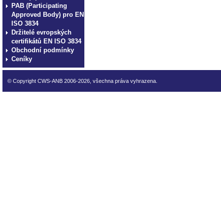
PAB (Participating
Approved Body) pro EN
ISO 3834
Držitelé evropských
certifikátů EN ISO 3834
Obchodní podmínky
Ceníky
© Copyright CWS-ANB 2006-2026, všechna práva vyhrazena.