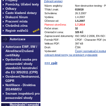
Projekty
Zobrazit anotaci
Pomůcky, Učební texty
Název anglicky:
Non-destructive testing - Pe
Odkazy
Třídicí znak:
015018
Často kladené dotazy
Schválena:
26.3.2007
Diskuzní fórum
Vydána:
1.4.2007
Účinnost od:
1.5.2007
Pracovní místa
Platnost ukončena:
1.7.2014
Chráněná zóna
Počet stran:
32
Registr svářečů
Orientační cena:
325 Kč
Zapracované dokumenty:
ISO 3452-2:2006, EN ISO 
Autorizace
Formát PDF:
CPDF - Character PDF (no
Velikost PDF:
397 kB
Autorizace EWF, IIW /
Druh:
ČSN
Akreditace/Zrušené
Vydavatel:
Český normalizační institut
certifikáty
zobrazit detail normy na stránkách vydavatele
Oprávněná osoba pro
<<< zpět
posuzování shody
stavebních konstrukcí
technické normy technické
dle EU 305/2011 (CPR)
normy technické normy tec
Oznámení,Nestrannost,
GDPR
technické normy technické
Notifikace - Direktiva
normy technické normy tec
2014/68/EU
technické normy technické
Seznam inspektorů pro
posuzování shody
Mezinárodní / evropské