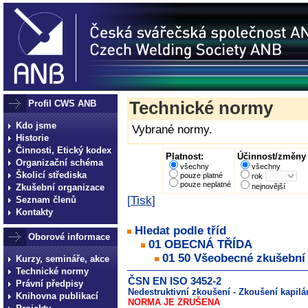
Profil CWS ANB
Technické normy
Kdo jsme
Vybrané normy.
Historie
Činnosti, Etický kodex
Platnost:
Účinnost/změny 
Organizační schéma
všechny
všechny
Školicí střediska
pouze platné
rok
pouze neplatné
Zkušební organizace
nejnovější
[
Tisk
]
Seznam členů
Kontakty
Hledat podle tříd
Oborové informace
01 OBECNÁ TŘÍDA
01 50 Všeobecné zkušební 
Kurzy, semináře, akce
Technické normy
ČSN EN ISO 3452-2
Právní předpisy
Nedestruktivní zkoušení - Zkoušení kapilá
Knihovna publikací
NORMA JE ZRUŠENA