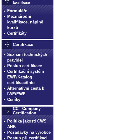
kvalifikace
Formuláře
Mezinárodní
kvalifikace, náplně
kurzů
Certifikáty
Certifikace
Seznam technických
pravidel
Postup certifikace
Certifikační systém
EWF/Katalog
certifikací/Info
Alternativní cesta k
IWE/EWE
Ceníky
CC - Company
Certification
Politika jakosti CWS
ANB
Požadavky na výrobce
Postup při certifikaci