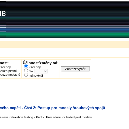
nost:
Účinnost/změny od:
všechny
všechny
pouze platné
rok
pouze neplatné
nejnovější
ového napětí - Část 2: Postup pro modely šroubových spojů
 stress relaxation testing - Part 2: Procedure for bolted joint models