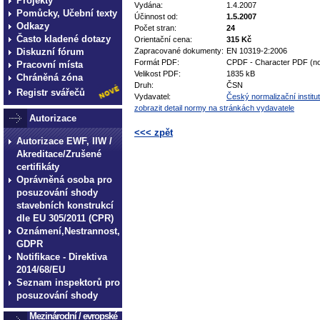
Projekty
Vydána:
1.4.2007
Pomůcky, Učební texty
Účinnost od:
1.5.2007
Odkazy
Počet stran:
24
Často kladené dotazy
Orientační cena:
315 Kč
Diskuzní fórum
Zapracované dokumenty:
EN 10319-2:2006
Formát PDF:
CPDF - Character PDF (no
Pracovní místa
Velikost PDF:
1835 kB
Chráněná zóna
Druh:
ČSN
Registr svářečů
Vydavatel:
Český normalizační institut
zobrazit detail normy na stránkách vydavatele
Autorizace
<<< zpět
Autorizace EWF, IIW /
Akreditace/Zrušené
technické normy technické normy technické 
normy technické normy technické normy tec
certifikáty
Oprávněná osoba pro
posuzování shody
stavebních konstrukcí
dle EU 305/2011 (CPR)
Oznámení,Nestrannost,
GDPR
Notifikace - Direktiva
2014/68/EU
Seznam inspektorů pro
posuzování shody
Mezinárodní / evropské