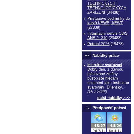
TECHNICKÝCH I
TECHNOLOGICKÝCH
ZAŔÍZENÍ
(34438)
Přístupové podmínky do
kurzů I/EWE, I/EWT
(27839)
Informační servis CWS
ANB č. 310
(23483)
Potrubí 2026
(19478)
Nabídky práce
echnické normy technické normy technické
Instruktor svařování
Dobrý den, z důvodu
ormy
plánované změny
působiště hledám
uplatnění jako Instruktor
svařování, Dílenský...
(15.7.2026)
další nabídky >>>
Předpověď počasí