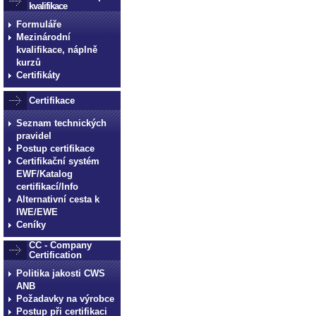
kvalifikace
Formuláře
Mezinárodní
kvalifikace, náplně
kurzů
Certifikáty
Certifikace
Seznam technických
pravidel
Postup certifikace
Certifikační systém
EWF/Katalog
certifikací/Info
Alternativní cesta k
IWE/EWE
Ceníky
CC - Company
Certification
Politika jakosti CWS
ANB
Požadavky na výrobce
Postup při certifikaci