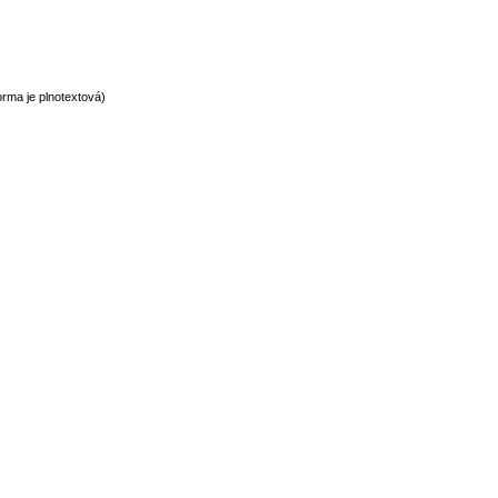
rma je plnotextová)
normy technické normy technické normy technické normy technické normy t
hnické normy technické normy technické normy technické normy technické n