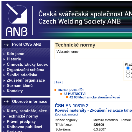
Profil CWS ANB
Technické normy
Vybrané normy.
Kdo jsme
Historie
Činnosti, Etický kodex
Plat
Organizační schéma
Školicí střediska
Zkušební organizace
[
Tisk
]
Seznam členů
Hledat podle tříd
Kontakty
42 HUTNICTVÍ
42 03 Mechanické zkoušení kovů
Oborové informace
ČSN EN 10319-2
Kovové materiály - Zkoušení relaxace tah
Kurzy, semináře, akce
Zobrazit anotaci
Technické normy
Název anglicky:
Metallic materials - Tensile
Právní předpisy
Třídicí znak:
420309
Knihovna publikací
Schválena:
6.3.2007