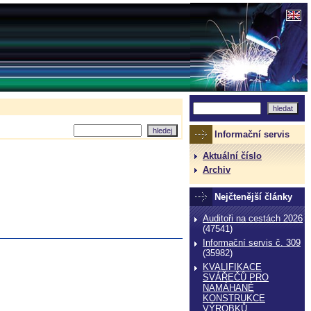
Informační servis
Aktuální číslo
Archiv
Nejčtenější články
Auditoři na cestách 2026
(47541)
Informační servis č. 309
(35982)
KVALIFIKACE
SVÁŘEČŮ PRO
NAMÁHANÉ
KONSTRUKCE
VÝROBKŮ,