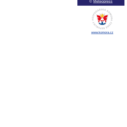
©
Meteopress
www.komora.cz