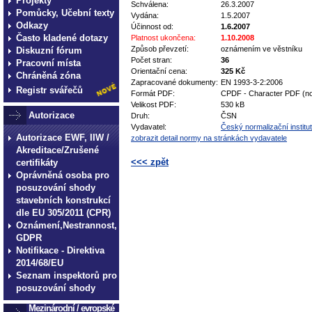
Projekty
Schválena:
26.3.2007
Pomůcky, Učební texty
Vydána:
1.5.2007
Odkazy
Účinnost od:
1.6.2007
Často kladené dotazy
Platnost ukončena:
1.10.2008
Způsob převzetí:
oznámením ve věstníku
Diskuzní fórum
Počet stran:
36
Pracovní místa
Orientační cena:
325 Kč
Chráněná zóna
Zapracované dokumenty:
EN 1993-3-2:2006
Registr svářečů
Formát PDF:
CPDF - Character PDF (no
Velikost PDF:
530 kB
Autorizace
Druh:
ČSN
Vydavatel:
Český normalizační institut
Autorizace EWF, IIW /
zobrazit detail normy na stránkách vydavatele
Akreditace/Zrušené
<<< zpět
certifikáty
Oprávněná osoba pro
technické normy technické normy technické 
posuzování shody
normy technické normy technické normy tec
stavebních konstrukcí
dle EU 305/2011 (CPR)
Oznámení,Nestrannost,
GDPR
Notifikace - Direktiva
2014/68/EU
Seznam inspektorů pro
posuzování shody
Mezinárodní / evropské