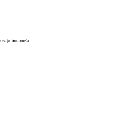
rma je plnotextová)
normy technické normy technické normy technické normy technické normy t
hnické normy technické normy technické normy technické normy technické n