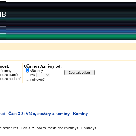
nost:
Účinnost/změny od:
všechny
všechny
pouze platné
rok
pouze neplatné
nejnovější
cí - Část 3-2: Věže, stožáry a komíny - Komíny
el structures - Part 3-2: Towers, masts and chimneys - Chimneys