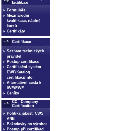
kvalifikace
Formuláře
Mezinárodní
kvalifikace, náplně
kurzů
Certifikáty
Certifikace
Seznam technických
pravidel
Postup certifikace
Certifikační systém
EWF/Katalog
certifikací/Info
Alternativní cesta k
IWE/EWE
Ceníky
CC - Company
Certification
Politika jakosti CWS
ANB
Požadavky na výrobce
Postup při certifikaci