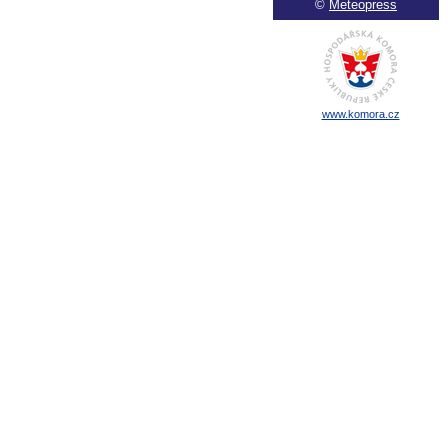
©
Meteopress
www.komora.cz