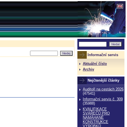
Informační servis
Aktuální číslo
Archiv
Nejčtenější články
Auditoři na cestách 2026
(47541)
Informační servis č. 309
(35988)
KVALIFIKACE
SVÁŘEČŮ PRO
NAMÁHANÉ
KONSTRUKCE
VÝROBKŮ,