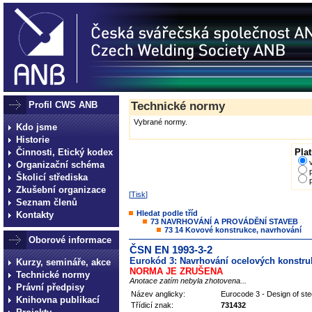
Profil CWS ANB
Technické normy
Vybrané normy.
Kdo jsme
Historie
Činnosti, Etický kodex
Plat
Organizační schéma
Školicí střediska
Zkušební organizace
[
Tisk
]
Seznam členů
Hledat podle tříd
Kontakty
73 NAVRHOVÁNÍ A PROVÁDĚNÍ STAVEB
73 14 Kovové konstrukce, navrhování
Oborové informace
ČSN EN 1993-3-2
Eurokód 3: Navrhování ocelových konstruk
Kurzy, semináře, akce
NORMA JE ZRUŠENA
Technické normy
Anotace zatím nebyla zhotovena...
Právní předpisy
Název anglicky:
Eurocode 3 - Design of ste
Knihovna publikací
Třídicí znak:
731432