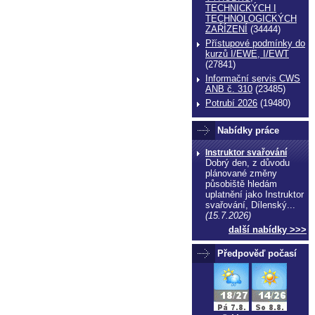
TECHNICKÝCH I
TECHNOLOGICKÝCH
ZAŔÍZENÍ
(34444)
Přístupové podmínky do
kurzů I/EWE, I/EWT
(27841)
Informační servis CWS
ANB č. 310
(23485)
Potrubí 2026
(19480)
Nabídky práce
Instruktor svařování
Dobrý den, z důvodu
plánované změny
působiště hledám
echnické normy technické normy technické
uplatnění jako Instruktor
ormy
svařování, Dílenský...
(15.7.2026)
další nabídky >>>
Předpověď počasí