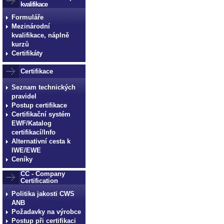
kvalifikace
Formuláře
Mezinárodní
kvalifikace, náplně
kurzů
Certifikáty
Certifikace
Seznam technických
pravidel
Postup certifikace
Certifikační systém
EWF/Katalog
certifikací/Info
Alternativní cesta k
IWE/EWE
Ceníky
CC - Company
Certification
Politika jakosti CWS
ANB
Požadavky na výrobce
Postup při certifikaci