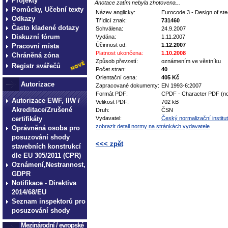
Projekty
Anotace zatím nebyla zhotovena...
Pomůcky, Učební texty
Název anglicky:
Eurocode 3 - Design of stee
Odkazy
Třídicí znak:
731460
Často kladené dotazy
Schválena:
24.9.2007
Diskuzní fórum
Vydána:
1.11.2007
Účinnost od:
1.12.2007
Pracovní místa
Platnost ukončena:
1.10.2008
Chráněná zóna
Způsob převzetí:
oznámením ve věstníku
Registr svářečů
Počet stran:
40
Orientační cena:
405 Kč
Autorizace
Zapracované dokumenty:
EN 1993-6:2007
Formát PDF:
CPDF - Character PDF (no
Autorizace EWF, IIW /
Velikost PDF:
702 kB
Akreditace/Zrušené
Druh:
ČSN
certifikáty
Vydavatel:
Český normalizační institut
zobrazit detail normy na stránkách vydavatele
Oprávněná osoba pro
posuzování shody
<<< zpět
stavebních konstrukcí
dle EU 305/2011 (CPR)
technické normy technické
Oznámení,Nestrannost,
normy technické normy tec
GDPR
Notifikace - Direktiva
technické normy technické
2014/68/EU
normy technické normy tec
Seznam inspektorů pro
technické normy technické
posuzování shody
Mezinárodní / evropské