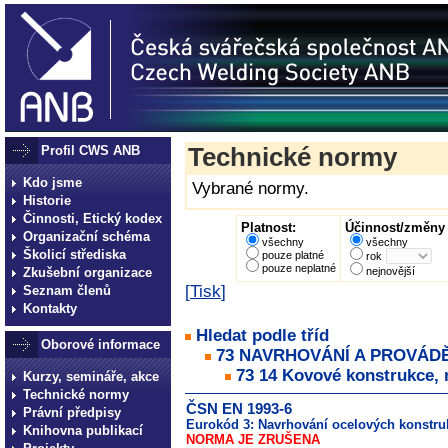
Profil CWS ANB
Technické normy
Kdo jsme
Vybrané normy.
Historie
Činnosti, Etický kodex
Platnost:
Účinnost/změny 
Organizační schéma
všechny
všechny
Školicí střediska
pouze platné
rok
pouze neplatné
Zkušební organizace
nejnovější
[
Tisk
]
Seznam členů
Kontakty
Hledat podle tříd
Oborové informace
73 NAVRHOVÁNÍ A PROVÁD
73 14 Kovové konstrukce, 
Kurzy, semináře, akce
Technické normy
ČSN EN 1993-6
Právní předpisy
Eurokód 3: Navrhování ocelových konstruk
Knihovna publikací
NORMA JE ZRUŠENA