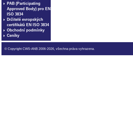
PAB (Participating
Approved Body) pro EN
ISO 3834
Držitelé evropských
certifikátů EN ISO 3834
Obchodní podmínky
Ceníky
© Copyright CWS-ANB 2006-2026, všechna práva vyhrazena.