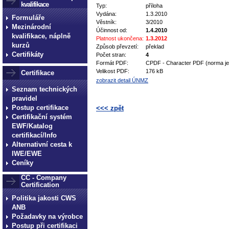
kvalifikace
Typ:
příloha
Vydána:
1.3.2010
Formuláře
Věstník:
3/2010
Mezinárodní
Účinnost od:
1.4.2010
kvalifikace, náplně
Platnost ukončena:
1.3.2012
kurzů
Způsob převzetí:
překlad
Certifikáty
Počet stran:
4
Formát PDF:
CPDF - Character PDF (norma je 
Velikost PDF:
176 kB
Certifikace
zobrazit detail ÚNMZ
Seznam technických
pravidel
Postup certifikace
<<< zpět
Certifikační systém
technické normy technické normy technické 
EWF/Katalog
normy technické normy technické normy tec
certifikací/Info
Alternativní cesta k
IWE/EWE
Ceníky
CC - Company
Certification
Politika jakosti CWS
ANB
Požadavky na výrobce
Postup při certifikaci