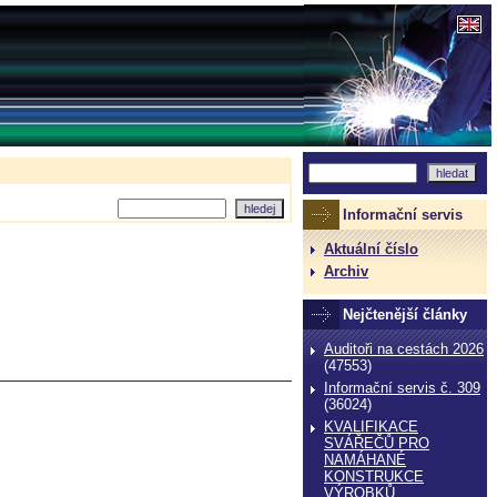
Informační servis
Aktuální číslo
Archiv
Nejčtenější články
Auditoři na cestách 2026
(47553)
Informační servis č. 309
(36024)
KVALIFIKACE
SVÁŘEČŮ PRO
NAMÁHANÉ
KONSTRUKCE
VÝROBKŮ,