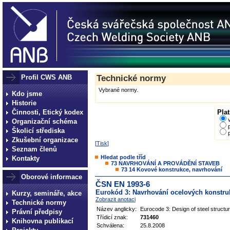
Profil CWS ANB
Technické normy
Vybrané normy.
Kdo jsme
Historie
Činnosti, Etický kodex
Plat
Organizační schéma
Školicí střediska
Zkušební organizace
[
Tisk
]
Seznam členů
Hledat podle tříd
Kontakty
73 NAVRHOVÁNÍ A PROVÁDĚNÍ STAVEB
73 14 Kovové konstrukce, navrhování
Oborové informace
ČSN EN 1993-6
Eurokód 3: Navrhování ocelových konstruk
Kurzy, semináře, akce
Zobrazit anotaci
Technické normy
Název anglicky:
Eurocode 3: Design of steel structur
Právní předpisy
Třídicí znak:
731460
Knihovna publikací
Schválena:
25.8.2008