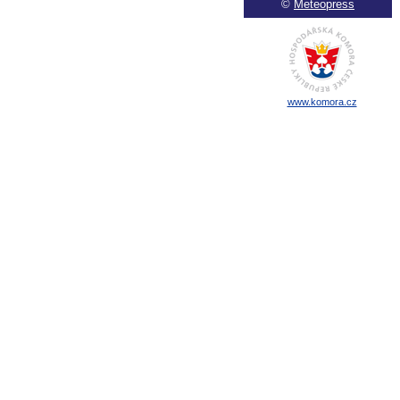
©
Meteopress
www.komora.cz
echnické normy technické normy technické
ormy