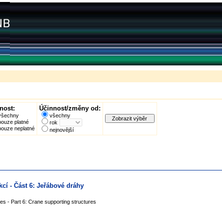
nost:
Účinnost/změny od:
všechny
všechny
pouze platné
rok
pouze neplatné
nejnovější
cí - Část 6: Jeřábové dráhy
es - Part 6: Crane supporting structures