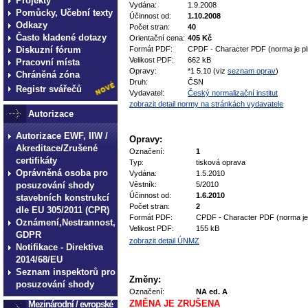
Projekty
Vydána:
1.9.2008
Pomůcky, Učební texty
Účinnost od:
1.10.2008
Odkazy
Počet stran:
40
Často kladené dotazy
Orientační cena:
405 Kč
Diskuzní fórum
Formát PDF:
CPDF - Character PDF (norma je pl
Velikost PDF:
662 kB
Pracovní místa
Opravy:
*1 5.10 (viz
seznam oprav
)
Chráněná zóna
Druh:
ČSN
Registr svářečů
Vydavatel:
Český normalizační institut
zobrazit detail normy na stránkách vydavatele
Autorizace
Autorizace EWF, IIW /
Opravy:
Akreditace/Zrušené
Označení:
1
certifikáty
Typ:
tisková oprava
Oprávněná osoba pro
Vydána:
1.5.2010
posuzování shody
Věstník:
5/2010
Účinnost od:
1.6.2010
stavebních konstrukcí
Počet stran:
2
dle EU 305/2011 (CPR)
Formát PDF:
CPDF - Character PDF (norma je 
Oznámení,Nestrannost,
Velikost PDF:
155 kB
GDPR
zobrazit detail ÚNMZ
Notifikace - Direktiva
2014/68/EU
Seznam inspektorů pro
Změny:
posuzování shody
Označení:
NA ed. A
ZMĚNA JE ZRUŠENA
Mezinárodní / evropské