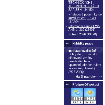
TECHNICKÝCH I
TECHNOLOGICKÝCH
ZAŔÍZENÍ
(34459)
Přístupové podmínky do
kurzů I/EWE, I/EWT
(27850)
Informační servis CWS
ANB č. 310
(23491)
Potrubí 2026
(19490)
Nabídky práce
Instruktor svařování
Dobrý den, z důvodu
plánované změny
působiště hledám
uplatnění jako Instruktor
svařování, Dílenský...
(15.7.2026)
další nabídky >>>
Předpověď počasí