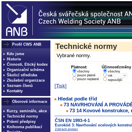
Profil CWS ANB
Technické normy
Kdo jsme
Vybrané normy.
Historie
Činnosti, Etický kodex
Platnost:
Účinnost/změny 
Organizační schéma
všechny
všechny
Školicí střediska
pouze platné
rok
pouze neplatné
Zkušební organizace
nejnovější
[
Tisk
]
Seznam členů
Kontakty
Hledat podle tříd
Oborové informace
73 NAVRHOVÁNÍ A PROVÁD
73 14 Kovové konstrukce, 
Kurzy, semináře, akce
Technické normy
ČSN EN 1993-4-1
Právní předpisy
Eurokód 3: Navrhování ocelových konstruk
Knihovna publikací
Zobrazit anotaci