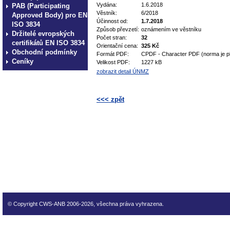
Vydána:
1.6.2018
PAB (Participating
Věstník:
6/2018
Approved Body) pro EN
Účinnost od:
1.7.2018
ISO 3834
Způsob převzetí:
oznámením ve věstníku
Držitelé evropských
Počet stran:
32
certifikátů EN ISO 3834
Orientační cena:
325 Kč
Obchodní podmínky
Formát PDF:
CPDF - Character PDF (norma je p
Ceníky
Velikost PDF:
1227 kB
zobrazit detail ÚNMZ
<<< zpět
technické normy technické
normy technické normy tec
technické normy technické
normy technické normy tec
technické normy technické
© Copyright CWS-ANB 2006-2026, všechna práva vyhrazena.