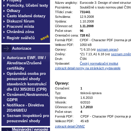
Projekty
Název anglicky:
Eurocode 3: Design of steel structur
Pomůcky, Učební texty
Poznámka:
Souběžně s touto normou platí ČSN
Odkazy
Třídicí znak:
731441
Často kladené dotazy
Schválena:
12.9.2008
Diskuzní fórum
Vydána:
1.10.2008
Pracovní místa
Účinnost od:
1.11.2008
Počet stran:
96
Chráněná zóna
Orientační cena:
728 Kč
Registr svářečů
Formát PDF:
CPDF - Character PDF (norma je pl
Velikost PDF:
1050 kB
Autorizace
Opravy:
*1 6.10 (viz
seznam oprav
)
Změny:
*Z1 7.13, A1 6.18 (viz
seznam změ
Autorizace EWF, IIW /
Druh:
ČSN
Akreditace/Zrušené
Vydavatel:
Český normalizační institut
certifikáty
zobrazit detail normy na stránkách vydavatele
Oprávněná osoba pro
posuzování shody
Opravy:
stavebních konstrukcí
Označení:
1
dle EU 305/2011 (CPR)
Typ:
tisková oprava
Oznámení,Nestrannost,
Vydána:
1.6.2010
GDPR
Věstník:
6/2010
Notifikace - Direktiva
Účinnost od:
1.7.2010
2014/68/EU
Počet stran:
4
Seznam inspektorů pro
Formát PDF:
CPDF - Character PDF (norma je p
posuzování shody
Velikost PDF:
45 kB
zobrazit detail ÚNMZ
Mezinárodní / evropské