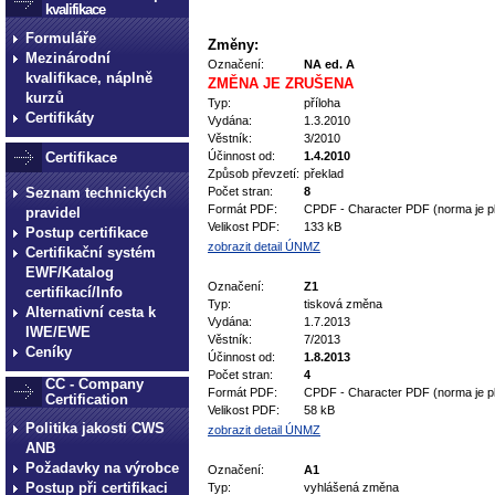
kvalifikace
Formuláře
Změny:
Mezinárodní
Označení:
NA ed. A
kvalifikace, náplně
ZMĚNA JE ZRUŠENA
kurzů
Typ:
příloha
Certifikáty
Vydána:
1.3.2010
Věstník:
3/2010
Certifikace
Účinnost od:
1.4.2010
Způsob převzetí:
překlad
Seznam technických
Počet stran:
8
Formát PDF:
CPDF - Character PDF (norma je p
pravidel
Velikost PDF:
133 kB
Postup certifikace
zobrazit detail ÚNMZ
Certifikační systém
EWF/Katalog
Označení:
Z1
certifikací/Info
Typ:
tisková změna
Alternativní cesta k
Vydána:
1.7.2013
IWE/EWE
Věstník:
7/2013
Ceníky
Účinnost od:
1.8.2013
Počet stran:
4
CC - Company
Formát PDF:
CPDF - Character PDF (norma je p
Certification
Velikost PDF:
58 kB
Politika jakosti CWS
zobrazit detail ÚNMZ
ANB
Požadavky na výrobce
Označení:
A1
Postup při certifikaci
Typ:
vyhlášená změna