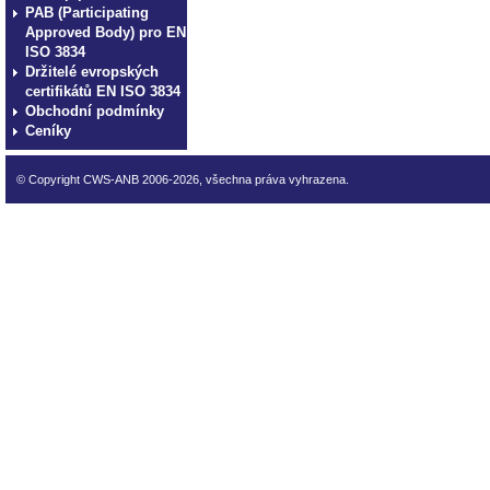
PAB (Participating
Approved Body) pro EN
ISO 3834
Držitelé evropských
certifikátů EN ISO 3834
Obchodní podmínky
Ceníky
© Copyright CWS-ANB 2006-2026, všechna práva vyhrazena.