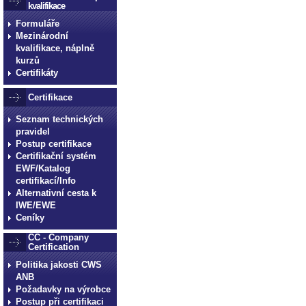
kvalifikace
Formuláře
Mezinárodní
kvalifikace, náplně
kurzů
Certifikáty
Certifikace
Seznam technických
pravidel
Postup certifikace
Certifikační systém
EWF/Katalog
certifikací/Info
Alternativní cesta k
IWE/EWE
Ceníky
CC - Company
Certification
Politika jakosti CWS
ANB
Požadavky na výrobce
Postup při certifikaci