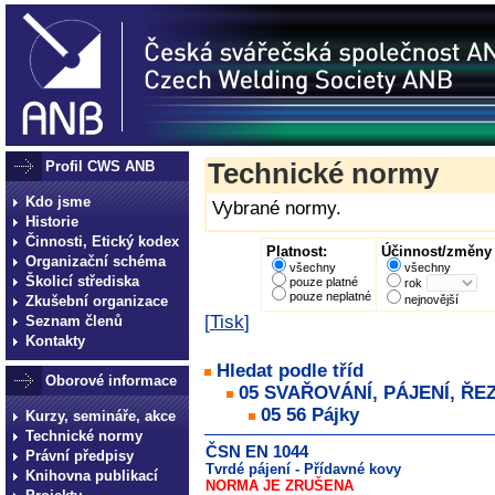
Profil CWS ANB
Technické normy
Kdo jsme
Vybrané normy.
Historie
Činnosti, Etický kodex
Platnost:
Účinnost/změny 
Organizační schéma
všechny
všechny
Školicí střediska
pouze platné
rok
pouze neplatné
Zkušební organizace
nejnovější
[
Tisk
]
Seznam členů
Kontakty
Hledat podle tříd
Oborové informace
05 SVAŘOVÁNÍ, PÁJENÍ, ŘE
05 56 Pájky
Kurzy, semináře, akce
Technické normy
ČSN EN 1044
Právní předpisy
Tvrdé pájení - Přídavné kovy
Knihovna publikací
NORMA JE ZRUŠENA