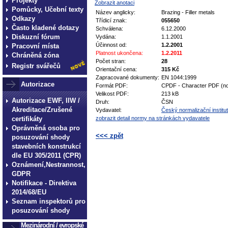
Projekty
Zobrazit anotaci
Pomůcky, Učební texty
Název anglicky:
Brazing - Filler metals
Odkazy
Třídicí znak:
055650
Často kladené dotazy
Schválena:
6.12.2000
Diskuzní fórum
Vydána:
1.1.2001
Účinnost od:
1.2.2001
Pracovní místa
Platnost ukončena:
1.2.2011
Chráněná zóna
Počet stran:
28
Registr svářečů
Orientační cena:
315 Kč
Zapracované dokumenty:
EN 1044:1999
Autorizace
Formát PDF:
CPDF - Character PDF (no
Velikost PDF:
213 kB
Autorizace EWF, IIW /
Druh:
ČSN
Akreditace/Zrušené
Vydavatel:
Český normalizační institut
certifikáty
zobrazit detail normy na stránkách vydavatele
Oprávněná osoba pro
<<< zpět
posuzování shody
stavebních konstrukcí
technické normy technické
dle EU 305/2011 (CPR)
normy technické normy tec
Oznámení,Nestrannost,
GDPR
technické normy technické
Notifikace - Direktiva
normy technické normy tec
2014/68/EU
technické normy technické
Seznam inspektorů pro
posuzování shody
Mezinárodní / evropské