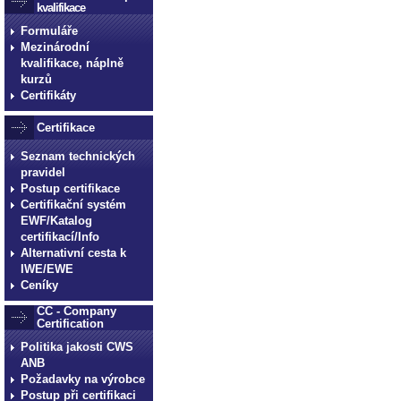
kvalifikace
Formuláře
Mezinárodní
kvalifikace, náplně
kurzů
Certifikáty
Certifikace
Seznam technických
pravidel
Postup certifikace
Certifikační systém
EWF/Katalog
certifikací/Info
Alternativní cesta k
IWE/EWE
Ceníky
CC - Company
Certification
Politika jakosti CWS
ANB
Požadavky na výrobce
Postup při certifikaci