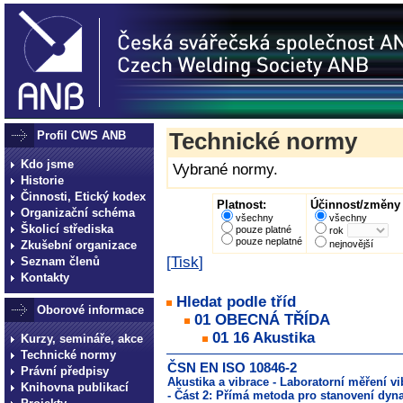
Profil CWS ANB
Technické normy
Kdo jsme
Vybrané normy.
Historie
Činnosti, Etický kodex
Platnost:
Účinnost/změny 
Organizační schéma
všechny
všechny
Školicí střediska
pouze platné
rok
pouze neplatné
Zkušební organizace
nejnovější
[
Tisk
]
Seznam členů
Kontakty
Hledat podle tříd
Oborové informace
01 OBECNÁ TŘÍDA
01 16 Akustika
Kurzy, semináře, akce
Technické normy
ČSN EN ISO 10846-2
Právní předpisy
Akustika a vibrace - Laboratorní měření 
Knihovna publikací
- Část 2: Přímá metoda pro stanovení dyn