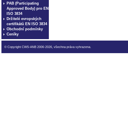
PAB (Participating
Approved Body) pro EN
ISO 3834
Držitelé evropských
certifikátů EN ISO 3834
Obchodní podmínky
Ceníky
© Copyright CWS-ANB 2006-2026, všechna práva vyhrazena.