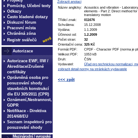
Projekty
Zobrazit anotaci
Pomůcky, Učební texty
Název anglicky:
Acoustics and vibration - Laboratory
Odkazy
elements - Part 2: Direct method for 
translatory motion
Často kladené dotazy
Třídicí znak:
011676
Diskuzní fórum
Schválena:
15.12.2008
Pracovní místa
Vydána:
1.1.2009
Chráněná zóna
Účinnost od:
1.2.2009
Registr svářečů
Počet stran:
32
Orientační cena:
325 Kč
Formát PDF:
CPDF - Character PDF (norma je pl
Autorizace
Velikost PDF:
1053 kB
Druh:
ČSN
Autorizace EWF, IIW /
Vydavatel:
Úřad pro technickou normalizaci, met
Akreditace/Zrušené
zobrazit detail normy na stránkách vydavatele
certifikáty
Oprávněná osoba pro
<<< zpět
posuzování shody
stavebních konstrukcí
technické normy technické
dle EU 305/2011 (CPR)
normy technické normy tec
Oznámení,Nestrannost,
technické normy technické
GDPR
Notifikace - Direktiva
normy technické normy tec
2014/68/EU
technické normy technické
Seznam inspektorů pro
posuzování shody
Mezinárodní / evropské