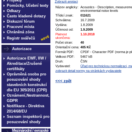
Projekty
Zobrazit anotaci
Pomůcky, Učební texty
Název anglicky:
Acoustics - Description, measureme
Odkazy
environmental noise levels
Třídicí znak:
011621
Často kladené dotazy
Schválena:
16.7.2009
Diskuzní fórum
Vydána:
1.8.2009
Pracovní místa
Účinnost od:
1.9.2009
Chráněná zóna
Platnost
1.10.2018
Registr svářečů
ukončena:
Počet stran:
40
Orientační cena:
405 Kč
Autorizace
Formát PDF:
CPDF - Character PDF (norma je pl
Velikost PDF:
5467 kB
Autorizace EWF, IIW /
Druh:
ČSN
Akreditace/Zrušené
Vydavatel:
Úřad pro technickou normalizaci, met
certifikáty
zobrazit detail normy na stránkách vydavatele
Oprávněná osoba pro
posuzování shody
<<< zpět
stavebních konstrukcí
dle EU 305/2011 (CPR)
technické normy technické
Oznámení,Nestrannost,
normy technické normy tec
GDPR
technické normy technické
Notifikace - Direktiva
2014/68/EU
normy technické normy tec
Seznam inspektorů pro
technické normy technické
posuzování shody
Mezinárodní / evropské