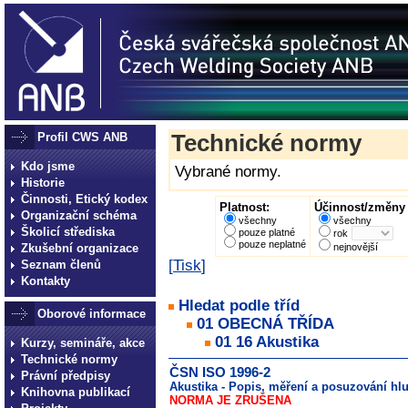
Profil CWS ANB
Technické normy
Kdo jsme
Vybrané normy.
Historie
Činnosti, Etický kodex
Platnost:
Účinnost/změny 
Organizační schéma
všechny
všechny
Školicí střediska
pouze platné
rok
pouze neplatné
Zkušební organizace
nejnovější
[
Tisk
]
Seznam členů
Kontakty
Hledat podle tříd
Oborové informace
01 OBECNÁ TŘÍDA
01 16 Akustika
Kurzy, semináře, akce
Technické normy
ČSN ISO 1996-2
Právní předpisy
Akustika - Popis, měření a posuzování hlu
Knihovna publikací
NORMA JE ZRUŠENA