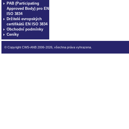
PAB (Participating
Approved Body) pro EN
ISO 3834
Držitelé evropských
certifikátů EN ISO 3834
Obchodní podmínky
Ceníky
© Copyright CWS-ANB 2006-2026, všechna práva vyhrazena.