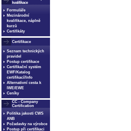
kvalifikace
Formuláře
Mezinárodní
kvalifikace, náplně
kurzů
Certifikáty
Certifikace
Seznam technických
pravidel
Postup certifikace
Certifikační systém
EWF/Katalog
certifikací/Info
Alternativní cesta k
IWE/EWE
Ceníky
CC - Company
Certification
Politika jakosti CWS
ANB
Požadavky na výrobce
Postup při certifikaci