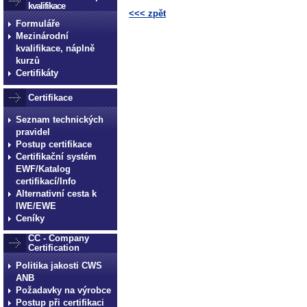
kvalifikace
<<< zpět
Formuláře
technické normy technické normy technické 
Mezinárodní
normy technické normy technické normy tec
kvalifikace, náplně
kurzů
Certifikáty
Certifikace
Seznam technických
pravidel
Postup certifikace
Certifikační systém
EWF/Katalog
certifikací/Info
Alternativní cesta k
IWE/EWE
Ceníky
CC - Company
Certification
Politika jakosti CWS
ANB
Požadavky na výrobce
Postup při certifikaci