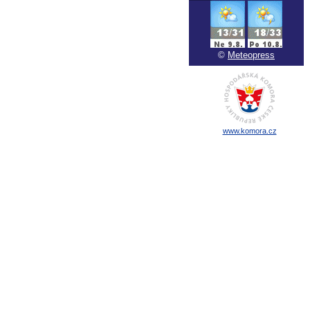
echnické normy technické normy technické
ormy
©
Meteopress
www.komora.cz