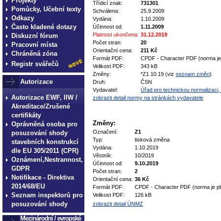
Projekty
Třídicí znak:
731301
Pomůcky, Učební texty
Schválena:
25.9.2009
Odkazy
Vydána:
1.10.2009
Často kladené dotazy
Účinnost od:
1.11.2009
Platnost ukončena:
31.12.2019
Diskuzní fórum
Počet stran:
20
Pracovní místa
Orientační cena:
211 Kč
Chráněná zóna
Formát PDF:
CPDF - Character PDF (norma je 
Registr svářečů
Velikost PDF:
343 kB
Změny:
*Z1 10.19 (viz
seznam změn
)
Autorizace
Druh:
ČSN
Vydavatel:
Úřad pro technickou normalizaci, 
Autorizace EWF, IIW /
zobrazit detail normy na stránkách vydavatele
Akreditace/Zrušené
certifikáty
Změny:
Oprávněná osoba pro
Označení:
Z1
posuzování shody
Typ:
tisková změna
stavebních konstrukcí
Vydána:
1.10.2019
dle EU 305/2011 (CPR)
Věstník:
10/2019
Oznámení,Nestrannost,
Účinnost od:
9.10.2019
GDPR
Počet stran:
2
Notifikace - Direktiva
Orientační cena:
36 Kč
2014/68/EU
Formát PDF:
CPDF - Character PDF (norma je pl
Seznam inspektorů pro
Velikost PDF:
126 kB
posuzování shody
zobrazit detail ÚNMZ
Mezinárodní / evropské