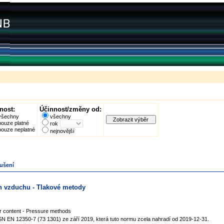
nost:
Účinnost/změny od:
všechny
všechny
pouze platné
rok
pouze neplatné
nejnovější
oušení
ah vzduchu - Tlakové metody
Air content - Pressure methods
SN EN 12350-7 (73 1301) ze září 2019, která tuto normu zcela nahradí od 2019-12-31.