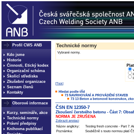
Profil CWS ANB
Technické normy
Vybrané normy.
Kdo jsme
Historie
Činnosti, Etický kodex
Plat
Organizační schéma
Školicí střediska
Zkušební organizace
[
Tisk
]
Seznam členů
Hledat podle tříd
Kontakty
73 NAVRHOVÁNÍ A PROVÁDĚNÍ STAVEB
73 13 Beton a betonové konstrukce, zk
Oborové informace
ČSN EN 12350-7
Zkoušení čerstvého betonu - Část 7: Obs
Kurzy, semináře, akce
NORMA JE ZRUŠENA
Technické normy
Zobrazit anotaci
Právní předpisy
Název anglicky:
Testing fresh concrete - Part 7: 
Knihovna publikací
Poznámka:
Souběžně s touto normou platí Č