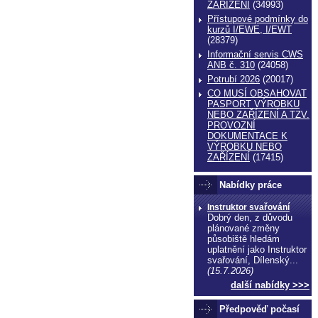
ZAŔÍZENÍ
(34993)
Přístupové podmínky do
kurzů I/EWE, I/EWT
(28379)
Informační servis CWS
ANB č. 310
(24058)
Potrubí 2026
(20017)
CO MUSÍ OBSAHOVAT
PASPORT VÝROBKU
NEBO ZAŘÍZENÍ A TZV.
PROVOZNÍ
DOKUMENTACE K
VÝROBKU NEBO
ZAŘÍZENÍ
(17415)
Nabídky práce
Instruktor svařování
Dobrý den, z důvodu
plánované změny
působiště hledám
uplatnění jako Instruktor
svařování, Dílenský...
(15.7.2026)
další nabídky >>>
Předpověď počasí