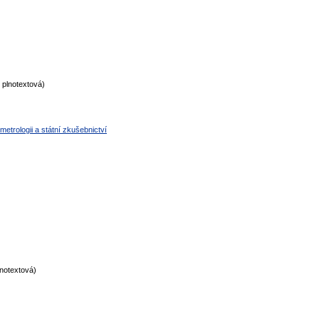
plnotextová)
metrologii a státní zkušebnictví
notextová)