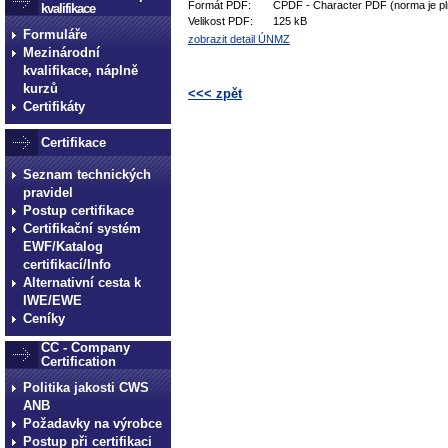
Formát PDF:
CPDF - Character PDF (norma je pl
kvalifikace
Velikost PDF:
125 kB
Formuláře
zobrazit detail ÚNMZ
Mezinárodní
kvalifikace, náplně
kurzů
<<< zpět
Certifikáty
technické normy technické
Certifikace
normy technické normy tec
technické normy technické
Seznam technických
pravidel
normy technické normy tec
Postup certifikace
technické normy technické
Certifikační systém
EWF/Katalog
certifikací/Info
Alternativní cesta k
IWE/EWE
Ceníky
CC - Company
Certification
Politika jakosti CWS
ANB
Požadavky na výrobce
Postup při certifikaci