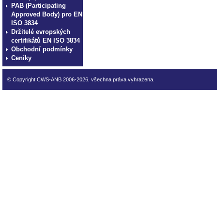
PAB (Participating
Approved Body) pro EN
ISO 3834
Držitelé evropských
certifikátů EN ISO 3834
Obchodní podmínky
Ceníky
© Copyright CWS-ANB 2006-2026, všechna práva vyhrazena.