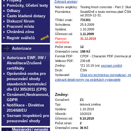
Projekty
Zobrazit anotaci
Pomůcky, Učební texty
Název anglicky:
Testing fresh concrete - Part 2: Slu
Odkazy
Poznámka:
Souběžně s touto normou platí ČSN 
od 2019-12-31.
Často kladené dotazy
Třídicí znak:
731301
Diskuzní fórum
Schválena:
25.9.2009
Pracovní místa
Vydána:
1.10.2009
Chráněná zóna
Účinnost od:
1.11.2009
Registr svářečů
Platnost
31.12.2019
ukončena:
Počet stran:
12
Autorizace
Orientační cena:
198 Kč
Formát PDF:
CPDF - Character PDF (norma je pl
Autorizace EWF, IIW /
Velikost PDF:
239 kB
Akreditace/Zrušené
Změny:
*Z1 10.19 (viz
seznam změn
)
certifikáty
Druh:
ČSN
Oprávněná osoba pro
Vydavatel:
Úřad pro technickou normalizaci, met
posuzování shody
zobrazit detail normy na stránkách vydavatele
stavebních konstrukcí
dle EU 305/2011 (CPR)
Oznámení,Nestrannost,
Změny:
GDPR
Označení:
Z1
Typ:
tisková změna
Notifikace - Direktiva
Vydána:
1.10.2019
2014/68/EU
Věstník:
10/2019
Seznam inspektorů pro
Účinnost od:
9.10.2019
posuzování shody
Počet stran:
2
Orientační cena:
36 Kč
Mezinárodní / evropské