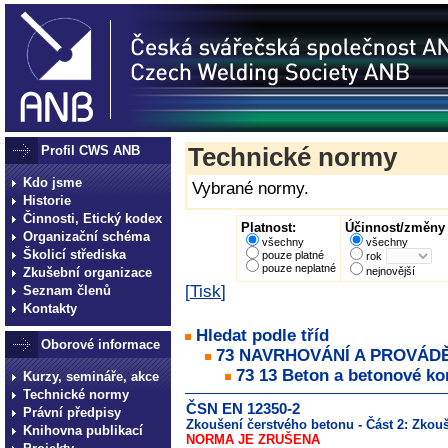
Profil CWS ANB
Technické normy
Kdo jsme
Vybrané normy.
Historie
Činnosti, Etický kodex
Platnost:
Účinnost/změny 
Organizační schéma
všechny
všechny
Školicí střediska
pouze platné
rok
pouze neplatné
Zkušební organizace
nejnovější
[
Tisk
]
Seznam členů
Kontakty
Hledat podle tříd
Oborové informace
73 NAVRHOVÁNÍ A PROVÁD
73 13 Beton a betonové ko
Kurzy, semináře, akce
Technické normy
ČSN EN 12350-2
Právní předpisy
Zkoušení čerstvého betonu - Část 2: Zkou
Knihovna publikací
NORMA JE ZRUŠENA