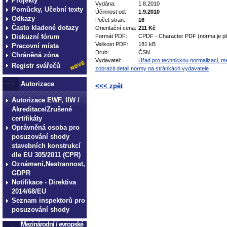
Projekty
Vydána:
1.8.2010
Pomůcky, Učební texty
Účinnost od:
1.9.2010
Odkazy
Počet stran:
16
Často kladené dotazy
Orientační cena:
211 Kč
Diskuzní fórum
Formát PDF:
CPDF - Character PDF (norma je pl
Velikost PDF:
181 kB
Pracovní místa
Druh:
ČSN
Chráněná zóna
Vydavatel:
Úřad pro technickou normalizaci, met
Registr svářečů
zobrazit detail normy na stránkách vydavatele
Autorizace
<<< zpět
Autorizace EWF, IIW /
technické normy technické normy technické 
Akreditace/Zrušené
normy technické normy technické normy tec
certifikáty
Oprávněná osoba pro
posuzování shody
stavebních konstrukcí
dle EU 305/2011 (CPR)
Oznámení,Nestrannost,
GDPR
Notifikace - Direktiva
2014/68/EU
Seznam inspektorů pro
posuzování shody
Mezinárodní / evropské