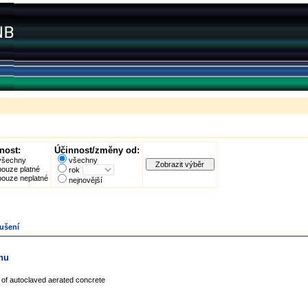
nost:
Účinnost/změny od:
všechny
všechny
pouze platné
rok
pouze neplatné
nejnovější
oušení
onu
s of autoclaved aerated concrete