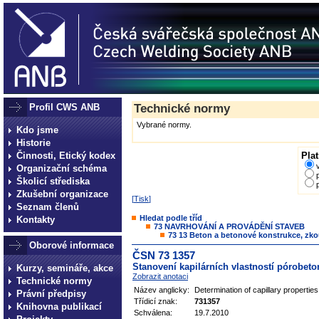
Profil CWS ANB
Technické normy
Vybrané normy.
Kdo jsme
Historie
Činnosti, Etický kodex
Plat
Organizační schéma
Školicí střediska
Zkušební organizace
[
Tisk
]
Seznam členů
Hledat podle tříd
Kontakty
73 NAVRHOVÁNÍ A PROVÁDĚNÍ STAVEB
73 13 Beton a betonové konstrukce, zk
Oborové informace
ČSN 73 1357
Stanovení kapilárních vlastností pórobet
Kurzy, semináře, akce
Zobrazit anotaci
Technické normy
Název anglicky:
Determination of capillary propertie
Právní předpisy
Třídicí znak:
731357
Knihovna publikací
Schválena:
19.7.2010