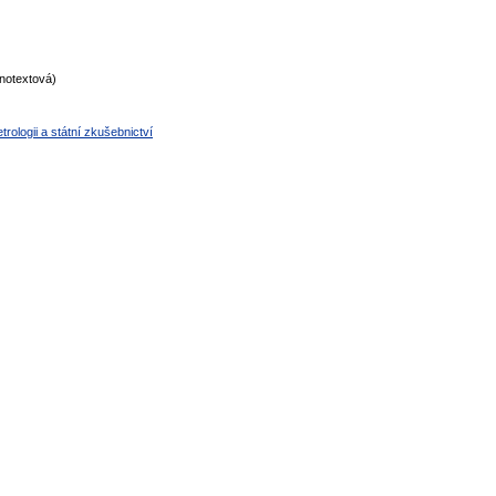
notextová)
rologii a státní zkušebnictví
normy technické normy technické normy technické normy technické normy t
hnické normy technické normy technické normy technické normy technické n