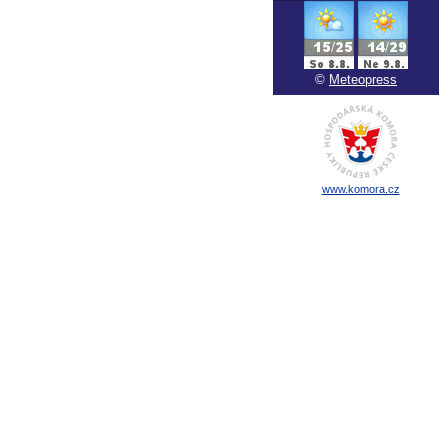
©
Meteopress
www.komora.cz