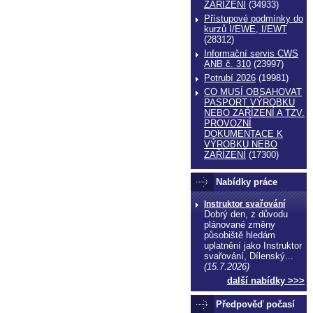
ZAŔÍZENÍ
(34933)
Přístupové podmínky do
kurzů I/EWE, I/EWT
(28312)
Informační servis CWS
ANB č. 310
(23997)
Potrubí 2026
(19981)
CO MUSÍ OBSAHOVAT
PASPORT VÝROBKU
NEBO ZAŘÍZENÍ A TZV.
PROVOZNÍ
DOKUMENTACE K
echnické normy technické normy technické
VÝROBKU NEBO
ormy
ZAŘÍZENÍ
(17300)
Nabídky práce
Instruktor svařování
Dobrý den, z důvodu
plánované změny
působiště hledám
uplatnění jako Instruktor
svařování, Dílenský...
(15.7.2026)
další nabídky >>>
Předpověď počasí