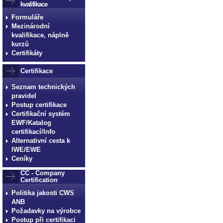
kvalifikace
Formuláře
Mezinárodní
kvalifikace, náplně
kurzů
Certifikáty
Certifikace
Seznam technických
pravidel
Postup certifikace
Certifikační systém
EWF/Katalog
certifikací/Info
Alternativní cesta k
IWE/EWE
Ceníky
CC - Company
Certification
Politika jakosti CWS
ANB
Požadavky na výrobce
Postup při certifikaci