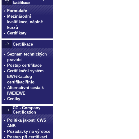
kvalifikace
Formuláře
Mezinárodní
kvalifikace, náplně
kurzů
Certifikáty
Certifikace
Seznam technických
pravidel
Postup certifikace
Certifikační systém
EWF/Katalog
certifikací/Info
Alternativní cesta k
IWE/EWE
Ceníky
CC - Company
Certification
Politika jakosti CWS
ANB
Požadavky na výrobce
Postup při certifikaci