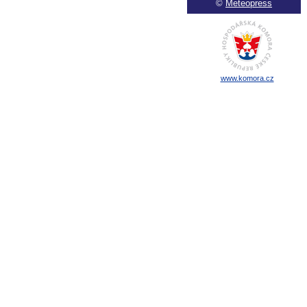
©
Meteopress
www.komora.cz