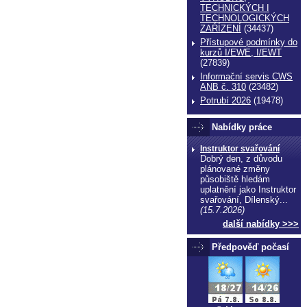
TECHNICKÝCH I
TECHNOLOGICKÝCH
ZAŔÍZENÍ
(34437)
Přístupové podmínky do
kurzů I/EWE, I/EWT
(27839)
Informační servis CWS
ANB č. 310
(23482)
Potrubí 2026
(19478)
Nabídky práce
Instruktor svařování
Dobrý den, z důvodu
echnické normy technické normy technické
plánované změny
ormy
působiště hledám
uplatnění jako Instruktor
svařování, Dílenský...
(15.7.2026)
další nabídky >>>
Předpověď počasí