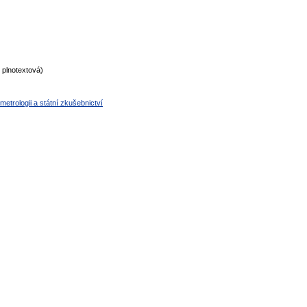
plnotextová)
metrologii a státní zkušebnictví
normy technické normy technické normy technické normy technické normy t
hnické normy technické normy technické normy technické normy technické n