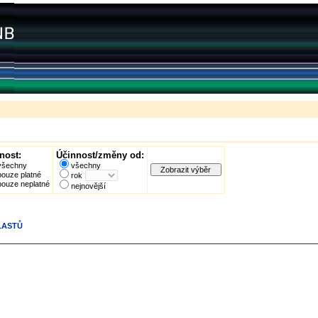
nost:
Účinnost/změny od:
všechny
všechny
pouze platné
rok
pouze neplatné
nejnovější
PLASTŮ