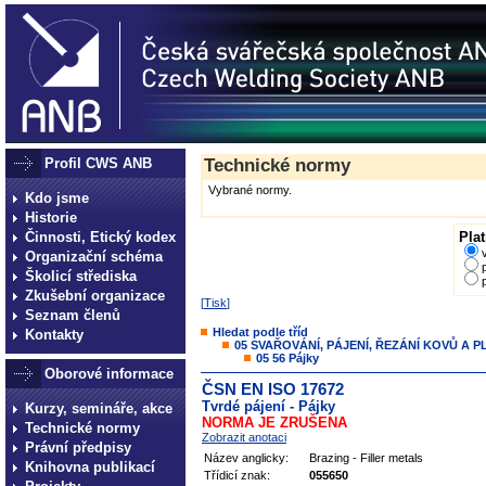
Profil CWS ANB
Technické normy
Vybrané normy.
Kdo jsme
Historie
Činnosti, Etický kodex
Plat
Organizační schéma
Školicí střediska
Zkušební organizace
[
Tisk
]
Seznam členů
Hledat podle tříd
Kontakty
05 SVAŘOVÁNÍ, PÁJENÍ, ŘEZÁNÍ KOVŮ A 
05 56 Pájky
Oborové informace
ČSN EN ISO 17672
Tvrdé pájení - Pájky
Kurzy, semináře, akce
NORMA JE ZRUŠENA
Technické normy
Zobrazit anotaci
Právní předpisy
Název anglicky:
Brazing - Filler metals
Knihovna publikací
Třídicí znak:
055650