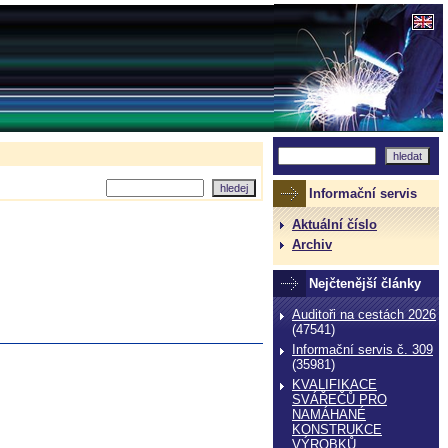
Informační servis
Aktuální číslo
Archiv
Nejčtenější články
Auditoři na cestách 2026
(47541)
Informační servis č. 309
(35981)
KVALIFIKACE
SVÁŘEČŮ PRO
NAMÁHANÉ
KONSTRUKCE
VÝROBKŮ,