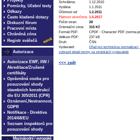
Projekty
Schválena:
1.12.2010
Pomůcky, Učební texty
Vydána:
1.1.2011
Odkazy
Účinnost od:
1.2.2011
Často kladené dotazy
Platnost ukončena:
1.5.2017
Počet stran:
28
Diskuzní fórum
Orientační cena:
315 Kč
Pracovní místa
Formát PDF:
CPDF - Character PDF (norma je 
Chráněná zóna
Velikost PDF:
237 kB
Registr svářečů
Druh:
ČSN
Vydavatel:
Úřad pro technickou normalizaci, 
Autorizace
zobrazit detail normy na stránkách vydavatele
Autorizace EWF, IIW /
<<< zpět
Akreditace/Zrušené
technické normy technické normy technické 
certifikáty
normy technické normy technické normy tec
Oprávněná osoba pro
posuzování shody
stavebních konstrukcí
dle EU 305/2011 (CPR)
Oznámení,Nestrannost,
GDPR
Notifikace - Direktiva
2014/68/EU
Seznam inspektorů pro
posuzování shody
Mezinárodní / evropské