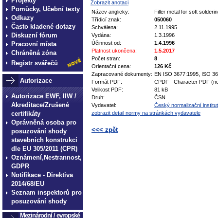
Projekty
Zobrazit anotaci
Pomůcky, Učební texty
Název anglicky:
Filler metal for soft solde
Odkazy
Třídicí znak:
050060
Často kladené dotazy
Schválena:
2.11.1995
Diskuzní fórum
Vydána:
1.3.1996
Účinnost od:
1.4.1996
Pracovní místa
Platnost ukončena:
1.5.2017
Chráněná zóna
Počet stran:
8
Registr svářečů
Orientační cena:
126 Kč
Zapracované dokumenty:
EN ISO 3677:1995, ISO 3
Autorizace
Formát PDF:
CPDF - Character PDF (no
Velikost PDF:
81 kB
Autorizace EWF, IIW /
Druh:
ČSN
Akreditace/Zrušené
Vydavatel:
Český normalizační institut
certifikáty
zobrazit detail normy na stránkách vydavatele
Oprávněná osoba pro
<<< zpět
posuzování shody
stavebních konstrukcí
technické normy technické
dle EU 305/2011 (CPR)
normy technické normy tec
Oznámení,Nestrannost,
GDPR
technické normy technické
Notifikace - Direktiva
normy technické normy tec
2014/68/EU
technické normy technické
Seznam inspektorů pro
posuzování shody
Mezinárodní / evropské