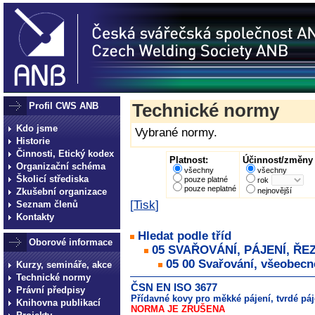
Profil CWS ANB
Technické normy
Kdo jsme
Vybrané normy.
Historie
Činnosti, Etický kodex
Platnost:
Účinnost/změny 
Organizační schéma
všechny
všechny
Školicí střediska
pouze platné
rok
pouze neplatné
Zkušební organizace
nejnovější
[
Tisk
]
Seznam členů
Kontakty
Hledat podle tříd
Oborové informace
05 SVAŘOVÁNÍ, PÁJENÍ, ŘE
05 00 Svařování, všeobecn
Kurzy, semináře, akce
Technické normy
ČSN EN ISO 3677
Právní předpisy
Přídavné kovy pro měkké pájení, tvrdé páj
Knihovna publikací
NORMA JE ZRUŠENA