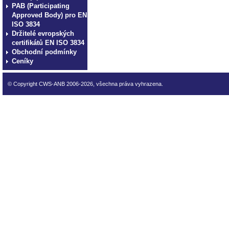
PAB (Participating
Approved Body) pro EN
ISO 3834
Držitelé evropských
certifikátů EN ISO 3834
Obchodní podmínky
Ceníky
© Copyright CWS-ANB 2006-2026, všechna práva vyhrazena.