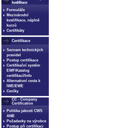
kvalifikace
Formuláře
Mezinárodní
kvalifikace, náplně
kurzů
Certifikáty
Certifikace
Seznam technických
pravidel
Postup certifikace
Certifikační systém
EWF/Katalog
certifikací/Info
Alternativní cesta k
IWE/EWE
Ceníky
CC - Company
Certification
Politika jakosti CWS
ANB
Požadavky na výrobce
Postup při certifikaci