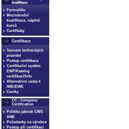
kvalifikace
Formuláře
Mezinárodní
kvalifikace, náplně
kurzů
Certifikáty
Certifikace
Seznam technických
pravidel
Postup certifikace
Certifikační systém
EWF/Katalog
certifikací/Info
Alternativní cesta k
IWE/EWE
Ceníky
CC - Company
Certification
Politika jakosti CWS
ANB
Požadavky na výrobce
Postup při certifikaci