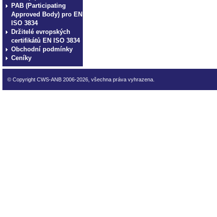
PAB (Participating
Approved Body) pro EN
ISO 3834
Držitelé evropských
certifikátů EN ISO 3834
Obchodní podmínky
Ceníky
© Copyright CWS-ANB 2006-2026, všechna práva vyhrazena.