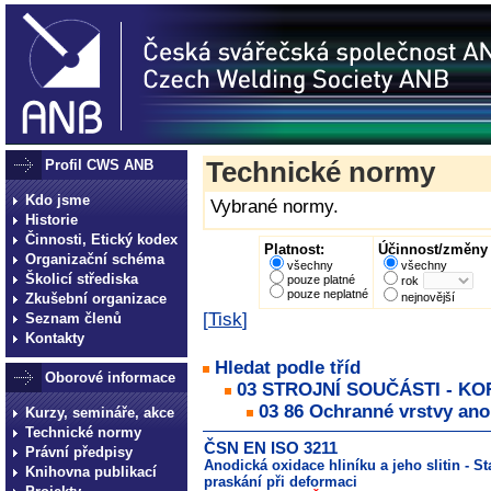
Profil CWS ANB
Technické normy
Kdo jsme
Vybrané normy.
Historie
Činnosti, Etický kodex
Platnost:
Účinnost/změny 
Organizační schéma
všechny
všechny
Školicí střediska
pouze platné
rok
pouze neplatné
Zkušební organizace
nejnovější
[
Tisk
]
Seznam členů
Kontakty
Hledat podle tříd
Oborové informace
03 STROJNÍ SOUČÁSTI - K
03 86 Ochranné vrstvy an
Kurzy, semináře, akce
Technické normy
ČSN EN ISO 3211
Právní předpisy
Anodická oxidace hliníku a jeho slitin - 
Knihovna publikací
praskání při deformaci