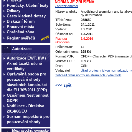
Projekty
NORMA JE ZRUŠENA
Pomůcky, Učební texty
Zobrazit anotaci
Odkazy
Název anglicky:
Anodizing of aluminium and its alloy
by deformation
Často kladené dotazy
Třídicí znak:
038650
Diskuzní fórum
Schválena:
24.1.2011
Pracovní místa
Vydána:
1.2.2011
Chráněná zóna
Účinnost od:
1.3.2011
Registr svářečů
Platnost
1.9.2019
ukončena:
Počet stran:
12
Autorizace
Orientační cena:
198 Kč
Formát PDF:
CPDF - Character PDF (norma je pl
Autorizace EWF, IIW /
Velikost PDF:
169 kB
Akreditace/Zrušené
Druh:
ČSN
certifikáty
Vydavatel:
Úřad pro technickou normalizaci, met
Oprávněná osoba pro
zobrazit detail normy na stránkách vydavatele
posuzování shody
stavebních konstrukcí
<<< zpět
dle EU 305/2011 (CPR)
technické normy technické
Oznámení,Nestrannost,
GDPR
normy technické normy tec
Notifikace - Direktiva
technické normy technické
2014/68/EU
normy technické normy tec
Seznam inspektorů pro
posuzování shody
technické normy technické
Mezinárodní / evropské