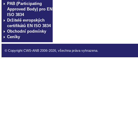
PAB (Participating
Approved Body) pro EN
ISO 3834
Držitelé evropských
certifikátů EN ISO 3834
Obchodní podmínky
Ceníky
© Copyright CWS-ANB 2006-2026, všechna práva vyhrazena.