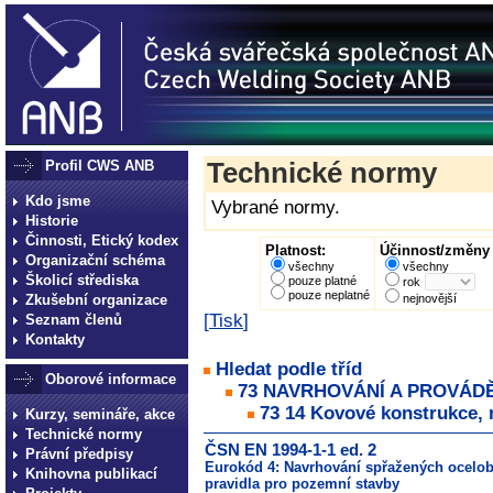
Profil CWS ANB
Technické normy
Kdo jsme
Vybrané normy.
Historie
Činnosti, Etický kodex
Platnost:
Účinnost/změny 
Organizační schéma
všechny
všechny
Školicí střediska
pouze platné
rok
pouze neplatné
Zkušební organizace
nejnovější
[
Tisk
]
Seznam členů
Kontakty
Hledat podle tříd
Oborové informace
73 NAVRHOVÁNÍ A PROVÁD
73 14 Kovové konstrukce, 
Kurzy, semináře, akce
Technické normy
ČSN EN 1994-1-1 ed. 2
Právní předpisy
Eurokód 4: Navrhování spřažených ocelobe
Knihovna publikací
pravidla pro pozemní stavby