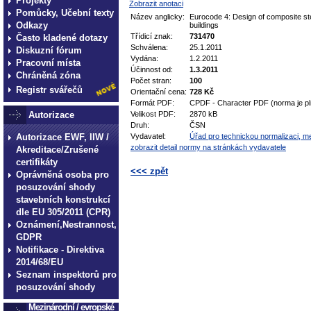
Projekty
Zobrazit anotaci
Pomůcky, Učební texty
Název anglicky:
Eurocode 4: Design of composite ste
Odkazy
buildings
Třídicí znak:
731470
Často kladené dotazy
Schválena:
25.1.2011
Diskuzní fórum
Vydána:
1.2.2011
Pracovní místa
Účinnost od:
1.3.2011
Chráněná zóna
Počet stran:
100
Registr svářečů
Orientační cena:
728 Kč
Formát PDF:
CPDF - Character PDF (norma je pl
Autorizace
Velikost PDF:
2870 kB
Druh:
ČSN
Autorizace EWF, IIW /
Vydavatel:
Úřad pro technickou normalizaci, met
zobrazit detail normy na stránkách vydavatele
Akreditace/Zrušené
certifikáty
<<< zpět
Oprávněná osoba pro
posuzování shody
technické normy technické
stavebních konstrukcí
normy technické normy tec
dle EU 305/2011 (CPR)
Oznámení,Nestrannost,
technické normy technické
GDPR
normy technické normy tec
Notifikace - Direktiva
technické normy technické
2014/68/EU
Seznam inspektorů pro
posuzování shody
Mezinárodní / evropské