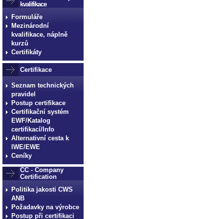
kvalifikace
Formuláře
Mezinárodní
kvalifikace, náplně
kurzů
Certifikáty
Certifikace
Seznam technických
pravidel
Postup certifikace
Certifikační systém
EWF/Katalog
certifikací/Info
Alternativní cesta k
IWE/EWE
Ceníky
CC - Company
Certification
Politika jakosti CWS
ANB
Požadavky na výrobce
Postup při certifikaci