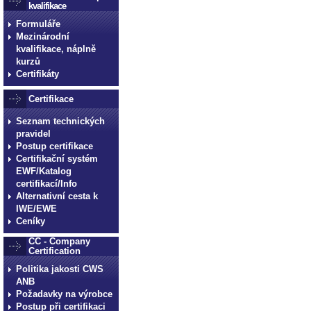
kvalifikace
Formuláře
Mezinárodní
kvalifikace, náplně
kurzů
Certifikáty
Certifikace
Seznam technických
pravidel
Postup certifikace
Certifikační systém
EWF/Katalog
certifikací/Info
Alternativní cesta k
IWE/EWE
Ceníky
CC - Company
Certification
Politika jakosti CWS
ANB
Požadavky na výrobce
Postup při certifikaci