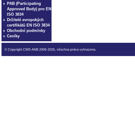
PAB (Participating
Approved Body) pro EN
ISO 3834
Držitelé evropských
certifikátů EN ISO 3834
Obchodní podmínky
Ceníky
© Copyright CWS-ANB 2006-2026, všechna práva vyhrazena.