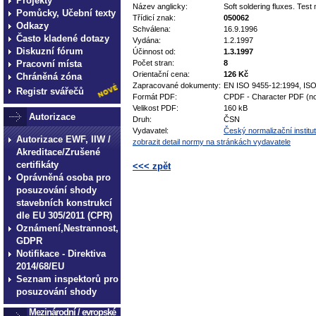
Projekty
Název anglicky:
Soft soldering fluxes. Test
Pomůcky, Učební texty
Třídicí znak:
050062
Odkazy
Schválena:
16.9.1996
Často kladené dotazy
Vydána:
1.2.1997
Diskuzní fórum
Účinnost od:
1.3.1997
Pracovní místa
Počet stran:
8
Orientační cena:
126 Kč
Chráněná zóna
Zapracované dokumenty:
EN ISO 9455-12:1994, IS
Registr svářečů
Formát PDF:
CPDF - Character PDF (no
Velikost PDF:
160 kB
Autorizace
Druh:
ČSN
Vydavatel:
Český normalizační institut
Autorizace EWF, IIW /
zobrazit detail normy na stránkách vydavatele
Akreditace/Zrušené
certifikáty
<<< zpět
Oprávněná osoba pro
technické normy technické
posuzování shody
stavebních konstrukcí
normy technické normy tec
dle EU 305/2011 (CPR)
technické normy technické
Oznámení,Nestrannost,
normy technické normy tec
GDPR
Notifikace - Direktiva
technické normy technické
2014/68/EU
Seznam inspektorů pro
posuzování shody
Mezinárodní / evropské