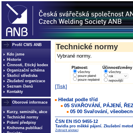
Profil CWS ANB
Technické normy
Kdo jsme
Vybrané normy.
Historie
Činnosti, Etický kodex
Platnost:
Účinnost/změny 
Organizační schéma
všechny
všechny
Školicí střediska
pouze platné
rok
pouze neplatné
Zkušební organizace
nejnovější
[
Tisk
]
Seznam členů
Kontakty
Hledat podle tříd
Oborové informace
05 SVAŘOVÁNÍ, PÁJENÍ, ŘE
05 00 Svařování, všeobecn
Kurzy, semináře, akce
Technické normy
ČSN EN ISO 9455-12
Právní předpisy
Tavidla pro měkké pájení. Zkušební metod
Knihovna publikací
Zobrazit anotaci