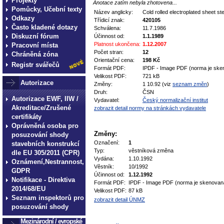
Projekty
Anotace zatím nebyla zhotovena...
Pomůcky, Učební texty
Název anglicky:
Cold rolled electroplated sheet ste
Odkazy
Třídicí znak:
420105
Často kladené dotazy
Schválena:
11.7.1986
Diskuzní fórum
Účinnost od:
1.1.1989
Platnost ukončena:
1.12.2007
Pracovní místa
Počet stran:
12
Chráněná zóna
Orientační cena:
198 Kč
Registr svářečů
Formát PDF:
IPDF - Image PDF (norma je ske
Velikost PDF:
721 kB
Autorizace
Změny:
1 10.92 (viz
seznam změn
)
Druh:
ČSN
Autorizace EWF, IIW /
Vydavatel:
Český normalizační institut
Akreditace/Zrušené
zobrazit detail normy na stránkách vydavatele
certifikáty
Oprávněná osoba pro
Změny:
posuzování shody
Označení:
1
stavebních konstrukcí
Typ:
věstníková změna
dle EU 305/2011 (CPR)
Vydána:
1.10.1992
Oznámení,Nestrannost,
Věstník:
10/1992
GDPR
Účinnost od:
1.12.1992
Notifikace - Direktiva
Formát PDF:
IPDF - Image PDF (norma je skenovan
2014/68/EU
Velikost PDF:
87 kB
Seznam inspektorů pro
zobrazit detail ÚNMZ
posuzování shody
Mezinárodní / evropské