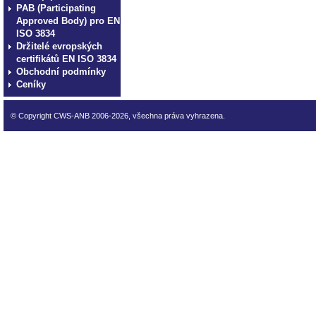
PAB (Participating
Approved Body) pro EN
ISO 3834
Držitelé evropských
certifikátů EN ISO 3834
Obchodní podmínky
Ceníky
© Copyright CWS-ANB 2006-2026, všechna práva vyhrazena.