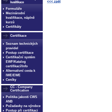
<<< zpět
kvalifikace
Formuláře
technické normy technické
Mezinárodní
normy technické normy tec
kvalifikace, náplně
technické normy technické
kurzů
Certifikáty
normy technické normy tec
technické normy technické
Certifikace
Seznam technických
pravidel
Postup certifikace
Certifikační systém
EWF/Katalog
certifikací/Info
Alternativní cesta k
IWE/EWE
Ceníky
CC - Company
Certification
Politika jakosti CWS
ANB
Požadavky na výrobce
Postup při certifikaci