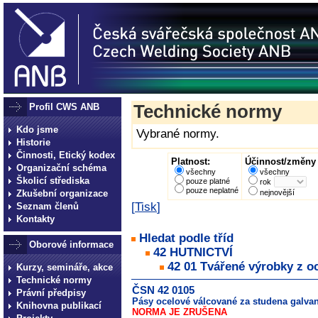
Profil CWS ANB
Technické normy
Kdo jsme
Vybrané normy.
Historie
Činnosti, Etický kodex
Platnost:
Účinnost/změny 
Organizační schéma
všechny
všechny
Školicí střediska
pouze platné
rok
pouze neplatné
Zkušební organizace
nejnovější
[
Tisk
]
Seznam členů
Kontakty
Hledat podle tříd
Oborové informace
42 HUTNICTVÍ
42 01 Tvářené výrobky z oc
Kurzy, semináře, akce
Technické normy
ČSN 42 0105
Právní předpisy
Pásy ocelové válcované za studena galva
Knihovna publikací
NORMA JE ZRUŠENA