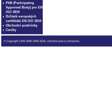
PAB (Participating
Approved Body) pro EN
ISO 3834
Držitelé evropských
certifikátů EN ISO 3834
Obchodní podmínky
Ceníky
© Copyright CWS-ANB 2006-2026, všechna práva vyhrazena.