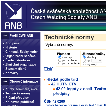
Profil CWS ANB
Technické normy
Kdo jsme
Vybrané normy.
Historie
Činnosti, Etický kodex
Platnost:
Účinnost/změny 
Organizační schéma
všechny
všechny
Školicí střediska
pouze platné
rok
pouze neplatné
Zkušební organizace
nejnovější
[
Tisk
]
Seznam členů
Kontakty
Hledat podle tříd
Oborové informace
42 HUTNICTVÍ
42 02 Ingoty z ocelí. Tvář
Kurzy, semináře, akce
předpisy
Technické normy
Právní předpisy
ČSN 42 0260
Knihovna publikací
Trubky bezešvé přesné z ocelí tříd 10 až 