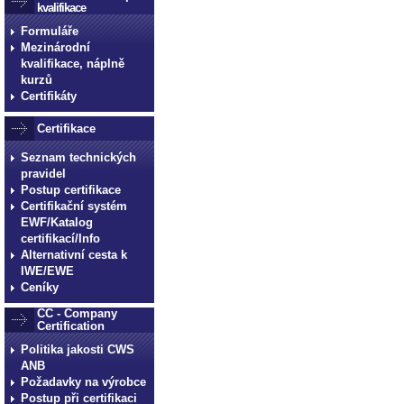
kvalifikace
Formuláře
Mezinárodní
kvalifikace, náplně
kurzů
Certifikáty
Certifikace
Seznam technických
pravidel
Postup certifikace
Certifikační systém
EWF/Katalog
certifikací/Info
Alternativní cesta k
IWE/EWE
Ceníky
CC - Company
Certification
Politika jakosti CWS
ANB
Požadavky na výrobce
Postup při certifikaci