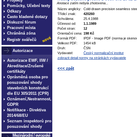
Projekty
Anotace zatím nebyla zhotovena...
Pomůcky, Učební texty
Název anglicky:
Cold-drawn precision seamless steel
Odkazy
Třídicí znak:
420260
Často kladené dotazy
Schválena:
25.4.1988
Diskuzní fórum
Účinnost od:
1.1.1989
Pracovní místa
Počet stran:
12
Chráněná zóna
Orientační cena:
198 Kč
Formát PDF:
IPDF - Image PDF (norma je skeno
Registr svářečů
Velikost PDF:
1454 kB
Druh:
ČSN
Autorizace
Vydavatel:
Český normalizační institut
zobrazit detail normy na stránkách vydavatele
Autorizace EWF, IIW /
Akreditace/Zrušené
<<< zpět
certifikáty
Oprávněná osoba pro
technické normy technické
posuzování shody
normy technické normy tec
stavebních konstrukcí
technické normy technické
dle EU 305/2011 (CPR)
Oznámení,Nestrannost,
normy technické normy tec
GDPR
technické normy technické
Notifikace - Direktiva
2014/68/EU
Seznam inspektorů pro
posuzování shody
Mezinárodní / evropské