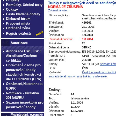
Projekty
Trubky z nelegovaných ocelí se zaručenými
Pomůcky, Učební texty
NORMA JE ZRUŠENA
Odkazy
Zobrazit anotaci
Často kladené dotazy
Název anglicky:
Seamless steel tubes for pr
Diskuzní fórum
steel tubes with specified
Třídicí znak:
420261
Pracovní místa
Schválena:
22.7.2003
Chráněná zóna
Vydána:
1.8.2003
Registr svářečů
Účinnost od:
1.9.2003
Platnost ukončena:
1.8.2014
Autorizace
Počet stran:
28
Orientační cena:
315 Kč
Autorizace EWF, IIW /
Zapracované dokumenty:
EN 10216-1:2002, EN 102
Akreditace/Zrušené
Formát PDF:
CPDF - Character PDF (no
Velikost PDF:
296 kB
certifikáty
Změny:
*A1 11.04 (viz
seznam zm
Oprávněná osoba pro
Druh:
ČSN
posuzování shody
Vydavatel:
Český normalizační institut
stavebních konstrukcí
zobrazit detail normy na stránkách vydavatele
dle EU 305/2011 (CPR)
Oznámení,Nestrannost,
GDPR
Změny:
Notifikace - Direktiva
Označení:
A1
2014/68/EU
Typ:
tisková změna
Seznam inspektorů pro
Vydána:
1.11.2004
posuzování shody
Věstník:
11/2004
Účinnost od:
1.12.2004
Mezinárodní / evropské
Počet stran:
8