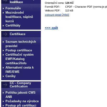
kvalifikace
Orientační cena:
126 Kč
Formát PDF:
CPDF - Character PDF (norma je pl
Formuláře
Velikost PDF:
113 kB
Mezinárodní
zobrazit detail ÚNMZ
kvalifikace, náplně
kurzů
Certifikáty
<<< zpět
Certifikace
technické normy technické
normy technické normy tec
Seznam technických
pravidel
technické normy technické
Postup certifikace
normy technické normy tec
Certifikační systém
technické normy technické
EWF/Katalog
certifikací/Info
Alternativní cesta k
IWE/EWE
Ceníky
CC - Company
Certification
Politika jakosti CWS
ANB
Požadavky na výrobce
Postup při certifikaci