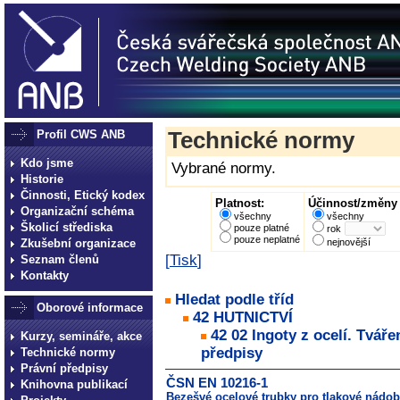
Profil CWS ANB
Technické normy
Kdo jsme
Vybrané normy.
Historie
Činnosti, Etický kodex
Platnost:
Účinnost/změny 
Organizační schéma
všechny
všechny
Školicí střediska
pouze platné
rok
pouze neplatné
Zkušební organizace
nejnovější
[
Tisk
]
Seznam členů
Kontakty
Hledat podle tříd
Oborové informace
42 HUTNICTVÍ
42 02 Ingoty z ocelí. Tvář
Kurzy, semináře, akce
předpisy
Technické normy
Právní předpisy
ČSN EN 10216-1
Knihovna publikací
Bezešvé ocelové trubky pro tlakové nádoby