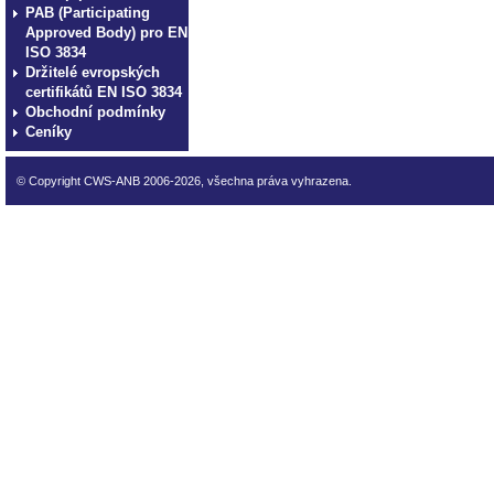
PAB (Participating
Approved Body) pro EN
ISO 3834
Držitelé evropských
certifikátů EN ISO 3834
Obchodní podmínky
Ceníky
© Copyright CWS-ANB 2006-2026, všechna práva vyhrazena.