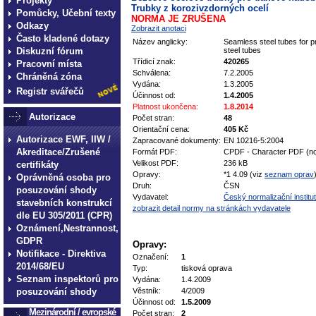
Projekty
Trubky z korozivzdorných ocelí
Pomůcky, Učební texty
NORMA JE ZRUŠENA
Odkazy
Zobrazit anotaci
Často kladené dotazy
Název anglicky:
Seamless steel tubes for pr
Diskuzní fórum
steel tubes
Třídicí znak:
420265
Pracovní místa
Schválena:
7.2.2005
Chráněná zóna
Vydána:
1.3.2005
Registr svářečů
Účinnost od:
1.4.2005
Platnost ukončena:
1.8.2014
Autorizace
Počet stran:
48
Orientační cena:
405 Kč
Autorizace EWF, IIW /
Zapracované dokumenty:
EN 10216-5:2004
Akreditace/Zrušené
Formát PDF:
CPDF - Character PDF (no
Velikost PDF:
236 kB
certifikáty
Opravy:
*1 4.09 (viz
seznam oprav
Oprávněná osoba pro
Druh:
ČSN
posuzování shody
Vydavatel:
Český normalizační institut
stavebních konstrukcí
zobrazit detail normy na stránkách vydavatele
dle EU 305/2011 (CPR)
Oznámení,Nestrannost,
GDPR
Opravy:
Notifikace - Direktiva
Označení:
1
2014/68/EU
Typ:
tisková oprava
Seznam inspektorů pro
Vydána:
1.4.2009
posuzování shody
Věstník:
4/2009
Účinnost od:
1.5.2009
Mezinárodní / evropské
Počet stran:
2