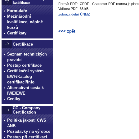
kvalifikace
Formát PDF:
CPDF - Character PDF (norma je plnot
Velikost PDF:
36 kB
Formuláře
zobrazit detail ÚNMZ
Mezinárodní
kvalifikace, náplně
kurzů
<<< zpět
Certifikáty
technické normy technické
Certifikace
normy technické normy tec
Seznam technických
technické normy technické
pravidel
normy technické normy tec
Postup certifikace
technické normy technické
Certifikační systém
EWF/Katalog
certifikací/Info
Alternativní cesta k
IWE/EWE
Ceníky
CC - Company
Certification
Politika jakosti CWS
ANB
Požadavky na výrobce
Postup při certifikaci