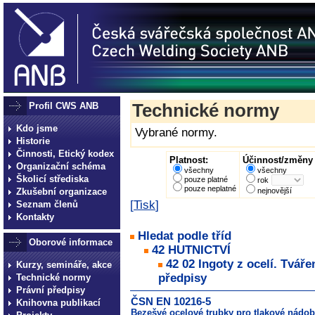
Profil CWS ANB
Technické normy
Kdo jsme
Vybrané normy.
Historie
Činnosti, Etický kodex
Platnost:
Účinnost/změny 
Organizační schéma
všechny
všechny
Školicí střediska
pouze platné
rok
pouze neplatné
Zkušební organizace
nejnovější
[
Tisk
]
Seznam členů
Kontakty
Hledat podle tříd
Oborové informace
42 HUTNICTVÍ
42 02 Ingoty z ocelí. Tvář
Kurzy, semináře, akce
předpisy
Technické normy
Právní předpisy
ČSN EN 10216-5
Knihovna publikací
Bezešvé ocelové trubky pro tlakové nádoby