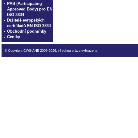
PAB (Participating
Approved Body) pro EN
ISO 3834
Držitelé evropských
certifikátů EN ISO 3834
Obchodní podmínky
Ceníky
© Copyright CWS-ANB 2006-2026, všechna práva vyhrazena.