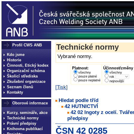
Profil CWS ANB
Technické normy
Kdo jsme
Vybrané normy.
Historie
Činnosti, Etický kodex
Platnost:
Účinnost/změny 
Organizační schéma
všechny
všechny
Školicí střediska
pouze platné
rok
pouze neplatné
Zkušební organizace
nejnovější
[
Tisk
]
Seznam členů
Kontakty
Hledat podle tříd
Oborové informace
42 HUTNICTVÍ
42 02 Ingoty z ocelí. Tvář
Kurzy, semináře, akce
předpisy
Technické normy
Právní předpisy
ČSN 42 0285
Knihovna publikací