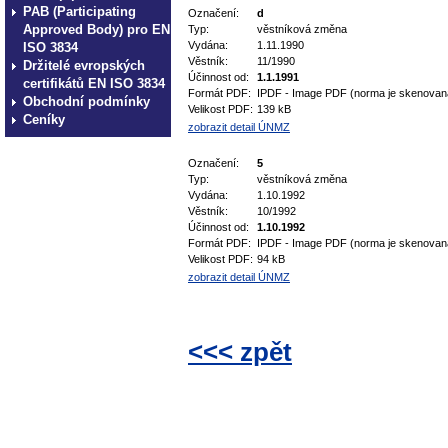
PAB (Participating
Označení:
d
Approved Body) pro EN
Typ:
věstníková změna
Vydána:
1.11.1990
ISO 3834
Věstník:
11/1990
Držitelé evropských
Účinnost od:
1.1.1991
certifikátů EN ISO 3834
Formát PDF:
IPDF - Image PDF (norma je skenovan
Obchodní podmínky
Velikost PDF:
139 kB
Ceníky
zobrazit detail ÚNMZ
Označení:
5
Typ:
věstníková změna
Vydána:
1.10.1992
Věstník:
10/1992
Účinnost od:
1.10.1992
Formát PDF:
IPDF - Image PDF (norma je skenovan
Velikost PDF:
94 kB
zobrazit detail ÚNMZ
<<< zpět
technické normy technické
normy technické normy tec
technické normy technické