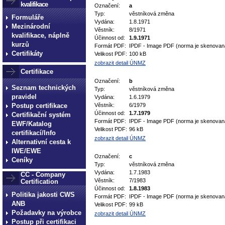
kvalifikace
Označení:
a
Typ:
věstníková změna
Formuláře
Vydána:
1.8.1971
Mezinárodní
Věstník:
8/1971
kvalifikace, náplně
Účinnost od:
1.9.1971
kurzů
Formát PDF:
IPDF - Image PDF (norma je skenovan
Certifikáty
Velikost PDF:
100 kB
zobrazit detail ÚNMZ
Certifikace
Označení:
b
Seznam technických
Typ:
věstníková změna
pravidel
Vydána:
1.6.1979
Postup certifikace
Věstník:
6/1979
Účinnost od:
1.7.1979
Certifikační systém
Formát PDF:
IPDF - Image PDF (norma je skenovan
EWF/Katalog
Velikost PDF:
96 kB
certifikací/Info
zobrazit detail ÚNMZ
Alternativní cesta k
IWE/EWE
Označení:
c
Ceníky
Typ:
věstníková změna
Vydána:
1.7.1983
CC - Company
Věstník:
7/1983
Certification
Účinnost od:
1.8.1983
Politika jakosti CWS
Formát PDF:
IPDF - Image PDF (norma je skenovan
ANB
Velikost PDF:
99 kB
Požadavky na výrobce
zobrazit detail ÚNMZ
Postup při certifikaci