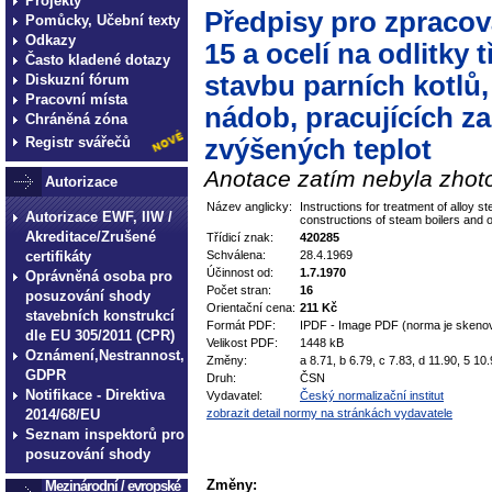
Projekty
Předpisy pro zpracová
Pomůcky, Učební texty
Odkazy
15 a ocelí na odlitky 
Často kladené dotazy
stavbu parních kotlů
Diskuzní fórum
Pracovní místa
nádob, pracujících z
Chráněná zóna
Registr svářečů
zvýšených teplot
Anotace zatím nebyla zhoto
Autorizace
Název anglicky:
Instructions for treatment of alloy s
Autorizace EWF, IIW /
constructions of steam boilers and 
Akreditace/Zrušené
Třídicí znak:
420285
certifikáty
Schválena:
28.4.1969
Účinnost od:
1.7.1970
Oprávněná osoba pro
Počet stran:
16
posuzování shody
Orientační cena:
211 Kč
stavebních konstrukcí
Formát PDF:
IPDF - Image PDF (norma je skeno
dle EU 305/2011 (CPR)
Velikost PDF:
1448 kB
Oznámení,Nestrannost,
Změny:
a 8.71, b 6.79, c 7.83, d 11.90, 5 10
GDPR
Druh:
ČSN
Notifikace - Direktiva
Vydavatel:
Český normalizační institut
2014/68/EU
zobrazit detail normy na stránkách vydavatele
Seznam inspektorů pro
posuzování shody
Změny:
Mezinárodní / evropské