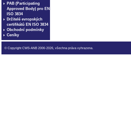
PAB (Participating
Approved Body) pro EN
ISO 3834
Držitelé evropských
certifikátů EN ISO 3834
Obchodní podmínky
Ceníky
© Copyright CWS-ANB 2006-2026, všechna práva vyhrazena.