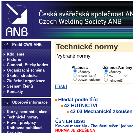
Profil CWS ANB
Technické normy
Kdo jsme
Vybrané normy.
Historie
Činnosti, Etický kodex
Platnost:
Účinnost/změny 
Organizační schéma
všechny
všechny
Školicí střediska
pouze platné
rok
pouze neplatné
Zkušební organizace
nejnovější
[
Tisk
]
Seznam členů
Kontakty
Hledat podle tříd
Oborové informace
42 HUTNICTVÍ
42 03 Mechanické zkoušen
Kurzy, semináře, akce
Technické normy
ČSN EN 10291
Právní předpisy
Kovové materiály - Zkoušení tečení jedn
Knihovna publikací
NORMA JE ZRUŠENA