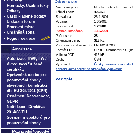
Projekty
Zobrazit anotaci
Pomůcky, Učební texty
Název anglicky:
Metallic materials - Uniaxia
Odkazy
Třídicí znak:
420351
Často kladené dotazy
Schválena:
26.4.2001
Diskuzní fórum
Vydána:
1.6.2001
Účinnost od:
1.7.2001
Pracovní místa
Platnost ukončena:
1.11.2009
Chráněná zóna
Počet stran:
28
Registr svářečů
Orientační cena:
315 Kč
Zapracované dokumenty:
EN 10291:2000
Autorizace
Formát PDF:
CPDF - Character PDF (no
Velikost PDF:
413 kB
Autorizace EWF, IIW /
Druh:
ČSN
Akreditace/Zrušené
Vydavatel:
Český normalizační institut
certifikáty
zobrazit detail normy na stránkách vydavatele
Oprávněná osoba pro
<<< zpět
posuzování shody
stavebních konstrukcí
technické normy technické
dle EU 305/2011 (CPR)
normy technické normy tec
Oznámení,Nestrannost,
GDPR
technické normy technické
Notifikace - Direktiva
normy technické normy tec
2014/68/EU
technické normy technické
Seznam inspektorů pro
posuzování shody
Mezinárodní / evropské