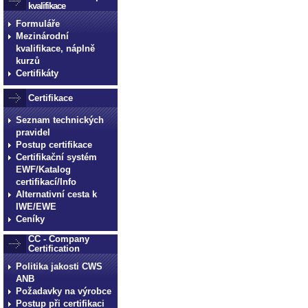
kvalifikace
Formuláře
Mezinárodní
kvalifikace, náplně
kurzů
Certifikáty
Certifikace
Seznam technických
pravidel
Postup certifikace
Certifikační systém
EWF/Katalog
certifikací/Info
Alternativní cesta k
IWE/EWE
Ceníky
CC - Company
Certification
Politika jakosti CWS
ANB
Požadavky na výrobce
Postup při certifikaci