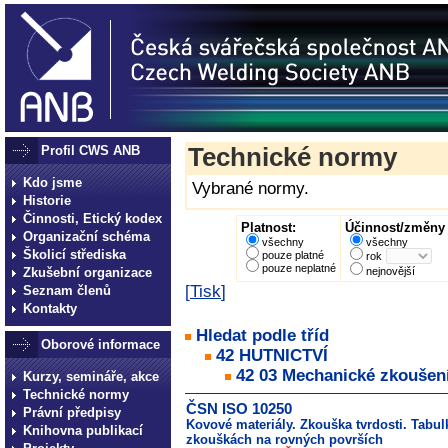
Profil CWS ANB
Technické normy
Kdo jsme
Vybrané normy.
Historie
Činnosti, Etický kodex
Platnost:
Účinnost/změny 
Organizační schéma
všechny
všechny
Školicí střediska
pouze platné
rok
pouze neplatné
Zkušební organizace
nejnovější
[
Tisk
]
Seznam členů
Kontakty
Hledat podle tříd
Oborové informace
42 HUTNICTVÍ
42 03 Mechanické zkoušen
Kurzy, semináře, akce
Technické normy
ČSN ISO 10250
Právní předpisy
Kovové materiály. Zkouška tvrdosti. Tabu
Knihovna publikací
zkouškách na rovných površích