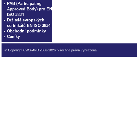
PAB (Participating
Approved Body) pro EN
ISO 3834
Držitelé evropských
certifikátů EN ISO 3834
Obchodní podmínky
Ceníky
© Copyright CWS-ANB 2006-2026, všechna práva vyhrazena.