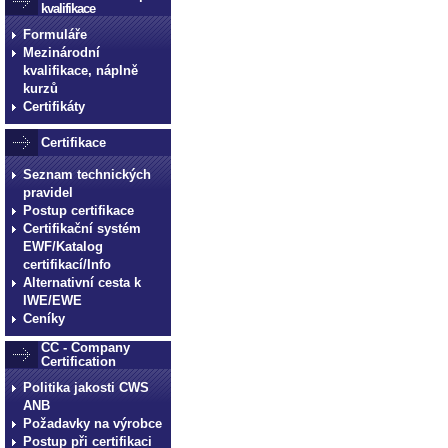
kvalifikace
Formuláře
Mezinárodní
kvalifikace, náplně
kurzů
Certifikáty
Certifikace
Seznam technických
pravidel
Postup certifikace
Certifikační systém
EWF/Katalog
certifikací/Info
Alternativní cesta k
IWE/EWE
Ceníky
CC - Company
Certification
Politika jakosti CWS
ANB
Požadavky na výrobce
Postup při certifikaci