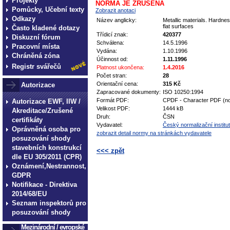
Projekty
NORMA JE ZRUŠENA
Pomůcky, Učební texty
Zobrazit anotaci
Odkazy
Název anglicky:
Metallic materials. Hardne
flat surfaces
Často kladené dotazy
Třídicí znak:
420377
Diskuzní fórum
Schválena:
14.5.1996
Pracovní místa
Vydána:
1.10.1996
Chráněná zóna
Účinnost od:
1.11.1996
Registr svářečů
Platnost ukončena:
1.4.2016
Počet stran:
28
Orientační cena:
315 Kč
Autorizace
Zapracované dokumenty:
ISO 10250:1994
Formát PDF:
CPDF - Character PDF (no
Autorizace EWF, IIW /
Velikost PDF:
1444 kB
Akreditace/Zrušené
Druh:
ČSN
certifikáty
Vydavatel:
Český normalizační institut
Oprávněná osoba pro
zobrazit detail normy na stránkách vydavatele
posuzování shody
stavebních konstrukcí
<<< zpět
dle EU 305/2011 (CPR)
Oznámení,Nestrannost,
technické normy technické
GDPR
normy technické normy tec
Notifikace - Direktiva
technické normy technické
2014/68/EU
Seznam inspektorů pro
normy technické normy tec
posuzování shody
technické normy technické
Mezinárodní / evropské