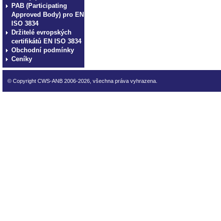
PAB (Participating
Approved Body) pro EN
ISO 3834
Držitelé evropských
certifikátů EN ISO 3834
Obchodní podmínky
Ceníky
© Copyright CWS-ANB 2006-2026, všechna práva vyhrazena.