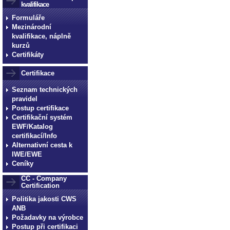
kvalifikace
Formuláře
Mezinárodní
kvalifikace, náplně
kurzů
Certifikáty
Certifikace
Seznam technických
pravidel
Postup certifikace
Certifikační systém
EWF/Katalog
certifikací/Info
Alternativní cesta k
IWE/EWE
Ceníky
CC - Company
Certification
Politika jakosti CWS
ANB
Požadavky na výrobce
Postup při certifikaci