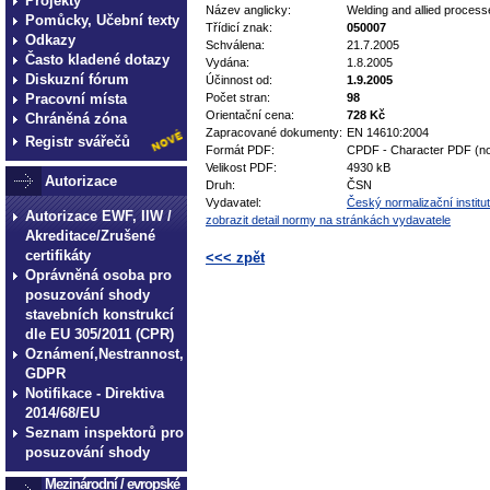
Projekty
Název anglicky:
Welding and allied process
Pomůcky, Učební texty
Třídicí znak:
050007
Odkazy
Schválena:
21.7.2005
Často kladené dotazy
Vydána:
1.8.2005
Diskuzní fórum
Účinnost od:
1.9.2005
Pracovní místa
Počet stran:
98
Orientační cena:
728 Kč
Chráněná zóna
Zapracované dokumenty:
EN 14610:2004
Registr svářečů
Formát PDF:
CPDF - Character PDF (no
Velikost PDF:
4930 kB
Autorizace
Druh:
ČSN
Vydavatel:
Český normalizační institut
Autorizace EWF, IIW /
zobrazit detail normy na stránkách vydavatele
Akreditace/Zrušené
certifikáty
<<< zpět
Oprávněná osoba pro
technické normy technické
posuzování shody
stavebních konstrukcí
normy technické normy tec
dle EU 305/2011 (CPR)
technické normy technické
Oznámení,Nestrannost,
normy technické normy tec
GDPR
Notifikace - Direktiva
technické normy technické
2014/68/EU
Seznam inspektorů pro
posuzování shody
Mezinárodní / evropské