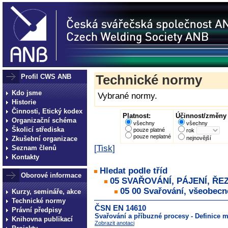
Profil CWS ANB
Technické normy
Kdo jsme
Vybrané normy.
Historie
Činnosti, Etický kodex
Platnost:
Účinnost/změny 
Organizační schéma
všechny
všechny
Školicí střediska
pouze platné
rok
pouze neplatné
Zkušební organizace
nejnovější
[
Tisk
]
Seznam členů
Kontakty
Hledat podle tříd
Oborové informace
05 SVAŘOVÁNÍ, PÁJENÍ, ŘE
05 00 Svařování, všeobecn
Kurzy, semináře, akce
Technické normy
ČSN EN 14610
Právní předpisy
Svařování a příbuzné procesy - Definice 
Knihovna publikací
Zobrazit anotaci