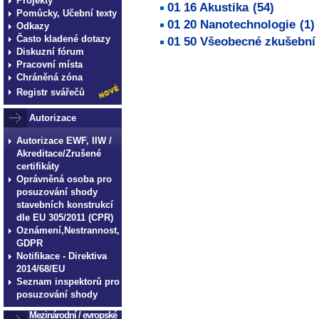
Projekty
01 16 Akustika
(54)
Pomůcky, Učební texty
01 20 Nanotechnologie
(1)
Odkazy
Často kladené dotazy
01 50 Všeobecné zkušební 
Diskuzní fórum
technické normy technické
Pracovní místa
Chráněná zóna
normy technické normy tec
Registr svářečů
technické normy technické
normy technické normy tec
Autorizace
technické normy technické
Autorizace EWF, IIW /
Akreditace/Zrušené
certifikáty
Oprávněná osoba pro
posuzování shody
stavebních konstrukcí
dle EU 305/2011 (CPR)
Oznámení,Nestrannost,
GDPR
Notifikace - Direktiva
2014/68/EU
Seznam inspektorů pro
posuzování shody
Mezinárodní / evropské