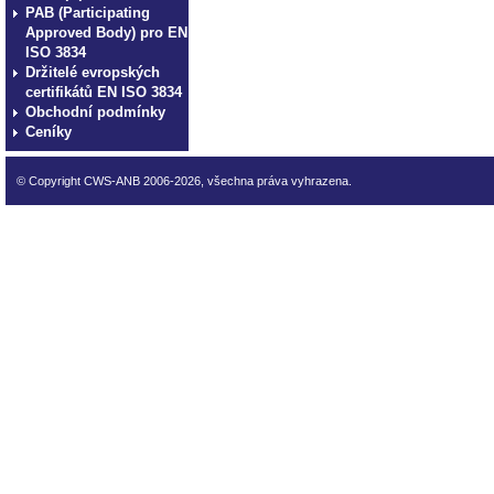
PAB (Participating
Approved Body) pro EN
ISO 3834
Držitelé evropských
certifikátů EN ISO 3834
Obchodní podmínky
Ceníky
© Copyright CWS-ANB 2006-2026, všechna práva vyhrazena.