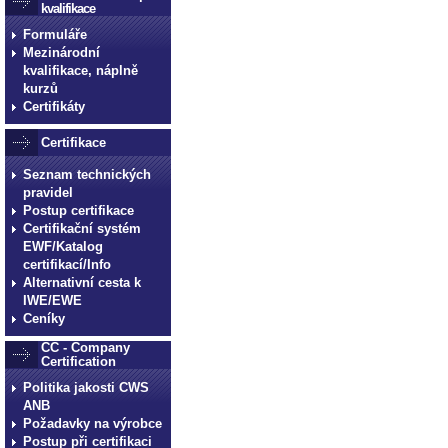
kvalifikace
Formuláře
Mezinárodní
kvalifikace, náplně
kurzů
Certifikáty
Certifikace
Seznam technických
pravidel
Postup certifikace
Certifikační systém
EWF/Katalog
certifikací/Info
Alternativní cesta k
IWE/EWE
Ceníky
CC - Company
Certification
Politika jakosti CWS
ANB
Požadavky na výrobce
Postup při certifikaci