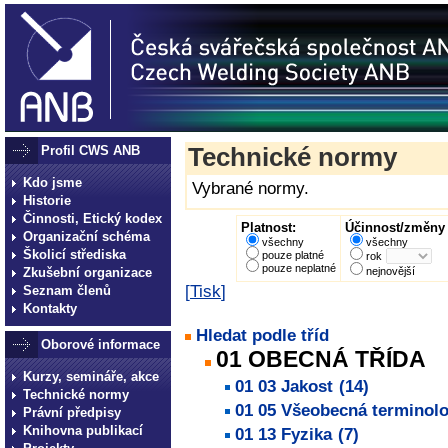
Profil CWS ANB
Technické normy
Kdo jsme
Vybrané normy.
Historie
Činnosti, Etický kodex
Platnost:
Účinnost/změny 
Organizační schéma
všechny
všechny
Školicí střediska
pouze platné
rok
pouze neplatné
Zkušební organizace
nejnovější
[
Tisk
]
Seznam členů
Kontakty
Hledat podle tříd
Oborové informace
01 OBECNÁ TŘÍDA
Kurzy, semináře, akce
01 03 Jakost
(14)
Technické normy
01 05 Všeobecná terminolo
Právní předpisy
Knihovna publikací
01 13 Fyzika
(7)