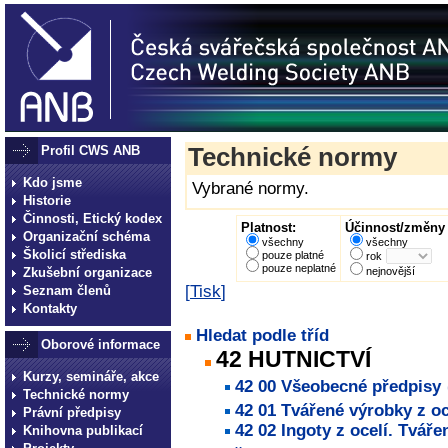
Profil CWS ANB
Technické normy
Kdo jsme
Vybrané normy.
Historie
Činnosti, Etický kodex
Platnost:
Účinnost/změny 
Organizační schéma
všechny
všechny
Školicí střediska
pouze platné
rok
pouze neplatné
Zkušební organizace
nejnovější
[
Tisk
]
Seznam členů
Kontakty
Hledat podle tříd
Oborové informace
42 HUTNICTVÍ
Kurzy, semináře, akce
42 00 Všeobecné předpisy
Technické normy
42 01 Tvářené výrobky z oc
Právní předpisy
42 02 Ingoty z ocelí. Tvář
Knihovna publikací