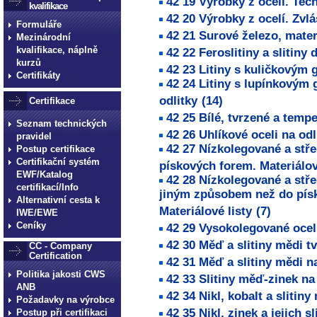
42 19 Výrobky z oceli. Tec
kvalifikace
42 20 Výrobky z ocelí. Zvl
Formuláře
42 21 Surové železo, mater
Mezinárodní
kvalifikace, náplně
42 22 Feroslitiny a slitiny 
kurzů
42 23 Litiny s kuličkovým g
Certifikáty
42 24 Litiny s lupínkovým g
odlitky
(14)
Certifikace
42 25 Bílé, tvrzené a tempe
Seznam technických
42 26 Uhlíkové oceli na odl
pravidel
42 27 Nízkolegované a stře
Postup certifikace
Certifikační systém
pískových forem. Materiálov
EWF/Katalog
42 28 Nízkolegované a stře
certifikací/Info
jiným způsobem než do písk
Alternativní cesta k
Materiálové listy
(7)
IWE/EWE
Ceníky
42 29 Vysokolegované oceli 
42 30 Měď a slitiny mědi tv
CC - Company
Certification
42 31 Měď a slitiny mědi na
Politika jakosti CWS
42 33 Slitiny měď-zinek na 
ANB
42 34 Nikl, kobalt a slitiny
Požadavky na výrobce
42 35 Nikl, zinek a jejich sl
Postup při certifikaci