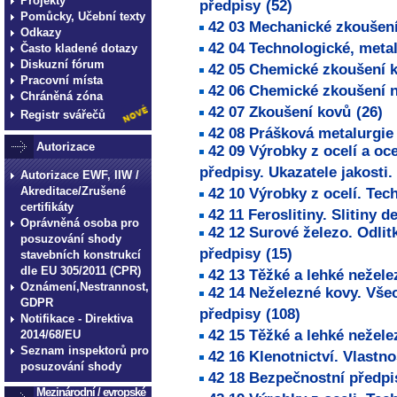
Projekty
předpisy
(52)
Pomůcky, Učební texty
42 03 Mechanické zkoušen
Odkazy
42 04 Technologické, metal
Často kladené dotazy
Diskuzní fórum
42 05 Chemické zkoušení ko
Pracovní místa
42 06 Chemické zkoušení ne
Chráněná zóna
42 07 Zkoušení kovů
(26)
Registr svářečů
42 08 Prášková metalurgie
Autorizace
42 09 Výrobky z ocelí a oce
předpisy. Ukazatele jakosti
Autorizace EWF, IIW /
Akreditace/Zrušené
42 10 Výrobky z ocelí. Tec
certifikáty
42 11 Feroslitiny. Slitiny 
Oprávněná osoba pro
42 12 Surové železo. Odlitk
posuzování shody
předpisy
(15)
stavebních konstrukcí
dle EU 305/2011 (CPR)
42 13 Těžké a lehké nežele
Oznámení,Nestrannost,
42 14 Neželezné kovy. Vše
GDPR
předpisy
(108)
Notifikace - Direktiva
42 15 Těžké a lehké nežele
2014/68/EU
Seznam inspektorů pro
42 16 Klenotnictví. Vlastno
posuzování shody
42 18 Bezpečnostní předpi
Mezinárodní / evropské