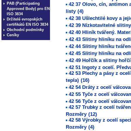
PAB (Participating
42 37 Olovo, cín, antimon a 
Approved Body) pro EN
listy
(4)
ISO 3834
42 38 Ušlechtilé kovy a jeji
Držitelé evropských
certifikátů EN ISO 3834
42 39 Nízkotavitelné slitin
Obchodní podmínky
42 40 Hliník tvářený. Mater
Ceníky
42 43 Slitiny hliníku na odl
42 44 Slitiny hliníku tvářen
42 45 Slitiny hliníku na odl
42 49 Hořčík a slitiny hořčí
42 51 Ingoty z ocelí. Před
42 53 Plechy a pásy z oce
tepla)
(16)
42 54 Dráty z ocelí válcov
42 55 Tyče z ocelí válcova
42 56 Tyče z ocelí válcova
42 57 Trubky z ocelí tvářen
Rozměry
(12)
42 58 Výrobky z ocelí spec
Rozměry
(4)