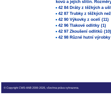
kovů a jejich slitin. Rozměr
42 84 Dráty z těžkých a ušl
42 87 Trubky z těžkých než
42 90 Výkovky z ocelí
(11)
42 96 Tlakové odlitky
(1)
42 97 Zkoušení odlitků
(10
42 98 Různé hutní výrobky
technické normy technické
normy technické normy tec
technické normy technické
normy technické normy tec
technické normy technické
© Copyright CWS-ANB 2006-2026, všechna práva vyhrazena.