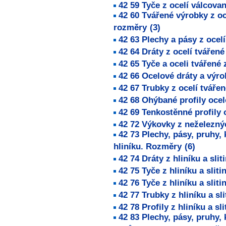
42 59 Tyče z ocelí válcova
42 60 Tvářené výrobky z o
rozměry
(3)
42 63 Plechy a pásy z oce
42 64 Dráty z ocelí tvářen
42 65 Tyče a oceli tvářené
42 66 Ocelové dráty a výro
42 67 Trubky z ocelí tváře
42 68 Ohýbané profily oce
42 69 Tenkostěnné profily
42 72 Výkovky z neželezn
42 73 Plechy, pásy, pruhy, k
hliníku. Rozměry
(6)
42 74 Dráty z hliníku a sli
42 75 Tyče z hliníku a slit
42 76 Tyče z hliníku a slit
42 77 Trubky z hliníku a sl
42 78 Profily z hliníku a sl
42 83 Plechy, pásy, pruhy, 