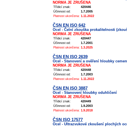
NORMA JE ZRUŠENA
Třídicí znak:
420446
Účinnost od:
1.7.2005
Platnost ukončena:
1.11.2022
ČSN EN ISO 642
Ocel - Čelní zkouška prokalitelnosti (zko
NORMA JE ZRUŠENA
Třídicí znak:
420447
Účinnost od:
1.7.2001
Platnost ukončena:
1.3.2025
ČSN EN ISO 2639
Ocel - Stanovení a ověření hloubky cemen
NORMA JE ZRUŠENA
Třídicí znak:
420448
Účinnost od:
1.7.2003
Platnost ukončena:
1.11.2022
ČSN EN ISO 3887
Ocel - Stanovení hloubky oduhličení
NORMA JE ZRUŠENA
Třídicí znak:
420449
Účinnost od:
1.9.2003
Platnost ukončena:
1.9.2018
ČSN ISO 17577
Ocel - Ultrazvukové zkoušení plochých oc