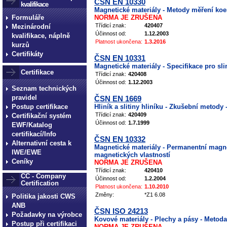
ČSN EN 10330
kvalifikace
Magnetické materiály - Metody měření koe
Formuláře
NORMA JE ZRUŠENA
Třídicí znak:
420407
Mezinárodní
Účinnost od:
1.12.2003
kvalifikace, náplně
Platnost ukončena:
1.3.2016
kurzů
Certifikáty
ČSN EN 10331
Magnetické materiály - Specifikace pro sl
Certifikace
Třídicí znak:
420408
Účinnost od:
1.12.2003
Seznam technických
pravidel
ČSN EN 1669
Postup certifikace
Hliník a slitiny hliníku - Zkušební metody
Třídicí znak:
420409
Certifikační systém
Účinnost od:
1.7.1999
EWF/Katalog
certifikací/Info
ČSN EN 10332
Alternativní cesta k
Magnetické materiály - Permanentní magne
IWE/EWE
magnetických vlastností
Ceníky
NORMA JE ZRUŠENA
Třídicí znak:
420410
CC - Company
Účinnost od:
1.2.2004
Certification
Platnost ukončena:
1.10.2010
Změny:
*Z1 6.08
Politika jakosti CWS
ANB
ČSN ISO 24213
Požadavky na výrobce
Kovové materiály - Plechy a pásy - Meto
Postup při certifikaci
NORMA JE ZRUŠENA