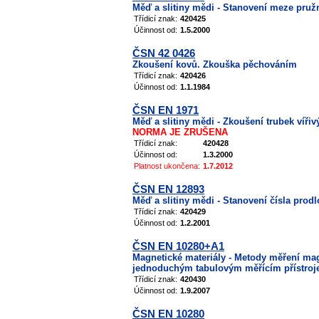
Měď a slitiny mědi - Stanovení meze pruž
Třídicí znak:
420425
Účinnost od:
1.5.2000
ČSN 42 0426
Zkoušení kovů. Zkouška pěchováním
Třídicí znak:
420426
Účinnost od:
1.1.1984
ČSN EN 1971
Měď a slitiny mědi - Zkoušení trubek víři
NORMA JE ZRUŠENA
Třídicí znak:
420428
Účinnost od:
1.3.2000
Platnost ukončena:
1.7.2012
ČSN EN 12893
Měď a slitiny mědi - Stanovení čísla prod
Třídicí znak:
420429
Účinnost od:
1.2.2001
ČSN EN 10280+A1
Magnetické materiály - Metody měření mag
jednoduchým tabulovým měřícím přístro
Třídicí znak:
420430
Účinnost od:
1.9.2007
ČSN EN 10280