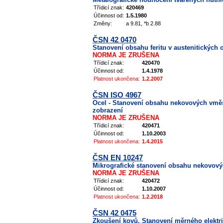
Třídicí znak:
420469
Účinnost od:
1.5.1980
Změny:
a 9.81, *b 2.88
ČSN 42 0470
Stanovení obsahu feritu v austenitických
NORMA JE ZRUŠENA
Třídicí znak:
420470
Účinnost od:
1.4.1978
Platnost ukončena:
1.2.2007
ČSN ISO 4967
Ocel - Stanovení obsahu nekovových vměs
zobrazení
NORMA JE ZRUŠENA
Třídicí znak:
420471
Účinnost od:
1.10.2003
Platnost ukončena:
1.4.2015
ČSN EN 10247
Mikrografické stanovení obsahu nekovový
NORMA JE ZRUŠENA
Třídicí znak:
420472
Účinnost od:
1.10.2007
Platnost ukončena:
1.2.2018
ČSN 42 0475
Zkoušení kovů. Stanovení měrného elektr