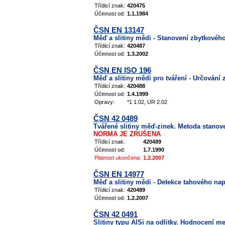
Třídicí znak:
420475
Účinnost od:
1.1.1984
ČSN EN 13147
Měď a slitiny mědi - Stanovení zbytkového
Třídicí znak:
420487
Účinnost od:
1.3.2002
ČSN EN ISO 196
Měď a slitiny mědi pro tváření - Určován
Třídicí znak:
420488
Účinnost od:
1.4.1999
Opravy:
*1 1.02, UR 2.02
ČSN 42 0489
Tvářené slitiny měď-zinek. Metoda stanov
NORMA JE ZRUŠENA
Třídicí znak:
420489
Účinnost od:
1.7.1990
Platnost ukončena:
1.2.2007
ČSN EN 14977
Měď a slitiny mědi - Detekce tahového n
Třídicí znak:
420489
Účinnost od:
1.2.2007
ČSN 42 0491
Slitiny typu AlSi na odlitky. Hodnocení me