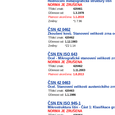
Hodnocení metalografické struktury litin
NORMA JE ZRUŠENA
Třídicí znak:
420461
Účinnost od:
1.3.1978
Platnost ukončena:
1.1.2019
Změny:
*1 7.96
ČSN 42 0462
Zkoušení kovů. Stanovení velikosti zrna o
Třídicí znak:
420462
Účinnost od:
1.12.1983
Změny:
*Z2 1.14
ČSN EN ISO 643
Ocel - Mikrografické stanovení velikosti zr
NORMA JE ZRUŠENA
Třídicí znak:
420462
Účinnost od:
1.11.2003
Platnost ukončena:
1.8.2013
ČSN 42 0463
Ocel. Stanovení velikosti austenického z
Třídicí znak:
420463
Účinnost od:
1.1.1986
ČSN EN ISO 945-1
Mikrostruktura litin - Část 1: Klasifikace g
NORMA JE ZRUŠENA