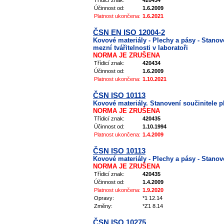
Třídicí znak:
420434
Účinnost od:
1.6.2009
Platnost ukončena:
1.6.2021
ČSN EN ISO 12004-2
Kovové materiály - Plechy a pásy - Stanove
mezní tvářitelnosti v laboratoři
NORMA JE ZRUŠENA
Třídicí znak:
420434
Účinnost od:
1.6.2009
Platnost ukončena:
1.10.2021
ČSN ISO 10113
Kovové materiály. Stanovení součinitele p
NORMA JE ZRUŠENA
Třídicí znak:
420435
Účinnost od:
1.10.1994
Platnost ukončena:
1.4.2009
ČSN ISO 10113
Kovové materiály - Plechy a pásy - Stanove
NORMA JE ZRUŠENA
Třídicí znak:
420435
Účinnost od:
1.4.2009
Platnost ukončena:
1.9.2020
Opravy:
*1 12.14
Změny:
*Z1 8.14
ČSN ISO 10275