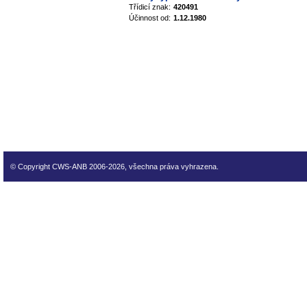
Třídicí znak:
420491
Účinnost od:
1.12.1980
technické normy technické
normy technické normy tec
technické normy technické
normy technické normy tec
technické normy technické
© Copyright CWS-ANB 2006-2026, všechna práva vyhrazena.