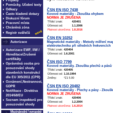
Projekty
Pomůcky, Učební texty
Odkazy
ČSN EN ISO 7438
Často kladené dotazy
Kovové materiály - Zkouška ohybem
NORMA JE ZRUŠENA
Diskuzní fórum
Třídicí znak:
420401
Pracovní místa
Účinnost od:
1.1.2006
Chráněná zóna
Platnost ukončena:
1.8.2016
Registr svářečů
ČSN EN 10252
Autorizace
Magnetické materiály - Metody měření mag
elektrotechniku při středních frekvencích
Autorizace EWF, IIW /
Třídicí znak:
420404
Účinnost od:
1.6.2001
Akreditace/Zrušené
certifikáty
ČSN ISO 7799
Oprávněná osoba pro
Kovové materiály. Zkouška plechů a pás
posuzování shody
Třídicí znak:
420405
stavebních konstrukcí
Účinnost od:
1.10.1994
dle EU 305/2011 (CPR)
Změny:
*Z1 5.00
Oznámení,Nestrannost,
ČSN EN ISO 20482
GDPR
Kovové materiály - Plechy a pásy - Zkouš
Notifikace - Direktiva
NORMA JE ZRUŠENA
2014/68/EU
Třídicí znak:
420406
Seznam inspektorů pro
Účinnost od:
1.2.2004
posuzování shody
Platnost ukončena:
1.6.2014
Mezinárodní / evropské