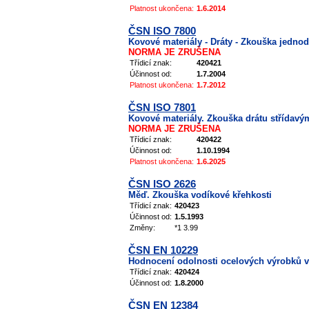
Platnost ukončena:
1.6.2014
ČSN ISO 7800
Kovové materiály - Dráty - Zkouška jedn
NORMA JE ZRUŠENA
Třídicí znak:
420421
Účinnost od:
1.7.2004
Platnost ukončena:
1.7.2012
ČSN ISO 7801
Kovové materiály. Zkouška drátu střídav
NORMA JE ZRUŠENA
Třídicí znak:
420422
Účinnost od:
1.10.1994
Platnost ukončena:
1.6.2025
ČSN ISO 2626
Měď. Zkouška vodíkové křehkosti
Třídicí znak:
420423
Účinnost od:
1.5.1993
Změny:
*1 3.99
ČSN EN 10229
Hodnocení odolnosti ocelových výrobků v
Třídicí znak:
420424
Účinnost od:
1.8.2000
ČSN EN 12384