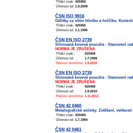
Třídicí znak:
420450
Účinnost od:
1.9.2009
ČSN ISO 9916
Odlitky ze slitin hliníku a hořčíku. Kontr
Třídicí znak:
420455
Účinnost od:
1.1.1995
ČSN EN ISO 2739
Slinovaná kovová pouzdra - Stanovení radi
NORMA JE ZRUŠENA
Třídicí znak:
420458
Účinnost od:
1.7.1999
Platnost ukončena:
1.9.2010
ČSN EN ISO 2739
Slinovaná kovová pouzdra - Stanovení radi
NORMA JE ZRUŠENA
Třídicí znak:
420458
Účinnost od:
1.9.2010
Platnost ukončena:
1.11.2012
ČSN 42 0460
Metalografické snímky. Zvětšení, velikost
Třídicí znak:
420460
Účinnost od:
1.7.1984
ČSN 42 0461