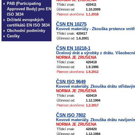
PAB (Participating
Třídicí znak:
420411
Approved Body) pro EN
Účinnost od:
1.10.2009
ISO 3834
Platnost ukončena:
1.1.2018
Držitelé evropských
ČSN EN 10275
certifikátů EN ISO 3834
Kovové materiály - Zkouška prstence vnit
Obchodní podmínky
Třídicí znak:
420417
Ceníky
Účinnost od:
1.6.2001
ČSN EN 10218-1
Ocelový drát a výrobky z drátu. Všeobecn
NORMA JE ZRUŠENA
Třídicí znak:
420418
Účinnost od:
1.9.1995
Platnost ukončena:
1.9.2012
ČSN ISO 9649
Kovové materiály. Zkouška drátu střídavý
NORMA JE ZRUŠENA
Třídicí znak:
420419
Účinnost od:
1.12.1994
Platnost ukončena:
1.2.2017
ČSN ISO 7802
Kovové materiály. Zkouška drátu navíjení
NORMA JE ZRUŠENA
Třídicí znak:
420420
Účinnost od:
1.12.1994