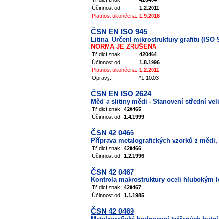
Třídicí znak:
420464
Účinnost od:
1.2.2011
Platnost ukončena:
1.9.2018
ČSN EN ISO 945
Litina. Určení mikrostruktury grafitu (ISO 
NORMA JE ZRUŠENA
Třídicí znak:
420464
Účinnost od:
1.8.1996
Platnost ukončena:
1.2.2011
Opravy:
*1 10.03
ČSN EN ISO 2624
Měď a slitiny mědi - Stanovení střední vel
Třídicí znak:
420465
Účinnost od:
1.4.1999
ČSN 42 0466
Příprava metalografických vzorků z mědi, h
Třídicí znak:
420466
Účinnost od:
1.2.1996
ČSN 42 0467
Kontrola makrostruktury oceli hlubokým l
Třídicí znak:
420467
Účinnost od:
1.1.1985
ČSN 42 0469
Metalografické hodnocení tvářených hutn