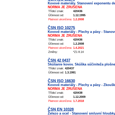
Kovové materiály. Stanovení exponentu d
NORMA JE ZRUŠENA
Třídicí znak:
420436
Účinnost od:
1.12.1995
Platnost ukončena:
1.2.2008
ČSN ISO 10275
Kovové materiály - Plechy a pásy - Stan
NORMA JE ZRUŠENA
Třídicí znak:
420436
Účinnost od:
1.2.2008
Platnost ukončena:
1.4.2021
Změny:
*Z1 8.14
ČSN 42 0437
Skúšanie kovov. Skúška súčiniteža plošne
Třídicí znak:
420437
Účinnost od:
1.3.1991
ČSN ISO 16630
Kovové materiály - Plechy a pásy - Zkouš
NORMA JE ZRUŠENA
Třídicí znak:
420438
Účinnost od:
1.12.2009
Platnost ukončena:
1.7.2018
ČSN EN 10328
Železo a ocel - Stanovení smluvní hloub