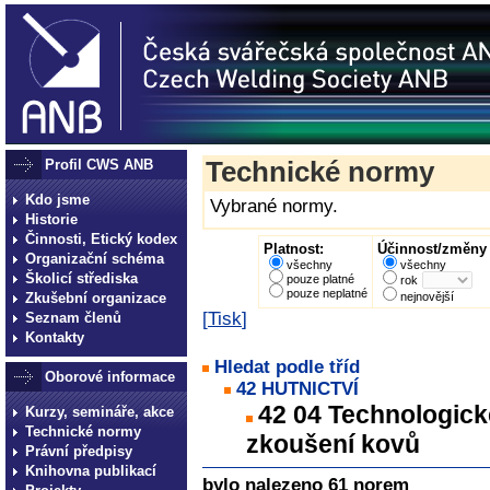
Profil CWS ANB
Technické normy
Kdo jsme
Vybrané normy.
Historie
Činnosti, Etický kodex
Platnost:
Účinnost/změny 
Organizační schéma
všechny
všechny
Školicí střediska
pouze platné
rok
pouze neplatné
Zkušební organizace
nejnovější
[
Tisk
]
Seznam členů
Kontakty
Hledat podle tříd
Oborové informace
42 HUTNICTVÍ
42 04 Technologické
Kurzy, semináře, akce
Technické normy
zkoušení kovů
Právní předpisy
Knihovna publikací
bylo nalezeno 61 norem