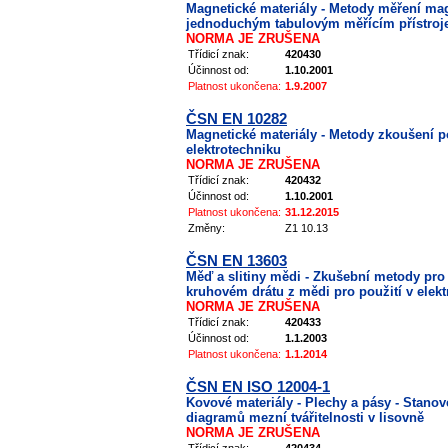
Magnetické materiály - Metody měření mag
jednoduchým tabulovým měřícím přístro
NORMA JE ZRUŠENA
Třídicí znak:
420430
Účinnost od:
1.10.2001
Platnost ukončena:
1.9.2007
ČSN EN 10282
Magnetické materiály - Metody zkoušení 
elektrotechniku
NORMA JE ZRUŠENA
Třídicí znak:
420432
Účinnost od:
1.10.2001
Platnost ukončena:
31.12.2015
Změny:
Z1 10.13
ČSN EN 13603
Měď a slitiny mědi - Zkušební metody pr
kruhovém drátu z mědi pro použití v elekt
NORMA JE ZRUŠENA
Třídicí znak:
420433
Účinnost od:
1.1.2003
Platnost ukončena:
1.1.2014
ČSN EN ISO 12004-1
Kovové materiály - Plechy a pásy - Stanove
diagramů mezní tvářitelnosti v lisovně
NORMA JE ZRUŠENA