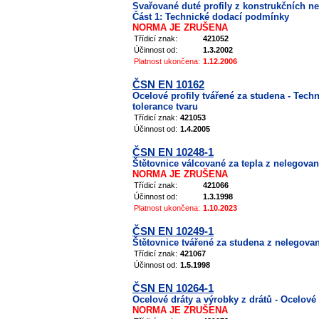
Svařované duté profily z konstrukčních n
Část 1: Technické dodací podmínky
NORMA JE ZRUŠENA
Třídicí znak:
421052
Účinnost od:
1.3.2002
Platnost ukončena:
1.12.2006
ČSN EN 10162
Ocelové profily tvářené za studena - Tec
tolerance tvaru
Třídicí znak:
421053
Účinnost od:
1.4.2005
ČSN EN 10248-1
Štětovnice válcované za tepla z nelegova
NORMA JE ZRUŠENA
Třídicí znak:
421066
Účinnost od:
1.3.1998
Platnost ukončena:
1.10.2023
ČSN EN 10249-1
Štětovnice tvářené za studena z nelegova
Třídicí znak:
421067
Účinnost od:
1.5.1998
ČSN EN 10264-1
Ocelové dráty a výrobky z drátů - Ocelové
NORMA JE ZRUŠENA