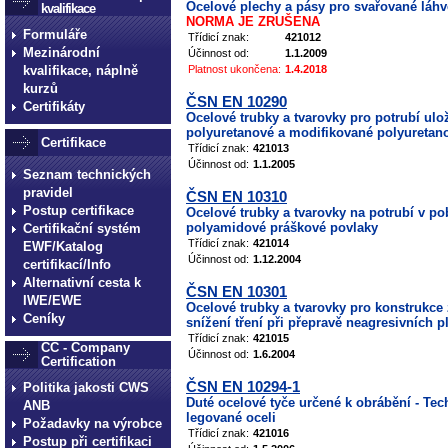
Ocelové plechy a pásy pro svařované láhv
kvalifikace
NORMA JE ZRUŠENA
Formuláře
Třídicí znak:
421012
Mezinárodní
Účinnost od:
1.1.2009
kvalifikace, náplně
Platnost ukončena:
1.4.2018
kurzů
ČSN EN 10290
Certifikáty
Ocelové trubky a tvarovky pro potrubí ulo
polyuretanové a modifikované polyuretan
Certifikace
Třídicí znak:
421013
Účinnost od:
1.1.2005
Seznam technických
pravidel
ČSN EN 10310
Postup certifikace
Ocelové trubky a tvarovky na potrubí v po
polyamidové práškové povlaky
Certifikační systém
Třídicí znak:
421014
EWF/Katalog
Účinnost od:
1.12.2004
certifikací/Info
Alternativní cesta k
ČSN EN 10301
IWE/EWE
Ocelové trubky a tvarovky pro konstrukce
Ceníky
snížení tření při přepravě neagresivních p
Třídicí znak:
421015
CC - Company
Účinnost od:
1.6.2004
Certification
ČSN EN 10294-1
Politika jakosti CWS
Duté ocelové tyče určené k obrábění - Te
ANB
legované oceli
Požadavky na výrobce
Třídicí znak:
421016
Postup při certifikaci