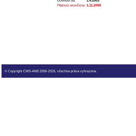
Účinnost od:
1.4.2003
Platnost ukončena:
1.11.2008
technické normy technické
normy technické normy tec
technické normy technické
normy technické normy tec
technické normy technické
© Copyright CWS-ANB 2006-2026, všechna práva vyhrazena.