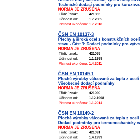
Technické dodací podmínky pro korozivzd
NORMA JE ZRUŠENA
Třídicí znak:
421083
Účinnost od:
1.7.2005
Platnost ukončena:
1.7.2018
ČSN EN 10137-3
Plechy a široká ocel z konstrukčních oce
stavu - Část 3: Dodací podmínky pro vytvr
NORMA JE ZRUŠENA
Třídicí znak:
421088
Účinnost od:
1.1.1999
Platnost ukončena:
1.4.2011
ČSN EN 10149-1
Ploché výrobky válcované za tepla z ocelí 
Všeobecné dodací podmínky
NORMA JE ZRUŠENA
Třídicí znak:
421090
Účinnost od:
1.12.1998
Platnost ukončena:
1.1.2014
ČSN EN 10149-2
Ploché výrobky válcované za tepla z ocelí 
Dodací podmínky pro termomechanicky vá
NORMA JE ZRUŠENA
Třídicí znak:
421091
Účinnost od:
1.4.1999