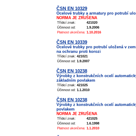
ČSN EN 10329
Ocelové trubky a armatury pro potrubí ulo
NORMA JE ZRUŠENA
Třídicí znak:
421020
Účinnost od:
1.9.2006
Platnost ukončena:
1.10.2016
ČSN EN 10339
Ocelové trubky pro potrubí uložená v zemi
na ochranu proti korozi
Třídicí znak:
421021
Účinnost od:
1.9.2007
ČSN EN 10238
Výrobky z konstrukčních ocelí automatic
základním povlakem
Třídicí znak:
421025
Účinnost od:
1.1.2010
ČSN EN 10238
Výrobky z konstrukčních ocelí automatic
povlakem
NORMA JE ZRUŠENA
Třídicí znak:
421025
Účinnost od:
1.6.1998
Platnost ukončena:
1.1.2010