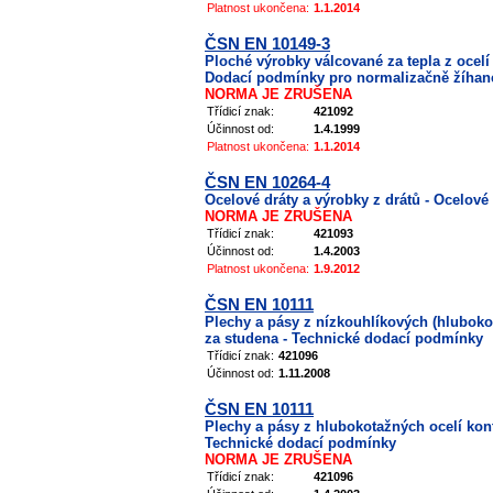
Platnost ukončena:
1.1.2014
ČSN EN 10149-3
Ploché výrobky válcované za tepla z ocelí 
Dodací podmínky pro normalizačně žíhané
NORMA JE ZRUŠENA
Třídicí znak:
421092
Účinnost od:
1.4.1999
Platnost ukončena:
1.1.2014
ČSN EN 10264-4
Ocelové dráty a výrobky z drátů - Ocelové 
NORMA JE ZRUŠENA
Třídicí znak:
421093
Účinnost od:
1.4.2003
Platnost ukončena:
1.9.2012
ČSN EN 10111
Plechy a pásy z nízkouhlíkových (hlubokot
za studena - Technické dodací podmínky
Třídicí znak:
421096
Účinnost od:
1.11.2008
ČSN EN 10111
Plechy a pásy z hlubokotažných ocelí kont
Technické dodací podmínky
NORMA JE ZRUŠENA
Třídicí znak:
421096