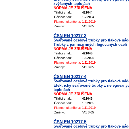
zvýšených teplotách
NORMA JE ZRUŠENA
Třídicí znak:
421044
Účinnost od:
1.2.2004
Platnost ukončena:
1.11.2019
Změny:
*A1 8.05
ČSN EN 10217-3
Svařované ocelové trubky pro tlakové nádo
Trubky z jemnozrnných legovaných ocelí
NORMA JE ZRUŠENA
Třídicí znak:
421045
Účinnost od:
1.3.2005
Platnost ukončena:
1.11.2019
Změny:
*A1 8.05
ČSN EN 10217-4
Svařované ocelové trubky pro tlakové nádo
Elektricky svařované trubky z nelegovanýc
teplotách
NORMA JE ZRUŠENA
Třídicí znak:
421046
Účinnost od:
1.3.2005
Platnost ukončena:
1.11.2019
Změny:
*A1 8.05
ČSN EN 10217-5
Svařované ocelové trubky pro tlakové nádo