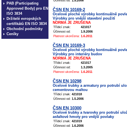
Účinnost od:
1.5.2006
PAB (Participating
Approved Body) pro EN
ČSN EN 10169-2
ISO 3834
Ocelové ploché výrobky kontinuálně povle
Výrobky pro vnější stavební použití
Držitelé evropských
NORMA JE ZRUŠENA
certifikátů EN ISO 3834
Třídicí znak:
421017
Obchodní podmínky
Účinnost od:
1.9.2006
Ceníky
Platnost ukončena:
1.6.2011
ČSN EN 10169-3
Ocelové ploché výrobky kontinuálně povle
Výrobky pro interiéry budov
NORMA JE ZRUŠENA
Třídicí znak:
421017
Účinnost od:
1.3.2005
Platnost ukončena:
1.6.2011
ČSN EN 10298
Ocelové trubky a armatury pro potrubí ulož
cementovou maltou
Třídicí znak:
421018
Účinnost od:
1.5.2006
ČSN EN 10300
Ocelové trubky a tvarovky pro potrubí ulo
asfaltové hmoty pro vnější povlaky
Třídicí znak:
421019
Účinnost od:
1.6.2006