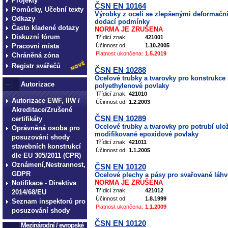
Projekty
ČSN EN 10164
Pomůcky, Učební texty
Výrobky z ocelí se zlepšenými deformačn
Odkazy
dodací podmínky
Často kladené dotazy
NORMA JE ZRUŠENA
Diskuzní fórum
Třídicí znak:
421001
Pracovní místa
Účinnost od:
1.10.2005
Platnost ukončena:
1.5.2019
Chráněná zóna
Registr svářečů
ČSN EN 10288
Ocelové trubky a tvarovky pro konstrukce
Autorizace
polyethylenové povlaky
Třídicí znak:
421010
Autorizace EWF, IIW /
Účinnost od:
1.2.2003
Akreditace/Zrušené
ČSN EN 10289
certifikáty
Ocelové trubky a tvarovky pro potrubí ulo
Oprávněná osoba pro
modifikované epoxidové povlaky
posuzování shody
Třídicí znak:
421011
stavebních konstrukcí
Účinnost od:
1.1.2005
dle EU 305/2011 (CPR)
Oznámení,Nestrannost,
ČSN EN 10120
GDPR
Ocelové plechy a pásy pro svařované láhv
NORMA JE ZRUŠENA
Notifikace - Direktiva
Třídicí znak:
421012
2014/68/EU
Účinnost od:
1.8.1999
Seznam inspektorů pro
Platnost ukončena:
1.1.2009
posuzování shody
ČSN EN 10120
Mezinárodní / evropské