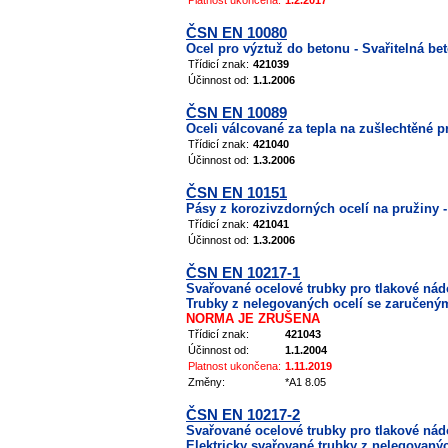
Platnost ukončena:
1.2.2017
ČSN EN 10080
Ocel pro výztuž do betonu - Svařitelná be
Třídicí znak:
421039
Účinnost od:
1.1.2006
ČSN EN 10089
Oceli válcované za tepla na zušlechtěné 
Třídicí znak:
421040
Účinnost od:
1.3.2006
ČSN EN 10151
Pásy z korozivzdorných ocelí na pružiny
Třídicí znak:
421041
Účinnost od:
1.3.2006
ČSN EN 10217-1
Svařované ocelové trubky pro tlakové nádo
Trubky z nelegovaných ocelí se zaručenými
NORMA JE ZRUŠENA
Třídicí znak:
421043
Účinnost od:
1.1.2004
Platnost ukončena:
1.11.2019
Změny:
*A1 8.05
ČSN EN 10217-2
Svařované ocelové trubky pro tlakové nádo
Elektricky svařované trubky z nelegovaný