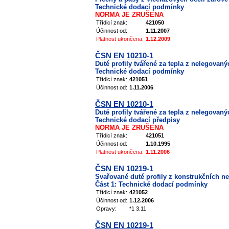
Technické dodací podmínky
NORMA JE ZRUŠENA
Třídicí znak:
421050
Účinnost od:
1.11.2007
Platnost ukončena:
1.12.2009
ČSN EN 10210-1
Duté profily tvářené za tepla z nelegovan
Technické dodací podmínky
Třídicí znak:
421051
Účinnost od:
1.11.2006
ČSN EN 10210-1
Duté profily tvářené za tepla z nelegovan
Technické dodací předpisy
NORMA JE ZRUŠENA
Třídicí znak:
421051
Účinnost od:
1.10.1995
Platnost ukončena:
1.11.2006
ČSN EN 10219-1
Svařované duté profily z konstrukčních n
Část 1: Technické dodací podmínky
Třídicí znak:
421052
Účinnost od:
1.12.2006
Opravy:
*1 3.11
ČSN EN 10219-1