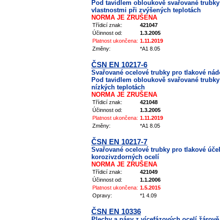
Pod tavidlem obloukově svařované trubky
vlastnostmi při zvýšených teplotách
NORMA JE ZRUŠENA
Třídicí znak:
421047
Účinnost od:
1.3.2005
Platnost ukončena:
1.11.2019
Změny:
*A1 8.05
ČSN EN 10217-6
Svařované ocelové trubky pro tlakové nádo
Pod tavidlem obloukově svařované trubky 
nízkých teplotách
NORMA JE ZRUŠENA
Třídicí znak:
421048
Účinnost od:
1.3.2005
Platnost ukončena:
1.11.2019
Změny:
*A1 8.05
ČSN EN 10217-7
Svařované ocelové trubky pro tlakové účel
korozivzdorných ocelí
NORMA JE ZRUŠENA
Třídicí znak:
421049
Účinnost od:
1.1.2006
Platnost ukončena:
1.5.2015
Opravy:
*1 4.09
ČSN EN 10336
Plechy a pásy z vícefázových ocelí žárově 