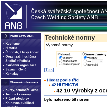
Profil CWS ANB
Technické normy
Kdo jsme
Vybrané normy.
Historie
Činnosti, Etický kodex
Platnost:
Účinnost/změny 
Organizační schéma
všechny
všechny
Školicí střediska
pouze platné
rok
pouze neplatné
Zkušební organizace
nejnovější
[
Tisk
]
Seznam členů
Kontakty
Hledat podle tříd
Oborové informace
42 HUTNICTVÍ
42 10 Výrobky z oc
Kurzy, semináře, akce
Technické normy
Právní předpisy
bylo nalezeno 58 norem
Knihovna publikací