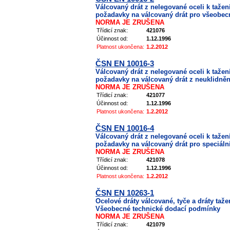
Válcovaný drát z nelegované oceli k tažení
požadavky na válcovaný drát pro všeobec
NORMA JE ZRUŠENA
Třídicí znak:
421076
Účinnost od:
1.12.1996
Platnost ukončena:
1.2.2012
ČSN EN 10016-3
Válcovaný drát z nelegované oceli k tažení
požadavky na válcovaný drát z neuklidněn
NORMA JE ZRUŠENA
Třídicí znak:
421077
Účinnost od:
1.12.1996
Platnost ukončena:
1.2.2012
ČSN EN 10016-4
Válcovaný drát z nelegované oceli k tažení
požadavky na válcovaný drát pro speciální
NORMA JE ZRUŠENA
Třídicí znak:
421078
Účinnost od:
1.12.1996
Platnost ukončena:
1.2.2012
ČSN EN 10263-1
Ocelové dráty válcované, tyče a dráty taže
Všeobecné technické dodací podmínky
NORMA JE ZRUŠENA
Třídicí znak:
421079