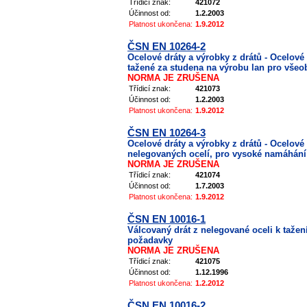
Třídicí znak:
421072
Účinnost od:
1.2.2003
Platnost ukončena:
1.9.2012
ČSN EN 10264-2
Ocelové dráty a výrobky z drátů - Ocelové 
tažené za studena na výrobu lan pro všeo
NORMA JE ZRUŠENA
Třídicí znak:
421073
Účinnost od:
1.2.2003
Platnost ukončena:
1.9.2012
ČSN EN 10264-3
Ocelové dráty a výrobky z drátů - Ocelové 
nelegovaných ocelí, pro vysoké namáhání
NORMA JE ZRUŠENA
Třídicí znak:
421074
Účinnost od:
1.7.2003
Platnost ukončena:
1.9.2012
ČSN EN 10016-1
Válcovaný drát z nelegované oceli k tažen
požadavky
NORMA JE ZRUŠENA
Třídicí znak:
421075
Účinnost od:
1.12.1996
Platnost ukončena:
1.2.2012
ČSN EN 10016-2