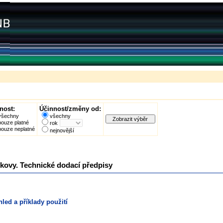
nost:
Účinnost/změny od:
všechny
všechny
pouze platné
rok
pouze neplatné
nejnovější
 kovy. Technické dodací předpisy
hled a příklady použití