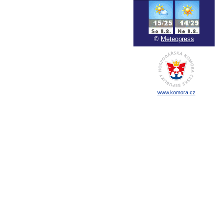
©
Meteopress
www.komora.cz