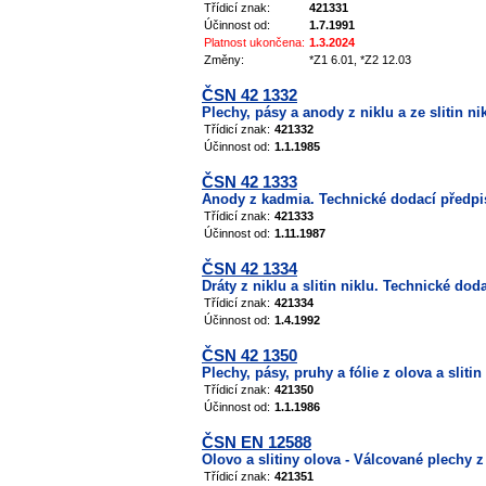
Třídicí znak:
421331
Účinnost od:
1.7.1991
Platnost ukončena:
1.3.2024
Změny:
*Z1 6.01, *Z2 12.03
ČSN 42 1332
Plechy, pásy a anody z niklu a ze slitin n
Třídicí znak:
421332
Účinnost od:
1.1.1985
ČSN 42 1333
Anody z kadmia. Technické dodací předpi
Třídicí znak:
421333
Účinnost od:
1.11.1987
ČSN 42 1334
Dráty z niklu a slitin niklu. Technické dod
Třídicí znak:
421334
Účinnost od:
1.4.1992
ČSN 42 1350
Plechy, pásy, pruhy a fólie z olova a slit
Třídicí znak:
421350
Účinnost od:
1.1.1986
ČSN EN 12588
Olovo a slitiny olova - Válcované plechy z
Třídicí znak:
421351