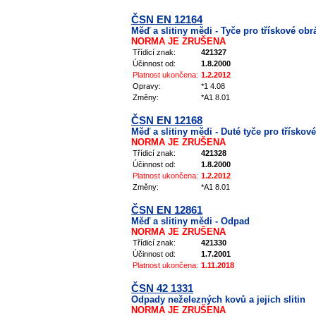
ČSN EN 12164
Měď a slitiny mědi - Tyče pro třískové obr
NORMA JE ZRUŠENA
Třídicí znak:
421327
Účinnost od:
1.8.2000
Platnost ukončena:
1.2.2012
Opravy:
*1 4.08
Změny:
*A1 8.01
ČSN EN 12168
Měď a slitiny mědi - Duté tyče pro třískov
NORMA JE ZRUŠENA
Třídicí znak:
421328
Účinnost od:
1.8.2000
Platnost ukončena:
1.2.2012
Změny:
*A1 8.01
ČSN EN 12861
Měď a slitiny mědi - Odpad
NORMA JE ZRUŠENA
Třídicí znak:
421330
Účinnost od:
1.7.2001
Platnost ukončena:
1.11.2018
ČSN 42 1331
Odpady neželezných kovů a jejich slitin
NORMA JE ZRUŠENA