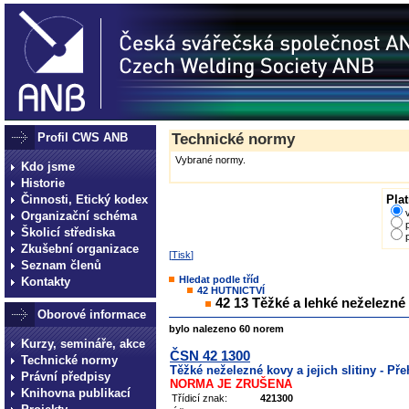
Profil CWS ANB
Technické normy
Vybrané normy.
Kdo jsme
Historie
Činnosti, Etický kodex
Plat
Organizační schéma
Školicí střediska
Zkušební organizace
[
Tisk
]
Seznam členů
Hledat podle tříd
Kontakty
42 HUTNICTVÍ
42 13 Těžké a lehké neželezné
Oborové informace
bylo nalezeno 60 norem
Kurzy, semináře, akce
ČSN 42 1300
Technické normy
Těžké neželezné kovy a jejich slitiny - Pře
Právní předpisy
NORMA JE ZRUŠENA
Knihovna publikací
Třídicí znak:
421300