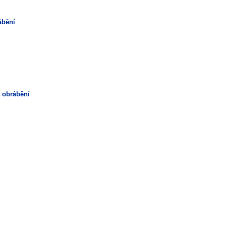
ábění
é obrábění