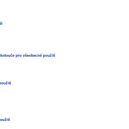
di
a kotouče pro všeobecné použití
použití
oužití