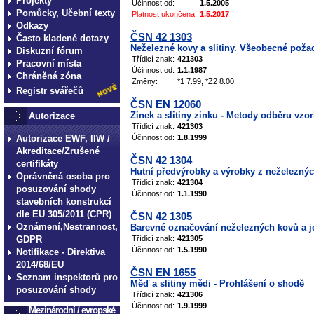
Projekty
Účinnost od:
1.5.2005
Pomůcky, Učební texty
Platnost ukončena:
1.5.2017
Odkazy
ČSN 42 1303
Často kladené dotazy
Neželezné kovy a slitiny. Všeobecné poža
Diskuzní fórum
Třídicí znak:
421303
Pracovní místa
Účinnost od:
1.1.1987
Chráněná zóna
Změny:
*1 7.99, *Z2 8.00
Registr svářečů
ČSN EN 12060
Zinek a slitiny zinku - Metody odběru vzor
Autorizace
Třídicí znak:
421303
Autorizace EWF, IIW /
Účinnost od:
1.8.1999
Akreditace/Zrušené
ČSN 42 1304
certifikáty
Hutní předvýrobky a výrobky z neželezných
Oprávněná osoba pro
Třídicí znak:
421304
posuzování shody
Účinnost od:
1.1.1990
stavebních konstrukcí
dle EU 305/2011 (CPR)
ČSN 42 1305
Oznámení,Nestrannost,
Barevné označování neželezných kovů a je
GDPR
Třídicí znak:
421305
Účinnost od:
1.5.1990
Notifikace - Direktiva
2014/68/EU
ČSN EN 1655
Seznam inspektorů pro
Měď a slitiny mědi - Prohlášení o shodě
posuzování shody
Třídicí znak:
421306
Účinnost od:
1.9.1999
Mezinárodní / evropské