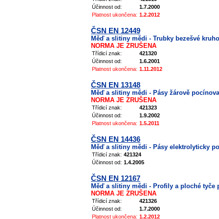
Účinnost od:
1.7.2000
Platnost ukončena:
1.2.2012
ČSN EN 12449
Měď a slitiny mědi - Trubky bezešvé kruh
NORMA JE ZRUŠENA
Třídicí znak:
421320
Účinnost od:
1.6.2001
Platnost ukončena:
1.11.2012
ČSN EN 13148
Měď a slitiny mědi - Pásy žárově pocínov
NORMA JE ZRUŠENA
Třídicí znak:
421323
Účinnost od:
1.9.2002
Platnost ukončena:
1.5.2011
ČSN EN 14436
Měď a slitiny mědi - Pásy elektrolyticky 
Třídicí znak:
421324
Účinnost od:
1.4.2005
ČSN EN 12167
Měď a slitiny mědi - Profily a ploché tyče
NORMA JE ZRUŠENA
Třídicí znak:
421326
Účinnost od:
1.7.2000
Platnost ukončena:
1.2.2012