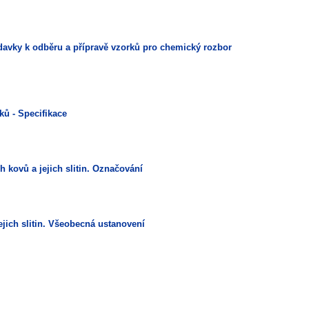
davky k odběru a přípravě vzorků pro chemický rozbor
ků - Specifikace
 kovů a jejich slitin. Označování
jich slitin. Všeobecná ustanovení