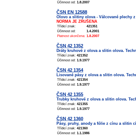
Účinnost od:
1.8.2007
ČSN EN 12588
Olovo a slitiny olova - Válcované plechy z
NORMA JE ZRUŠENA
Třídicí znak:
421351
Účinnost od:
1.4.2001
Platnost ukončena:
1.8.2007
ČSN 42 1352
Dráty kruhové z olova a slitin olova. Tech
Třídicí znak:
421352
Účinnost od:
1.9.1977
ČSN 42 1354
Lisované pásy z olova a slitin olova. Tec
Třídicí znak:
421354
Účinnost od:
1.9.1977
ČSN 42 1355
Trubky kruhové z olova a slitin olova. Te
Třídicí znak:
421355
Účinnost od:
1.9.1977
ČSN 42 1360
Pásy, pruhy, anody a fólie z cínu a slitin
Třídicí znak:
421360
Účinnost od:
1.1.1986