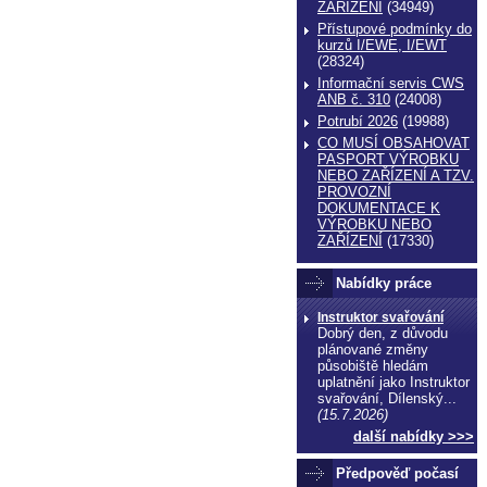
ZAŔÍZENÍ
(34949)
Přístupové podmínky do
kurzů I/EWE, I/EWT
(28324)
Informační servis CWS
ANB č. 310
(24008)
Potrubí 2026
(19988)
CO MUSÍ OBSAHOVAT
PASPORT VÝROBKU
NEBO ZAŘÍZENÍ A TZV.
PROVOZNÍ
DOKUMENTACE K
VÝROBKU NEBO
ZAŘÍZENÍ
(17330)
Nabídky práce
Instruktor svařování
Dobrý den, z důvodu
plánované změny
působiště hledám
uplatnění jako Instruktor
svařování, Dílenský...
(15.7.2026)
další nabídky >>>
Předpověď počasí