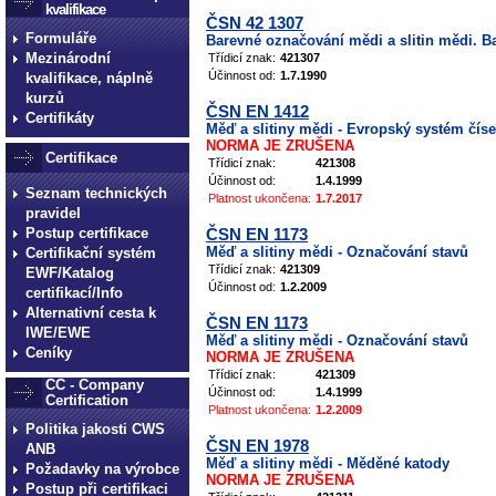
kvalifikace
ČSN 42 1307
Formuláře
Barevné označování mědi a slitin mědi. B
Mezinárodní
Třídicí znak:
421307
Účinnost od:
1.7.1990
kvalifikace, náplně
kurzů
ČSN EN 1412
Certifikáty
Měď a slitiny mědi - Evropský systém čís
NORMA JE ZRUŠENA
Certifikace
Třídicí znak:
421308
Účinnost od:
1.4.1999
Seznam technických
Platnost ukončena:
1.7.2017
pravidel
Postup certifikace
ČSN EN 1173
Měď a slitiny mědi - Označování stavů
Certifikační systém
Třídicí znak:
421309
EWF/Katalog
Účinnost od:
1.2.2009
certifikací/Info
Alternativní cesta k
ČSN EN 1173
IWE/EWE
Měď a slitiny mědi - Označování stavů
Ceníky
NORMA JE ZRUŠENA
Třídicí znak:
421309
CC - Company
Účinnost od:
1.4.1999
Certification
Platnost ukončena:
1.2.2009
Politika jakosti CWS
ČSN EN 1978
ANB
Měď a slitiny mědi - Měděné katody
Požadavky na výrobce
NORMA JE ZRUŠENA
Postup při certifikaci