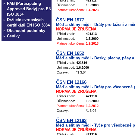
Třídicí znak:
421311
PAB (Participating
Účinnost od:
1.5.2000
Approved Body) pro EN
Platnost ukončena:
1.4.2023
ISO 3834
Držitelé evropských
ČSN EN 1977
Měď a slitiny mědi - Dráty pro tažení z mě
certifikátů EN ISO 3834
NORMA JE ZRUŠENA
Obchodní podmínky
Třídicí znak:
421313
Ceníky
Účinnost od:
1.5.2000
Platnost ukončena:
1.9.2013
ČSN EN 1652
Měď a slitiny mědi - Desky, plechy, pásy 
Třídicí znak:
421316
Účinnost od:
1.6.2000
Opravy:
*1 3.04
ČSN EN 12166
Měď a slitiny mědi - Dráty pro všeobecné 
NORMA JE ZRUŠENA
Třídicí znak:
421318
Účinnost od:
1.8.2000
Platnost ukončena:
1.2.2012
Opravy:
*1 3.04
ČSN EN 12163
Měď a slitiny mědi - Tyče pro všeobecné p
NORMA JE ZRUŠENA
Třídicí znak:
421319