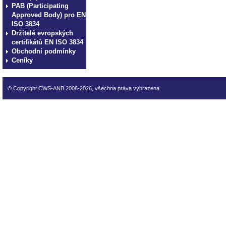
technické normy technické
PAB (Participating
normy technické normy tec
Approved Body) pro EN
ISO 3834
technické normy technické
Držitelé evropských
normy technické normy tec
certifikátů EN ISO 3834
technické normy technické
Obchodní podmínky
Ceníky
© Copyright CWS-ANB 2006-2026, všechna práva vyhrazena.