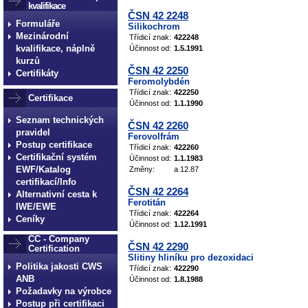
kvalifikace
ČSN 42 2248
Formuláře
Silikochrom
Mezinárodní
Třídicí znak:
422248
kvalifikace, náplně
Účinnost od:
1.5.1991
kurzů
ČSN 42 2250
Certifikáty
Feromolybdén
Třídicí znak:
422250
Certifikace
Účinnost od:
1.1.1990
Seznam technických
ČSN 42 2260
pravidel
Ferovolfrám
Postup certifikace
Třídicí znak:
422260
Certifikační systém
Účinnost od:
1.1.1983
EWF/Katalog
Změny:
a 12.87
certifikací/Info
ČSN 42 2264
Alternativní cesta k
Ferotitán
IWE/EWE
Třídicí znak:
422264
Ceníky
Účinnost od:
1.12.1991
CC - Company
ČSN 42 2290
Certification
Slitiny hliníku pro dezoxidaci
Politika jakosti CWS
Třídicí znak:
422290
ANB
Účinnost od:
1.8.1988
Požadavky na výrobce
Postup při certifikaci