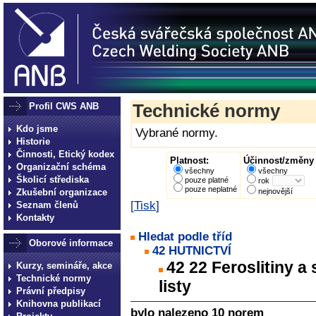
Profil CWS ANB
Technické normy
Kdo jsme
Vybrané normy.
Historie
Činnosti, Etický kodex
Platnost:
Účinnost/změny 
Organizační schéma
všechny
všechny
Školicí střediska
pouze platné
rok
pouze neplatné
Zkušební organizace
nejnovější
[
Tisk
]
Seznam členů
Kontakty
Hledat podle tříd
Oborové informace
42 HUTNICTVÍ
42 22 Feroslitiny a 
Kurzy, semináře, akce
Technické normy
listy
Právní předpisy
Knihovna publikací
bylo nalezeno 10 norem