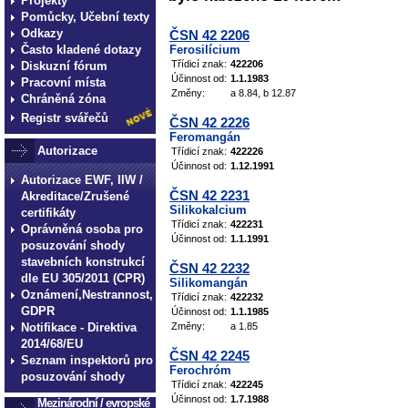
Projekty
Pomůcky, Učební texty
Odkazy
ČSN 42 2206
Často kladené dotazy
Ferosilícium
Třídicí znak:
422206
Diskuzní fórum
Účinnost od:
1.1.1983
Pracovní místa
Změny:
a 8.84, b 12.87
Chráněná zóna
Registr svářečů
ČSN 42 2226
Feromangán
Autorizace
Třídicí znak:
422226
Účinnost od:
1.12.1991
Autorizace EWF, IIW /
ČSN 42 2231
Akreditace/Zrušené
Silikokalcium
certifikáty
Třídicí znak:
422231
Oprávněná osoba pro
Účinnost od:
1.1.1991
posuzování shody
stavebních konstrukcí
ČSN 42 2232
dle EU 305/2011 (CPR)
Silikomangán
Oznámení,Nestrannost,
Třídicí znak:
422232
GDPR
Účinnost od:
1.1.1985
Notifikace - Direktiva
Změny:
a 1.85
2014/68/EU
ČSN 42 2245
Seznam inspektorů pro
Ferochróm
posuzování shody
Třídicí znak:
422245
Účinnost od:
1.7.1988
Mezinárodní / evropské