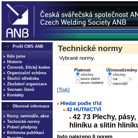
Profil CWS ANB
Technické normy
Kdo jsme
Vybrané normy.
Historie
Činnosti, Etický kodex
Platnost:
Účinnost/změny 
Organizační schéma
všechny
všechny
Školicí střediska
pouze platné
rok
pouze neplatné
Zkušební organizace
nejnovější
[
Tisk
]
Seznam členů
Kontakty
Hledat podle tříd
Oborové informace
42 HUTNICTVÍ
42 73 Plechy, pásy, 
Kurzy, semináře, akce
Technické normy
hliníku a slitin hlin
Právní předpisy
Knihovna publikací
bylo nalezeno 6 norem