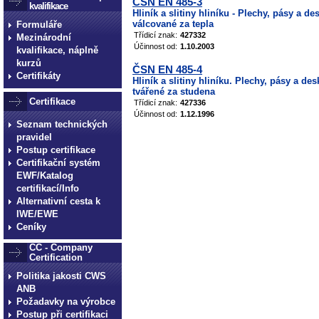
ČSN EN 485-3
kvalifikace
Hliník a slitiny hliníku - Plechy, pásy a 
válcované za tepla
Formuláře
Třídicí znak:
427332
Mezinárodní
Účinnost od:
1.10.2003
kvalifikace, náplně
kurzů
ČSN EN 485-4
Certifikáty
Hliník a slitiny hliníku. Plechy, pásy a d
tvářené za studena
Certifikace
Třídicí znak:
427336
Účinnost od:
1.12.1996
Seznam technických
pravidel
technické normy technické
Postup certifikace
Certifikační systém
normy technické normy tec
EWF/Katalog
technické normy technické
certifikací/Info
normy technické normy tec
Alternativní cesta k
IWE/EWE
technické normy technické
Ceníky
CC - Company
Certification
Politika jakosti CWS
ANB
Požadavky na výrobce
Postup při certifikaci