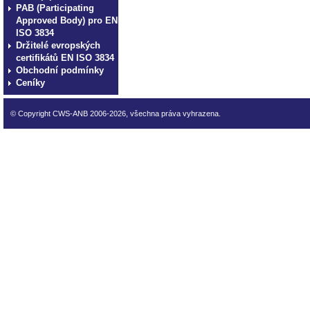
PAB (Participating
Approved Body) pro EN
ISO 3834
Držitelé evropských
certifikátů EN ISO 3834
Obchodní podmínky
Ceníky
© Copyright CWS-ANB 2006-2026, všechna práva vyhrazena.