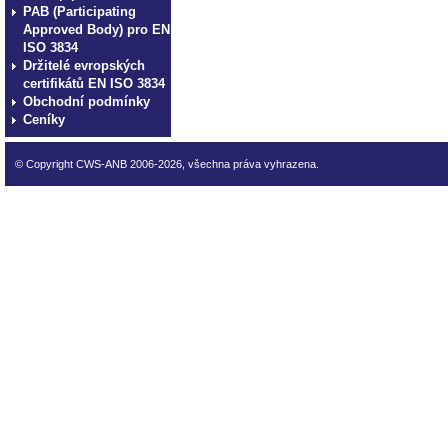
PAB (Participating
Approved Body) pro EN
ISO 3834
Držitelé evropských
certifikátů EN ISO 3834
Obchodní podmínky
Ceníky
© Copyright CWS-ANB 2006-2026, všechna práva vyhrazena.