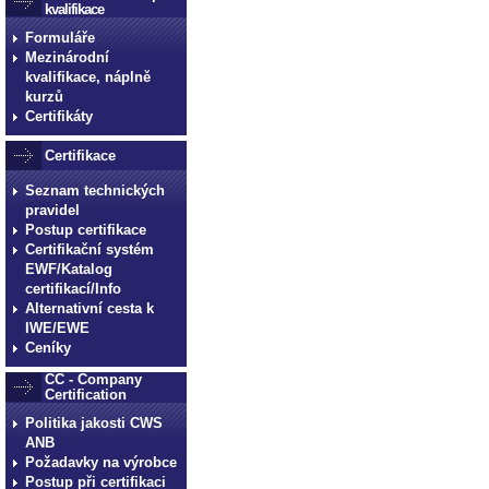
kvalifikace
Formuláře
Mezinárodní
kvalifikace, náplně
kurzů
Certifikáty
Certifikace
Seznam technických
pravidel
Postup certifikace
Certifikační systém
EWF/Katalog
certifikací/Info
Alternativní cesta k
IWE/EWE
Ceníky
CC - Company
Certification
Politika jakosti CWS
ANB
Požadavky na výrobce
Postup při certifikaci