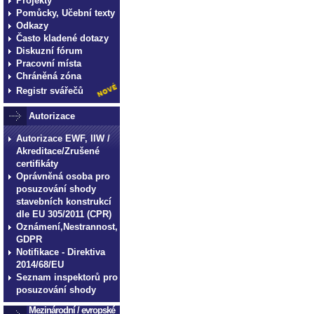
Projekty
technické normy technické
Pomůcky, Učební texty
Odkazy
normy technické normy tec
Často kladené dotazy
technické normy technické
Diskuzní fórum
Pracovní místa
Chráněná zóna
Registr svářečů
Autorizace
Autorizace EWF, IIW /
Akreditace/Zrušené
certifikáty
Oprávněná osoba pro
posuzování shody
stavebních konstrukcí
dle EU 305/2011 (CPR)
Oznámení,Nestrannost,
GDPR
Notifikace - Direktiva
2014/68/EU
Seznam inspektorů pro
posuzování shody
Mezinárodní / evropské