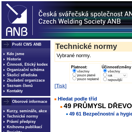
Profil CWS ANB
Technické normy
Kdo jsme
Vybrané normy.
Historie
Činnosti, Etický kodex
Platnost:
Účinnost/změny 
Organizační schéma
všechny
všechny
Školicí střediska
pouze platné
rok
pouze neplatné
Zkušební organizace
nejnovější
[
Tisk
]
Seznam členů
Kontakty
Hledat podle tříd
Oborové informace
49 PRŮMYSL DŘEVO
Kurzy, semináře, akce
49 61 Bezpečnostní a hygi
Technické normy
Právní předpisy
technické normy technické
Knihovna publikací
normy technické normy tec