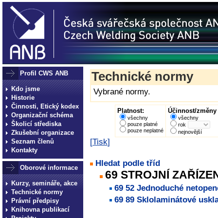
Profil CWS ANB
Technické normy
Kdo jsme
Vybrané normy.
Historie
Činnosti, Etický kodex
Platnost:
Účinnost/změny 
Organizační schéma
všechny
všechny
Školicí střediska
pouze platné
rok
pouze neplatné
Zkušební organizace
nejnovější
[
Tisk
]
Seznam členů
Kontakty
Hledat podle tříd
Oborové informace
69 STROJNÍ ZAŘÍZ
Kurzy, semináře, akce
69 52 Jednoduché netopen
Technické normy
69 89 Sklolaminátové uskl
Právní předpisy
Knihovna publikací
technické normy technické