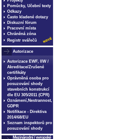
Projekty
normy technické normy tec
Pomůcky, Učební texty
Odkazy
technické normy technické
Často kladené dotazy
normy technické normy tec
Diskuzní fórum
technické normy technické
Pracovní místa
Chráněná zóna
Registr svářečů
Autorizace
Autorizace EWF, IIW /
Akreditace/Zrušené
certifikáty
Oprávněná osoba pro
posuzování shody
stavebních konstrukcí
dle EU 305/2011 (CPR)
Oznámení,Nestrannost,
GDPR
Notifikace - Direktiva
2014/68/EU
Seznam inspektorů pro
posuzování shody
Mezinárodní / evropské