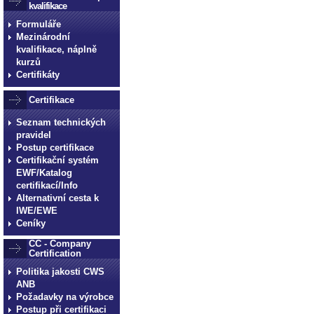
kvalifikace
Formuláře
Mezinárodní
kvalifikace, náplně
kurzů
Certifikáty
Certifikace
Seznam technických
pravidel
Postup certifikace
Certifikační systém
EWF/Katalog
certifikací/Info
Alternativní cesta k
IWE/EWE
Ceníky
CC - Company
Certification
Politika jakosti CWS
ANB
Požadavky na výrobce
Postup při certifikaci