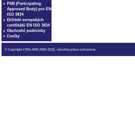
PAB (Participating
Approved Body) pro EN
ISO 3834
Držitelé evropských
certifikátů EN ISO 3834
Obchodní podmínky
Ceníky
© Copyright CWS-ANB 2006-2026, všechna práva vyhrazena.