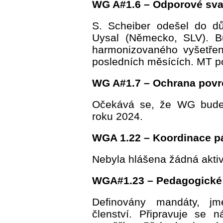
WG A#1.6 – Odporové sva
S. Scheiber odešel do d
Uysal (Německo, SLV). B
harmonizovaného vyšetření
posledních měsících. MT p
WG A#1.7 – Ochrana pov
Očekává se, že WG bude 
roku 2024.
WGA 1.22 – Koordinace p
Nebyla hlášena žádná aktiv
WGA#1.23 – Pedagogické 
Definovány mandáty, j
členství. Připravuje se 