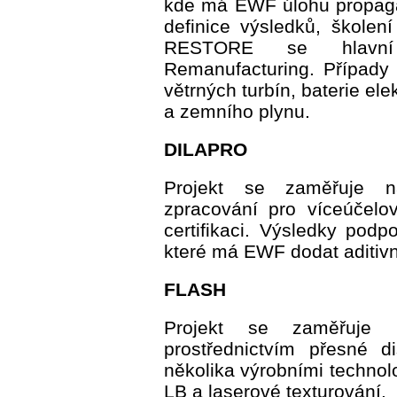
kde má EWF úlohu propagac
definice výsledků, školen
RESTORE se hlavní 
Remanufacturing. Případy 
větrných turbín, baterie el
a zemního plynu.
DILAPRO
Projekt se zaměřuje na
zpracování pro víceúčelo
certifikaci. Výsledky podpo
které má EWF dodat aditivn
FLASH
Projekt se zaměřuje n
prostřednictvím přesné d
několika výrobními technol
LB a laserové texturování.