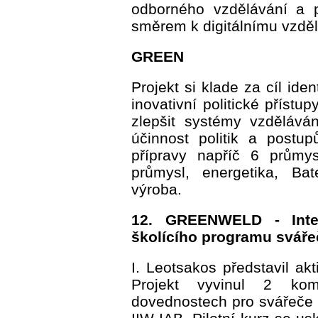
odborného vzdělávání a p
směrem k digitálnímu vzdě
GREEN
Projekt si klade za cíl ident
inovativní politické přístu
zlepšit systémy vzděláván
účinnost politik a postu
přípravy napříč 6 průmy
průmysl, energetika, Bat
výroba.
12. GREENWELD - Inte
školícího programu svář
I. Leotsakos představil ak
Projekt vyvinul 2 kom
dovednostech pro svářeče 