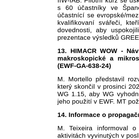
IIW-IAB. Pilotní kurz se u
s 60 účastníky ve Španě
účastnící se evropské/mezi
kvalifikovaní svářeči, kt
dovednosti, aby uspokojili
prezentace výsledků GR
13. HIMACR WOW - Návrh
makroskopické a mikros
(EWF-GA-638-24)
M. Mortello představil roz
který skončil v prosinci 20
WG 1.15, aby WG vyhodnot
jeho použití v EWF. MT pož
14. Informace o propagačn
M. Teixeira informoval 
aktivitách vyvinutých v pos