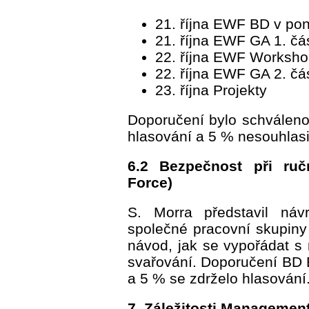
21. října EWF BD v pon
21. října EWF GA 1. čá
22. října EWF Workshop
22. října EWF GA 2. čá
23. října Projekty
Doporučení bylo schváleno
hlasování a 5 % nesouhlasi
6.2 Bezpečnost při ruč
Force)
S. Morra představil náv
společné pracovní skupin
návod, jak se vypořádat s 
svařování. Doporučení BD
a 5 % se zdrželo hlasování
7. Záležitosti Managemen