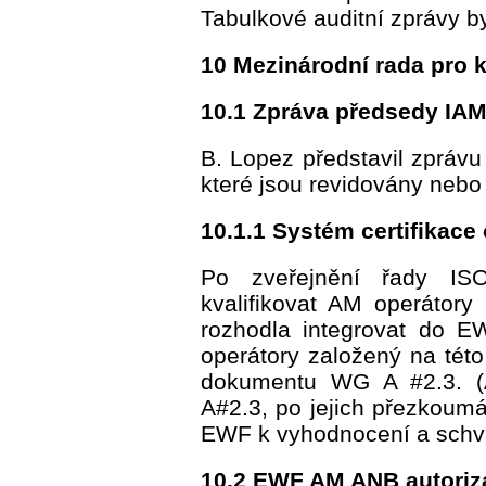
Tabulkové auditní zprávy b
10 Mezinárodní rada pro k
10.1 Zpráva předsedy IA
B. Lopez představil zprávu
které jsou revidovány nebo 
10.1.1 Systém certifikace
Po zveřejnění řady IS
kvalifikovat AM operátor
rozhodla integrovat do E
operátory založený na této
dokumentu WG A #2.3. (A
A#2.3, po jejich přezkoum
EWF k vyhodnocení a schvá
10.2 EWF AM ANB autoriza