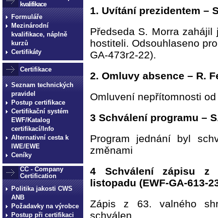
kvalifikace
1. Uvítání prezidentem – 
Formuláře
Mezinárodní
Předseda S. Morra zahájil
kvalifikace, náplně
hostiteli. Odsouhlaseno pr
kurzů
Certifikáty
GA-473r2-22).
Certifikace
2. Omluvy absence – R. F
Seznam technických
pravidel
Omluvení nepřítomnosti o
Postup certifikace
Certifikační systém
3 Schválení programu – S
EWF/Katalog
certifikací/Info
Program jednání byl schv
Alternativní cesta k
IWE/EWE
změnami
Ceníky
4 Schválení zápisu z
CC - Company
Certification
listopadu (EWF-GA-613-23
Politika jakosti CWS
ANB
Zápis z 63. valného sh
Požadavky na výrobce
schválen.
Postup při certifikaci