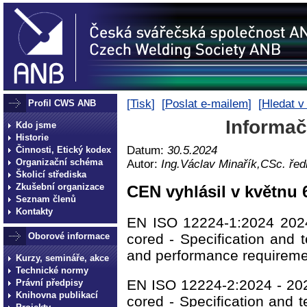
[
Tisk
] [
Poslat e-mailem
] [
Hledat v
Profil CWS ANB
Informač
Kdo jsme
Historie
Datum:
30.5.2024
Činnosti, Etický kodex
Organizační schéma
Autor:
Ing.Václav Minařík,CSc. ře
Školicí střediska
Zkušební organizace
CEN vyhlásil v květnu 
Seznam členů
Kontakty
EN ISO 12224-1:2024 2024-
cored - Specification and t
Oborové informace
and performance requireme
Kurzy, semináře, akce
Technické normy
EN ISO 12224-2:2024 - 2024
Právní předpisy
Knihovna publikací
cored - Specification and 