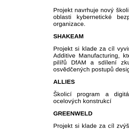
Projekt navrhuje nový škol
oblasti kybernetické be
organizace.
SHAKEAM
Projekt si klade za cíl vyv
Additive Manufacturing, k
pilířů DfAM a sdílení z
osvědčených postupů desi
ALLIES
Školicí program a digitál
ocelových konstrukcí
GREENWELD
Projekt si klade za cíl zvý