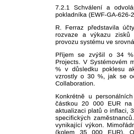
7.2.1 Schválení a odvol
pokladníka (EWF-GA-626-2
R. Ferraz představila úč
rozvaze a výkazu zisků 
provozu systému ve srovná
Příjem se zvýšil o 34 %
Projects. V Systémovém 
% v důsledku poklesu ak
vzrostly o 30 %, jak se o
Collaboration.
Konkrétně u personálníc
částkou 20 000 EUR na š
aktualizaci platů o inflaci
specifických zaměstnanců. 
vynikající výkon. Mimořádn
(kolem 35 000 EUR). Opt