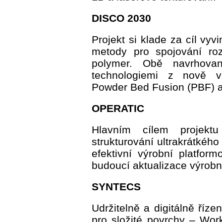
DISCO 2030
Projekt si klade za cíl vyv
metody pro spojování roz
polymer. Obě navrhov
technologiemi z nově vz
Powder Bed Fusion (PBF) a
OPERATIC
Hlavním cílem projektu 
strukturování ultrakrátkého
efektivní výrobní platfor
budoucí aktualizace výrobn
SYNTECS
Udržitelně a digitálně říze
pro složité povrchy – Wor