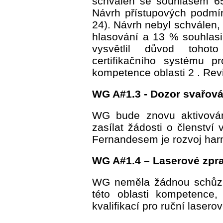
schválen se souhlasem 6
Návrh přístupových podm
24). Návrh nebyl schválen,
hlasování a 13 % souhlas
vysvětlil důvod tohot
certifikačního systému p
kompetence oblasti 2 . Re
WG A#1.3 - Dozor svařová
WG bude znovu aktivován
zasílat žádosti o členství
Fernandesem je rozvoj har
WG A#1.4 – Laserové zpr
WG neměla žádnou schůzk
této oblasti kompetence
kvalifikací pro ruční lasero