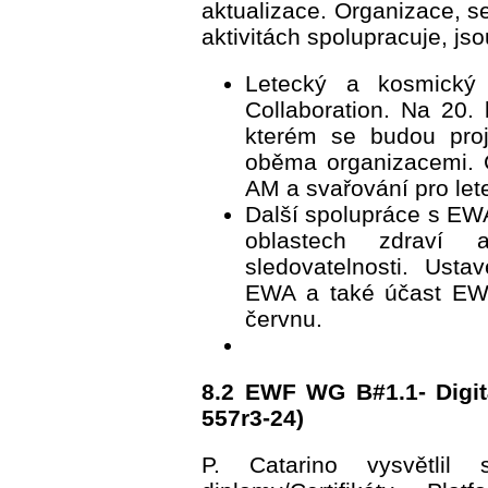
aktualizace. Organizace, 
aktivitách spolupracuje, jso
Letecký a kosmick
Collaboration. Na 20.
kterém se budou proj
oběma organizacemi. Cí
AM a svařování pro let
Další spolupráce s EW
oblastech zdraví a
sledovatelnosti. Ust
EWA a také účast EWF
červnu.
8.2 EWF WG B#1.1- Digitá
557r3-24)
P. Catarino vysvětlil s