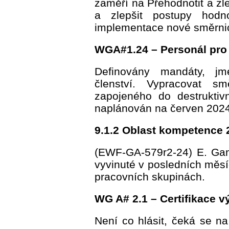
zaměří na Přehodnotit a zl
a zlepšit postupy hod
implementace nové směrnic
WGA#1.24 – Personál pro 
Definovány mandáty, j
členství. Vypracovat sm
zapojeného do destruktivn
naplánován na červen 2024
9.1.2 Oblast kompetence 2
(EWF-GA-579r2-24) E. Gando
vyvinuté v posledních měsí
pracovních skupinách.
WG A# 2.1 – Certifikace 
Není co hlásit, čeká se na