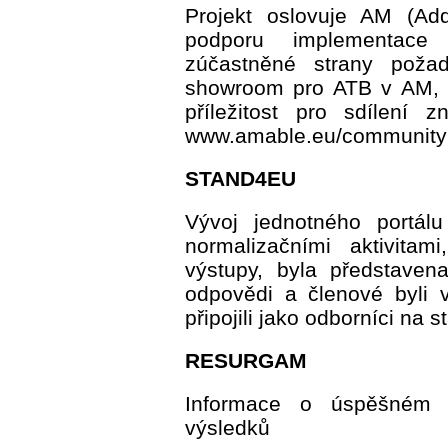
Projekt oslovuje AM (Add
podporu implementace
zúčastněné strany požad
showroom pro ATB v AM, a
příležitost pro sdílení z
www.amable.eu/community
STAND4EU
Vývoj jednotného portál
normalizačními aktivitam
výstupy, byla představen
odpovědi a členové byli 
připojili jako odborníci na s
RESURGAM
Informace o úspěšném u
výsledků