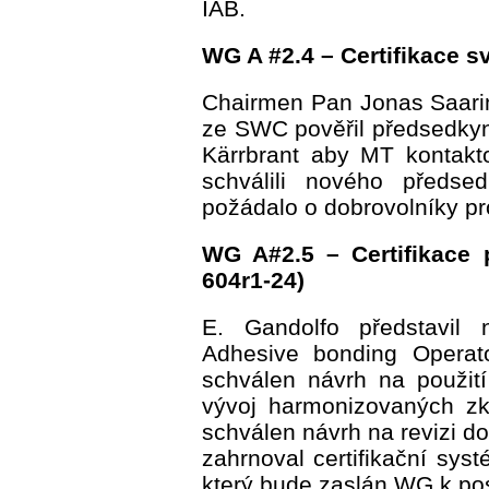
IAB.
WG A #2.4 – Certifikace s
Chairmen Pan Jonas Saari
ze SWC pověřil předsedkyní
Kärrbrant aby MT kontakto
schválili nového předs
požádalo o dobrovolníky pr
WG A#2.5 – Certifikace 
604r1-24)
E. Gandolfo představil 
Adhesive bonding Operato
schválen návrh na použi
vývoj harmonizovaných zko
schválen návrh na revizi d
zahrnoval certifikační sys
který bude zaslán WG k po