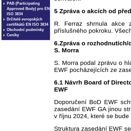
PAB (Participating
Approved Body) pro EN
5 Zpráva o akcích od před
ISO 3834
Držitelé evropských
R. Ferraz shrnula akce 
certifikátů EN ISO 3834
příslušného pokroku. Všec
Obchodní podmínky
Ceníky
6.Zpráva o rozhodnutích/
S. Morra
S. Morra podal zprávu o hl
EWF pocházejících ze zas
6.1 Návrh Board of Direc
EWF
Doporučení BoD EWF schv
zasedání EWF GA jinou str
v říjnu 2024, které se bude
Struktura zasedání EWF se