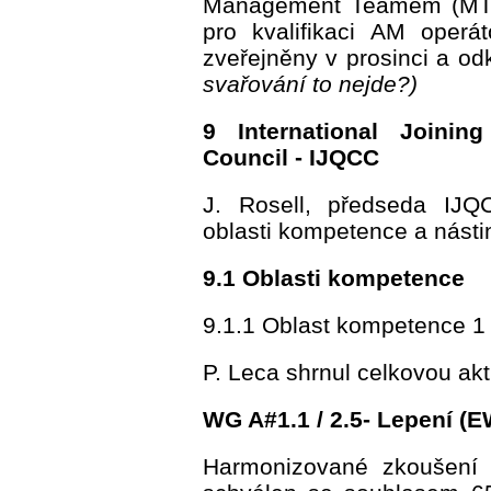
Management Teamem (MT) 
pro kvalifikaci AM oper
zveřejněny v prosinci a o
svařování to nejde?)
9 International Joining
Council - IJQCC
J. Rosell, předseda IJQC
oblasti kompetence a násti
9.1 Oblasti kompetence
9.1.1 Oblast kompetence 1 -
P. Leca shrnul celkovou ak
WG A#1.1 / 2.5- Lepení (
Harmonizované zkoušení 