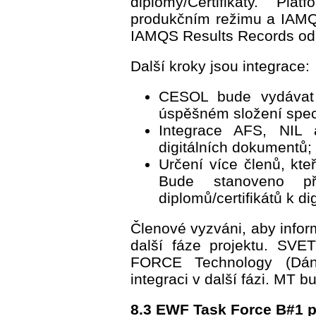
diplomy/Certifikáty. P
produkčním režimu a IAMQ
IAMQS Results Records o
Další kroky jsou integrace:
CESOL bude vydávat
úspěšném složení spec
Integrace AFS, NIL 
digitálních dokumentů;
Určení více členů, kteř
Bude stanoveno př
diplomů/certifikátů k di
Členové vyzváni, aby infor
další fáze projektu. SVE
FORCE Technology (Dáns
integraci v další fázi. MT 
8.3 EWF Task Force B#1 p