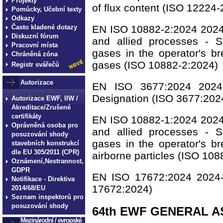
Projekty
of flux content (ISO 12224-
Pomůcky, Učební texty
Odkazy
EN ISO 10882-2:2024 2024-
Často kladené dotazy
Diskuzní fórum
and allied processes - S
Pracovní místa
gases in the operator's br
Chráněná zóna
gases (ISO 10882-2:2024)
Registr svářečů
Autorizace
EN ISO 3677:2024 2024-0
Designation (ISO 3677:202
Autorizace EWF, IIW /
Akreditace/Zrušené
certifikáty
EN ISO 10882-1:2024 2024-
Oprávněná osoba pro
and allied processes - S
posuzování shody
gases in the operator's br
stavebních konstrukcí
dle EU 305/2011 (CPR)
airborne particles (ISO 10
Oznámení,Nestrannost,
GDPR
EN ISO 17672:2024 2024-0
Notifikace - Direktiva
17672:2024)
2014/68/EU
Seznam inspektorů pro
posuzování shody
64th EWF GENERAL AS
Mezinárodní / evropské