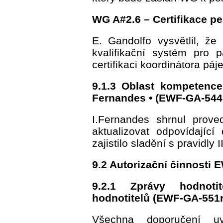
WG A#2.6 – Certifikace pe
E. Gandolfo vysvětlil, ž
kvalifikační systém pro p
certifikaci koordinátora páje
9.1.3 Oblast kompetence
Fernandes • (EWF-GA-544
I.Fernandes shrnul proved
aktualizovat odpovídajíc
zajistilo sladění s pravidly I
9.2 Autorizační činnost
9.2.1 Zprávy hodnoti
hodnotitelů (EWF-GA-551r
Všechna doporučení 