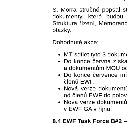
S. Morra stručně popsal st
dokumenty, které budou
Struktura řízení, Memora
otázky.
Dohodnuté akce:
MT sdílet tyto 3 dokum
Do konce června získat
a dokumentům MOU od
Do konce července mí
členů EWF.
Nová verze dokumentů
od členů EWF do polovi
Nová verze dokumentů 
v EWF GA v říjnu.
8.4 EWF Task Force B#2 –