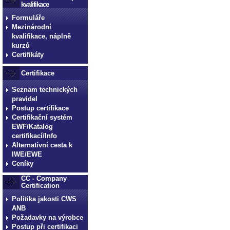
kvalifikace
Formuláře
Mezinárodní
kvalifikace, náplně
kurzů
Certifikáty
Certifikace
Seznam technických
pravidel
Postup certifikace
Certifikační systém
EWF/Katalog
certifikací/Info
Alternativní cesta k
IWE/EWE
Ceníky
CC - Company
Certification
Politika jakosti CWS
ANB
Požadavky na výrobce
Postup při certifikaci