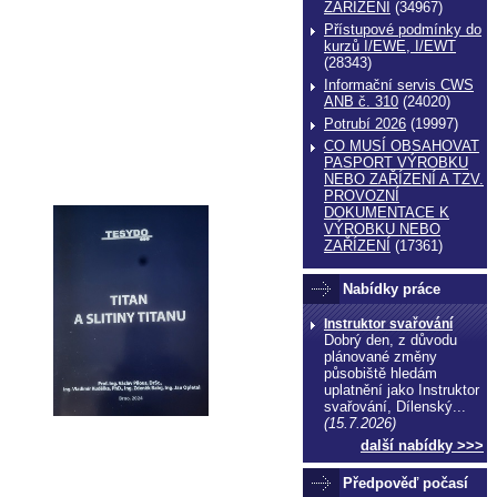
ZAŔÍZENÍ
(34967)
Přístupové podmínky do
kurzů I/EWE, I/EWT
(28343)
Informační servis CWS
ANB č. 310
(24020)
Potrubí 2026
(19997)
CO MUSÍ OBSAHOVAT
PASPORT VÝROBKU
NEBO ZAŘÍZENÍ A TZV.
PROVOZNÍ
DOKUMENTACE K
VÝROBKU NEBO
ZAŘÍZENÍ
(17361)
Nabídky práce
Instruktor svařování
Dobrý den, z důvodu
plánované změny
působiště hledám
uplatnění jako Instruktor
svařování, Dílenský...
(15.7.2026)
další nabídky >>>
Předpověď počasí