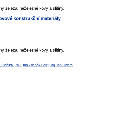
iny železa, neželezné kovy a slitiny.
ové konstrukční materiály
iny železa, neželezné kovy a slitiny.
r Kudělka
,
PhD
,
Ing.Zdeněk Balej
,
Ing.Jan Opletal