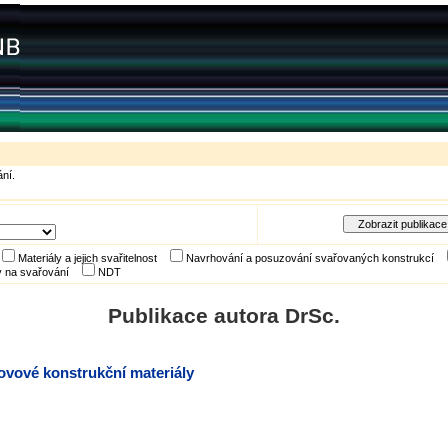
ní.
Materiály a jejich svařitelnost
Navrhování a posuzování svařovaných konstrukcí
 na svařování
NDT
Publikace autora DrSc.
ové konstrukční materiály