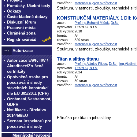
Projekty
zaměření:
Materiály a jejich svařitelnost
Pomůcky, Učební texty
Struktura, vlastnosti, zkoušky, technické slit
Odkazy
Často kladené dotazy
KONSTRUKČNÍ MATERIÁLY, 1 Díl: Kov
Diskuzní fórum
autor:
Prof.Ing.Bohumil Míšek
,
DrSc.
vydavatel:
TESYDO, s.r.o.
Pracovní místa
rok vydání:
2018
Chráněná zóna
formát:
A4
Registr svářečů
rozsah:
320 stran
zaměření:
Materiály a jejich svařitelnost
Struktura, vlastnosti, zkoušky, technické slit
Autorizace
Titan a slitiny titanu
Autorizace EWF, IIW /
autor:
Prof.Ing.Václav Pilous
,
DrSc.
,
Ing.Vladimí
Akreditace/Zrušené
vydavatel:
TESYDO, s.r.o.
certifikáty
rok vydání:
2024
Oprávněná osoba pro
formát:
A4
rozsah:
30 stran
posuzování shody
zaměření:
Materiály a jejich svařitelnost
stavebních konstrukcí
dle EU 305/2011 (CPR)
Oznámení,Nestrannost,
GDPR
Notifikace - Direktiva
2014/68/EU
Příručka pro titan a jeho slitiny.
Seznam inspektorů pro
posuzování shody
Mezinárodní / evropské