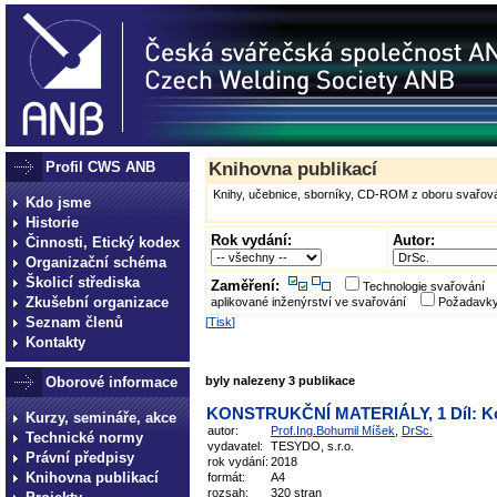
Profil CWS ANB
Knihovna publikací
Knihy, učebnice, sborníky, CD-ROM z oboru svařová
Kdo jsme
Historie
Rok vydání:
Autor:
Činnosti, Etický kodex
Organizační schéma
Školicí střediska
Zaměření:
Technologie svařování
Zkušební organizace
aplikované inženýrství ve svařování
Požadavky
Seznam členů
[
Tisk
]
Kontakty
Oborové informace
byly nalezeny 3 publikace
KONSTRUKČNÍ MATERIÁLY, 1 Díl: Kov
Kurzy, semináře, akce
autor:
Prof.Ing.Bohumil Míšek
,
DrSc.
Technické normy
vydavatel:
TESYDO, s.r.o.
Právní předpisy
rok vydání:
2018
Knihovna publikací
formát:
A4
rozsah:
320 stran