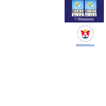
©
Meteopress
www.komora.cz