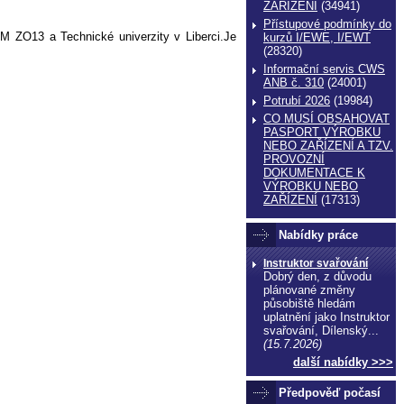
ZAŔÍZENÍ
(34941)
Přístupové podmínky do
M ZO13 a Technické univerzity v Liberci.Je
kurzů I/EWE, I/EWT
(28320)
Informační servis CWS
ANB č. 310
(24001)
Potrubí 2026
(19984)
CO MUSÍ OBSAHOVAT
PASPORT VÝROBKU
NEBO ZAŘÍZENÍ A TZV.
PROVOZNÍ
DOKUMENTACE K
VÝROBKU NEBO
ZAŘÍZENÍ
(17313)
Nabídky práce
Instruktor svařování
Dobrý den, z důvodu
plánované změny
působiště hledám
uplatnění jako Instruktor
svařování, Dílenský...
(15.7.2026)
další nabídky >>>
Předpověď počasí