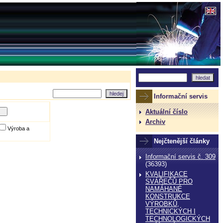
Informační servis
Aktuální číslo
Archiv
Výroba a
Nejčtenější články
Informační servis č. 309
(36393)
KVALIFIKACE
SVÁŘEČŮ PRO
NAMÁHANÉ
KONSTRUKCE
VÝROBKŮ,
TECHNICKÝCH I
TECHNOLOGICKÝCH