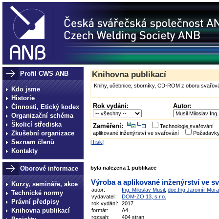
Profil CWS ANB
Knihovna publikací
Knihy, učebnice, sborníky, CD-ROM z oboru svařová
Kdo jsme
Historie
Rok vydání:
Autor:
Činnosti, Etický kodex
Organizační schéma
Školicí střediska
Zaměření:
Technologie svařování
Zkušební organizace
aplikované inženýrství ve svařování
Požadavky
Seznam členů
[
Tisk
]
Kontakty
Oborové informace
byla nalezena 1 publikace
Výroba a aplikované inženýrství ve s
Kurzy, semináře, akce
autor:
Ing. Miloslav Musil
,
doc.Ing.Jaromír Mor
Technické normy
vydavatel:
DOM-ZO 13, s.r.o.
Právní předpisy
rok vydání:
2017
Knihovna publikací
formát:
A4
rozsah:
404 stran