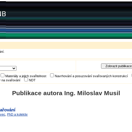
ní.
Materiály a jejich svařitelnost
Navrhování a posuzování svařovaných konstrukcí
 na svařování
NDT
Publikace autora Ing. Miloslav Musil
vařování
avec
,
PhD a kolektiv