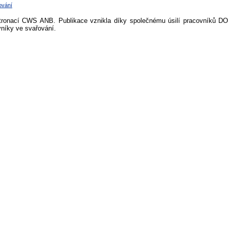
ování
tronací CWS ANB. Publikace vznikla díky společnému úsilí pracovníků DO
vníky ve svařování.