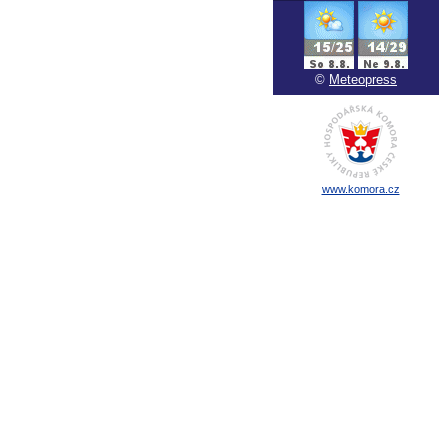
©
Meteopress
www.komora.cz