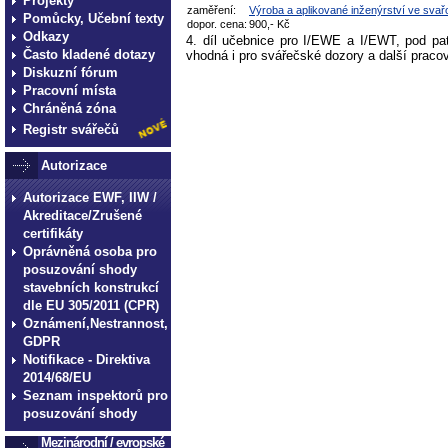
Projekty
zaměření:
Výroba a aplikované inženýrství ve svař
Pomůcky, Učební texty
dopor. cena:
900,- Kč
Odkazy
4. díl učebnice pro I/EWE a I/EWT, pod pa
Často kladené dotazy
vhodná i pro svářečské dozory a další praco
Diskuzní fórum
Pracovní místa
Chráněná zóna
Registr svářečů
Autorizace
Autorizace EWF, IIW /
Akreditace/Zrušené
certifikáty
Oprávněná osoba pro
posuzování shody
stavebních konstrukcí
dle EU 305/2011 (CPR)
Oznámení,Nestrannost,
GDPR
Notifikace - Direktiva
2014/68/EU
Seznam inspektorů pro
posuzování shody
Mezinárodní / evropské