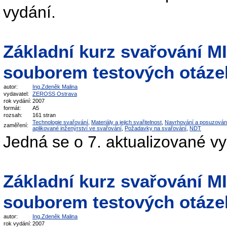
vydání.
Základní kurz svařování 
souborem testových otáze
autor:
Ing.Zdeněk Malina
vydavatel:
ZEROSS Ostrava
rok vydání:
2007
formát:
A5
rozsah:
161 stran
Technologie svařování
,
Materiály a jejich svařitelnost
,
Navrhování a posuzován
zaměření:
aplikované inženýrství ve svařování
,
Požadavky na svařování
,
NDT
Jedná se o 7. aktualizované v
Základní kurz svařování 
souborem testových otáze
autor:
Ing.Zdeněk Malina
rok vydání:
2007