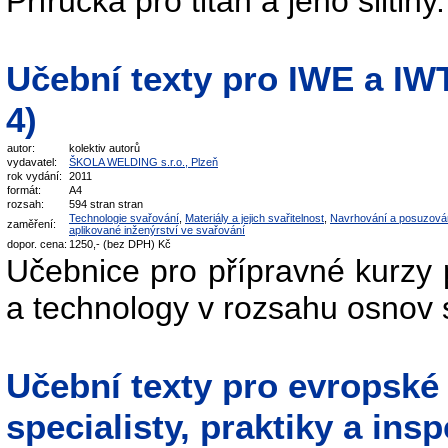
Příručka pro titan a jeho slitiny.
Učební texty pro IWE a IWT 
4)
autor:
kolektiv autorů
vydavatel:
ŠKOLA WELDING s.r.o., Plzeň
rok vydání:
2011
formát:
A4
rozsah:
594 stran stran
Technologie svařování
,
Materiály a jejich svařitelnost
,
Navrhování a posuzová
zaměření:
aplikované inženýrství ve svařování
dopor. cena:
1250,- (bez DPH) Kč
Učebnice pro přípravné kurzy 
a technology v rozsahu osnov
Učební texty pro evropské
specialisty, praktiky a ins