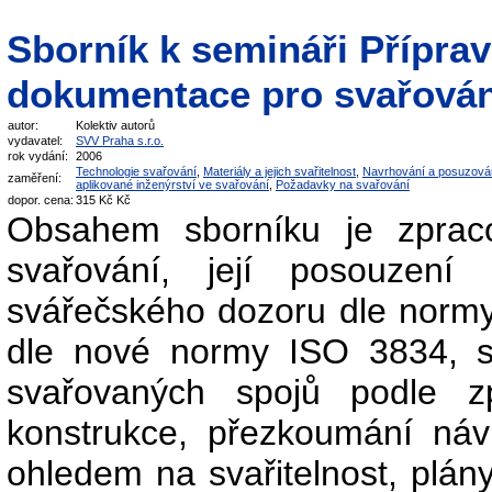
Sborník k semináři Příprav
dokumentace pro svařován
autor:
Kolektiv autorů
vydavatel:
SVV Praha s.r.o.
rok vydání:
2006
Technologie svařování
,
Materiály a jejich svařitelnost
,
Navrhování a posuzová
zaměření:
aplikované inženýrství ve svařování
,
Požadavky na svařování
dopor. cena:
315 Kč Kč
Obsahem sborníku je zprac
svařování, její posouzen
svářečského dozoru dle norm
dle nové normy ISO 3834, s
svařovaných spojů podle 
konstrukce, přezkoumání náv
ohledem na svařitelnost, plány