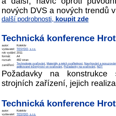
a další, navíc oproti původ
nových DVS a nových trendů v 
další podrobnosti,
koupit zde
Technická konference Hrot
autor:
Kolektiv
vydavatel:
TESYDO, s.r.o.
rok vydání:
2011
formát:
A4
rozsah:
482 stran
Technologie svařování
,
Materiály a jejich svařitelnost
,
Navrhování a posuzován
zaměření:
aplikované inženýrství ve svařování
,
Požadavky na svařování
,
NDT
Požadavky na konstrukce s
strojních zařízení, jejich reali
Technická konference Hrot
autor:
Kolektiv
vydavatel:
TESYDO, s.r.o.