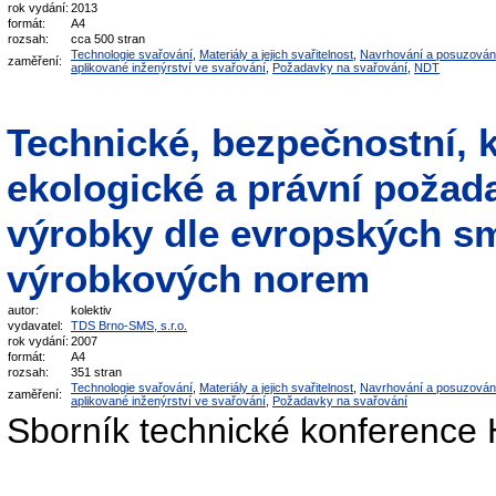
rok vydání:
2013
formát:
A4
rozsah:
cca 500 stran
Technologie svařování
,
Materiály a jejich svařitelnost
,
Navrhování a posuzován
zaměření:
aplikované inženýrství ve svařování
,
Požadavky na svařování
,
NDT
Technické, bezpečnostní, kv
ekologické a právní požad
výrobky dle evropských sm
výrobkových norem
autor:
kolektiv
vydavatel:
TDS Brno-SMS, s.r.o.
rok vydání:
2007
formát:
A4
rozsah:
351 stran
Technologie svařování
,
Materiály a jejich svařitelnost
,
Navrhování a posuzován
zaměření:
aplikované inženýrství ve svařování
,
Požadavky na svařování
Sborník technické konference 