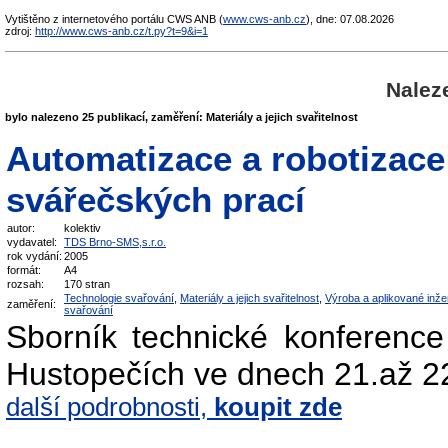
Vytištěno z internetového portálu CWS ANB (
www.cws-anb.cz
), dne: 07.08.2026
zdroj:
http://www.cws-anb.cz/t.py?t=9&i=1
Nalez
bylo nalezeno 25 publikací, zaměření: Materiály a jejich svařitelnost
Automatizace a robotizace
svářečských prací
autor:
kolektiv
vydavatel:
TDS Brno-SMS,s.r.o.
rok vydání:
2005
formát:
A4
rozsah:
170 stran
Technologie svařování
,
Materiály a jejich svařitelnost
,
Výroba a aplikované inže
zaměření:
svařování
Sborník technické konferenc
Hustopečích ve dnech 21.až 2
další podrobnosti,
koupit zde