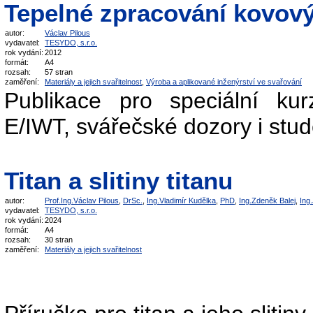
Tepelné zpracování kovový
autor:
Václav Pilous
vydavatel:
TESYDO, s.r.o.
rok vydání:
2012
formát:
A4
rozsah:
57 stran
zaměření:
Materiály a jejich svařitelnost
,
Výroba a aplikované inženýrství ve svařování
Publikace pro speciální ku
E/IWT, svářečské dozory i stu
Titan a slitiny titanu
autor:
Prof.Ing.Václav Pilous
,
DrSc.
,
Ing.Vladimír Kudělka
,
PhD
,
Ing.Zdeněk Balej
,
Ing
vydavatel:
TESYDO, s.r.o.
rok vydání:
2024
formát:
A4
rozsah:
30 stran
zaměření:
Materiály a jejich svařitelnost