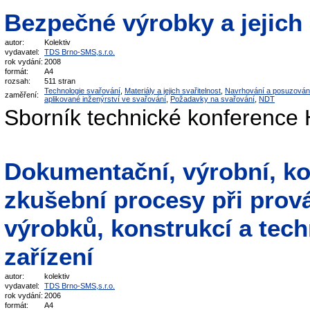
Bezpečné výrobky a jejich
autor:
Kolektiv
vydavatel:
TDS Brno-SMS,s.r.o.
rok vydání:
2008
formát:
A4
rozsah:
511 stran
Technologie svařování
,
Materiály a jejich svařitelnost
,
Navrhování a posuzován
zaměření:
aplikované inženýrství ve svařování
,
Požadavky na svařování
,
NDT
Sborník technické konference 
Dokumentační, výrobní, ko
zkušební procesy při prov
výrobků, konstrukcí a tec
zařízení
autor:
kolektiv
vydavatel:
TDS Brno-SMS,s.r.o.
rok vydání:
2006
formát:
A4