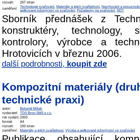
rozsah:
267 stran
Technologie svařování
,
Materiály a jejich svařitelnost
,
Navrhování a posuzován
zaměření:
aplikované inženýrství ve svařování
,
Požadavky na svařování
,
NDT
Sborník přednášek z Techni
konstruktéry, technology,
kontrolory, výrobce a tech
Hrotovicích v březnu 2006.
další podrobnosti,
koupit zde
Kompozitní materiály (druhy
technické praxi)
autor:
Bohumil Míšek
vydavatel:
TDS Brno-SMS,s.r.o.
rok vydání:
2003
formát:
A4
rozsah:
100 stran
zaměření:
Materiály a jejich svařitelnost
,
Výroba a aplikované inženýrství ve svařování
Publikace obsahující komp