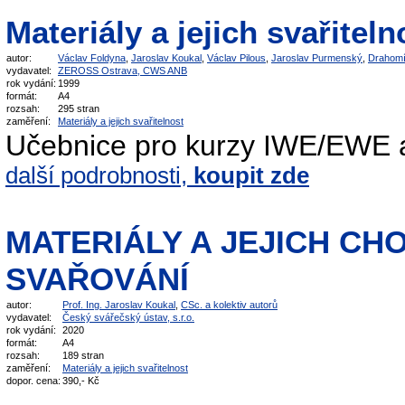
Materiály a jejich svařiteln
autor:
Václav Foldyna
,
Jaroslav Koukal
,
Václav Pilous
,
Jaroslav Purmenský
,
Drahomí
vydavatel:
ZEROSS Ostrava, CWS ANB
rok vydání:
1999
formát:
A4
rozsah:
295 stran
zaměření:
Materiály a jejich svařitelnost
Učebnice pro kurzy IWE/EWE
další podrobnosti,
koupit zde
MATERIÁLY A JEJICH CHO
SVAŘOVÁNÍ
autor:
Prof. Ing. Jaroslav Koukal
,
CSc. a kolektiv autorů
vydavatel:
Český svářečský ústav, s.r.o.
rok vydání:
2020
formát:
A4
rozsah:
189 stran
zaměření:
Materiály a jejich svařitelnost
dopor. cena:
390,- Kč