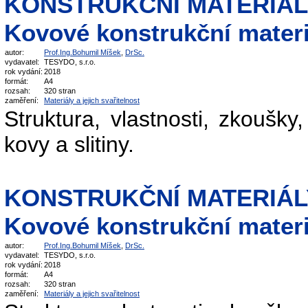
KONSTRUKČNÍ MATERIÁLY,
Kovové konstrukční materi
autor:
Prof.Ing.Bohumil Míšek
,
DrSc.
vydavatel:
TESYDO, s.r.o.
rok vydání:
2018
formát:
A4
rozsah:
320 stran
zaměření:
Materiály a jejich svařitelnost
Struktura, vlastnosti, zkoušky
kovy a slitiny.
KONSTRUKČNÍ MATERIÁLY,
Kovové konstrukční materi
autor:
Prof.Ing.Bohumil Míšek
,
DrSc.
vydavatel:
TESYDO, s.r.o.
rok vydání:
2018
formát:
A4
rozsah:
320 stran
zaměření:
Materiály a jejich svařitelnost