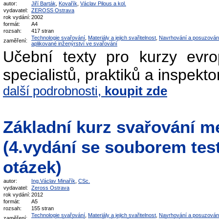
autor:
Jiří Barták
,
Kovařík
,
Václav Pilous a kol.
vydavatel:
ZEROSS Ostrava
rok vydání:
2002
formát:
A4
rozsah:
417 stran
Technologie svařování
,
Materiály a jejich svařitelnost
,
Navrhování a posuzován
zaměření:
aplikované inženýrství ve svařování
Učební texty pro kurzy evro
specialistů, praktiků a inspekto
další podrobnosti,
koupit zde
Základní kurz svařování m
(4.vydání se souborem tes
otázek)
autor:
Ing.Václav Minařík
,
CSc.
vydavatel:
Zeross Ostrava
rok vydání:
2012
formát:
A5
rozsah:
155 stran
Technologie svařování
,
Materiály a jejich svařitelnost
,
Navrhování a posuzován
zaměření: