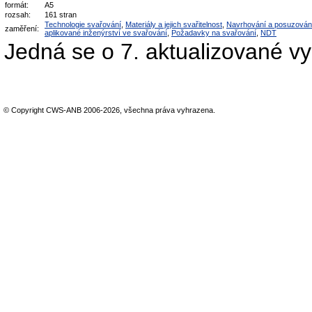
formát:
A5
rozsah:
161 stran
Technologie svařování
,
Materiály a jejich svařitelnost
,
Navrhování a posuzován
zaměření:
aplikované inženýrství ve svařování
,
Požadavky na svařování
,
NDT
Jedná se o 7. aktualizované v
© Copyright CWS-ANB 2006-2026, všechna práva vyhrazena.