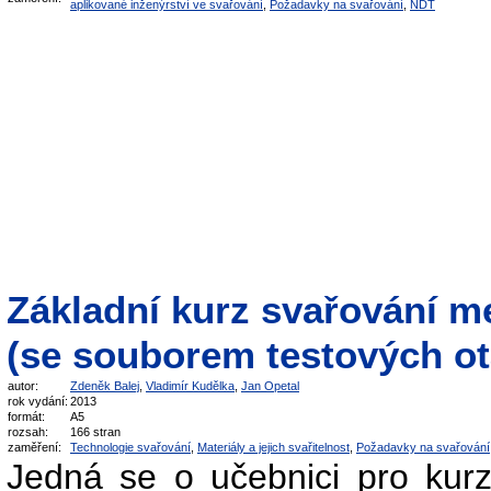
aplikované inženýrství ve svařování
,
Požadavky na svařování
,
NDT
Základní kurz svařování m
(se souborem testových ot
autor:
Zdeněk Balej
,
Vladimír Kudělka
,
Jan Opetal
rok vydání:
2013
formát:
A5
rozsah:
166 stran
zaměření:
Technologie svařování
,
Materiály a jejich svařitelnost
,
Požadavky na svařování
Jedná se o učebnici pro kurz