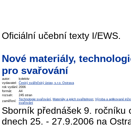
Oficiální učební texty I/EWS.
Nové materiály, technologi
pro svařování
autor:
kolektiv
vydavatel:
Český svářečský ústav, s.r.o. Ostrava
rok vydání:
2006
formát:
A4
rozsah:
245 stran
Technologie svařování
,
Materiály a jejich svařitelnost
,
Výroba a aplikované inže
zaměření:
svařování
Sborník přednášek 9. ročníku
dnech 25. - 27.9.2006 na Ostra