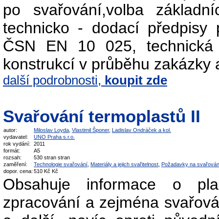
po svařování,volba základn
technicko - dodací předpisy 
ČSN EN 10 025, technická 
konstrukcí v průběhu zakázky 
další podrobnosti,
koupit zde
Svařování termoplastů II
autor:
Miloslav Loyda
,
Vlastimil Šponer
,
Ladislav Ondráček a kol.
vydavatel:
UNO Praha s.r.o.
rok vydání:
2011
formát:
A5
rozsah:
530 stran stran
zaměření:
Technologie svařování
,
Materiály a jejich svařitelnost
,
Požadavky na svařován
dopor. cena:
510 Kč Kč
Obsahuje informace o plas
zpracování a zejména svařován