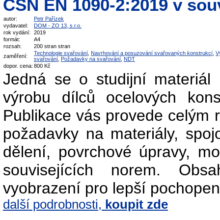
ČSN EN 1090-2:2019 v sou
autor:
Petr Pařízek
vydavatel:
DOM - ZO 13, s.r.o.
rok vydání:
2019
formát:
A4
rozsah:
200 stran stran
Technologie svařování
,
Navrhování a posuzování svařovaných konstrukcí
,
V
zaměření:
svařování
,
Požadavky na svařování
,
NDT
dopor. cena:
800 Kč
Jedná se o studijní materiál
výrobu dílců ocelových kon
Publikace vás provede celým 
požadavky na materiály, spojo
dělení, povrchové úpravy, mon
souvisejících norem. Obs
vyobrazení pro lepší pochopen
další podrobnosti,
koupit zde