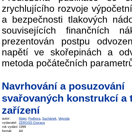
zrychlujícího rozvoje výpočetn
a bezpečnosti tlakových nád
souvisejících finančních n
prezentován postpu odvozen
napětí ve skořepinách a od
metoda počátečních parametrů
Navrhování a posuzování
svařovaných konstrukcí a 
zařízení
autor:
Majer
,
Podhora
,
Suchánek
,
Vejvoda
vydavatel:
ZEROSS Ostrava
rok vydání:
1999
formát:
A4