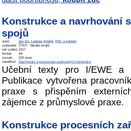
Konstrukce a navrhování 
spojů
autor:
doc.Ing. Ladislav Kolařík
,
PhD. a kolektiv
vydavatel:
ČVUT - fakulta strojní
rok vydání:
2017
formát:
A4
rozsah:
525 stran
zaměření:
Navrhování a posuzování svařovaných konstrukcí
Učební texty pro I/EWE a
Publikace vytvořena pracovník
praxe s přispěním externíc
zájemce z průmyslové praxe.
Konstrukce procesních zař