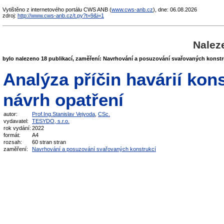
Vytištěno z internetového portálu CWS ANB (
www.cws-anb.cz
), dne: 06.08.2026
zdroj:
http://www.cws-anb.cz/t.py?t=9&i=1
Nalez
bylo nalezeno 18 publikací, zaměření: Navrhování a posuzování svařovaných konstr
Analýza příčin havárií kons
návrh opatření
autor:
Prof.Ing.Stanislav Vejvoda
,
CSc.
vydavatel:
TESYDO, s.r.o.
rok vydání:
2022
formát:
A4
rozsah:
60 stran stran
zaměření:
Navrhování a posuzování svařovaných konstrukcí