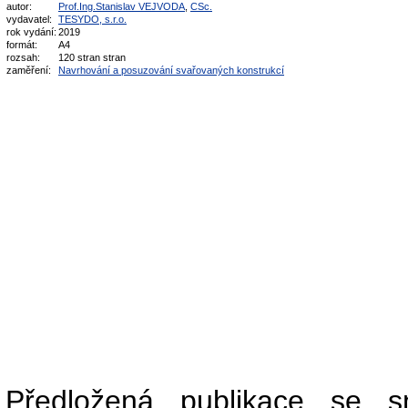
autor:
Prof.Ing.Stanislav VEJVODA
,
CSc.
vydavatel:
TESYDO, s.r.o.
rok vydání:
2019
formát:
A4
rozsah:
120 stran stran
zaměření:
Navrhování a posuzování svařovaných konstrukcí
Předložená publikace se s