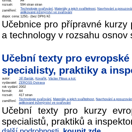
formát:
A4
rozsah:
594 stran stran
Technologie svařování
,
Materiály a jejich svařitelnost
,
Navrhování a posuzová
zaměření:
aplikované inženýrství ve svařování
dopor. cena:
1250,- (bez DPH) Kč
Učebnice pro přípravné kurzy 
a technology v rozsahu osnov
Učební texty pro evropské
specialisty, praktiky a ins
autor:
Jiří Barták
,
Kovařík
,
Václav Pilous a kol.
vydavatel:
ZEROSS Ostrava
rok vydání:
2002
formát:
A4
rozsah:
417 stran
Technologie svařování
,
Materiály a jejich svařitelnost
,
Navrhování a posuzován
zaměření:
aplikované inženýrství ve svařování
Učební texty pro kurzy evro
specialistů, praktiků a inspekto
další podrobnosti,
koupit zde