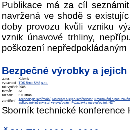
Publikace má za cíl seznámit
navržená ve shodě s existují
doby provozu kvůli vzniku vý
vznik únavové trhliny, nepřípu
poškození nepředpokládaným z
Bezpečné výrobky a jejich
autor:
Kolektiv
vydavatel:
TDS Brno-SMS,s.r.o.
rok vydání:
2008
formát:
A4
rozsah:
511 stran
Technologie svařování
,
Materiály a jejich svařitelnost
,
Navrhování a posuzován
zaměření:
aplikované inženýrství ve svařování
,
Požadavky na svařování
,
NDT
Sborník technické konference 