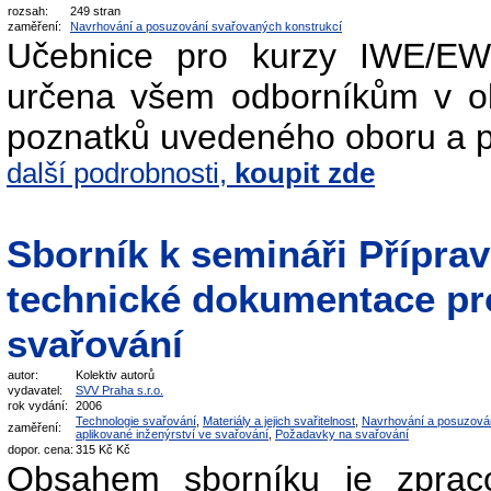
rozsah:
249 stran
zaměření:
Navrhování a posuzování svařovaných konstrukcí
Učebnice pro kurzy IWE/EW
určena všem odborníkům v obla
poznatků uvedeného oboru a 
další podrobnosti,
koupit zde
Sborník k semináři Přípra
technické dokumentace pr
svařování
autor:
Kolektiv autorů
vydavatel:
SVV Praha s.r.o.
rok vydání:
2006
Technologie svařování
,
Materiály a jejich svařitelnost
,
Navrhování a posuzová
zaměření:
aplikované inženýrství ve svařování
,
Požadavky na svařování
dopor. cena:
315 Kč Kč
Obsahem sborníku je zprac