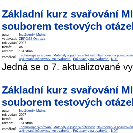
Základní kurz svařování 
souborem testových otáze
autor:
Ing.Zdeněk Malina
vydavatel:
ZEROSS Ostrava
rok vydání:
2007
formát:
A5
rozsah:
161 stran
Technologie svařování
,
Materiály a jejich svařitelnost
,
Navrhování a posuzován
zaměření:
aplikované inženýrství ve svařování
,
Požadavky na svařování
,
NDT
Jedná se o 7. aktualizované v
Základní kurz svařování 
souborem testových otáze
autor:
Ing.Zdeněk Malina
rok vydání:
2007
formát:
A5
rozsah:
161 stran
Technologie svařování
,
Materiály a jejich svařitelnost
,
Navrhování a posuzován
zaměření:
aplikované inženýrství ve svařování
,
Požadavky na svařování
,
NDT