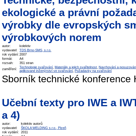
ekologické a právní požad
výrobky dle evropských sm
výrobkových norem
autor:
kolektiv
vydavatel:
TDS Brno-SMS, s.r.o.
rok vydání:
2007
formát:
A4
rozsah:
351 stran
Technologie svařování
,
Materiály a jejich svařitelnost
,
Navrhování a posuzován
zaměření:
aplikované inženýrství ve svařování
,
Požadavky na svařování
Sborník technické konference 
Učební texty pro IWE a IWT 
a 4)
autor:
kolektiv autorů
vydavatel:
ŠKOLA WELDING s.r.o., Plzeň
rok vydání:
2011