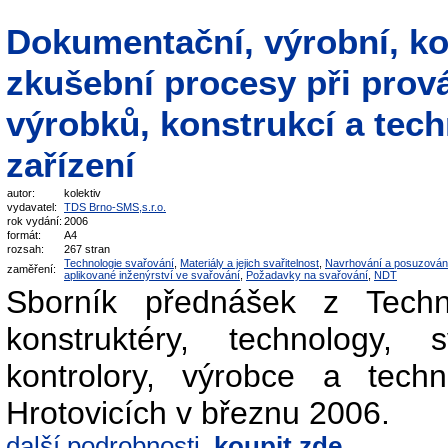
Dokumentační, výrobní, ko
zkušební procesy při prov
výrobků, konstrukcí a tec
zařízení
autor:
kolektiv
vydavatel:
TDS Brno-SMS,s.r.o.
rok vydání:
2006
formát:
A4
rozsah:
267 stran
Technologie svařování
,
Materiály a jejich svařitelnost
,
Navrhování a posuzován
zaměření:
aplikované inženýrství ve svařování
,
Požadavky na svařování
,
NDT
Sborník přednášek z Techni
konstruktéry, technology,
kontrolory, výrobce a tech
Hrotovicích v březnu 2006.
další podrobnosti,
koupit zde