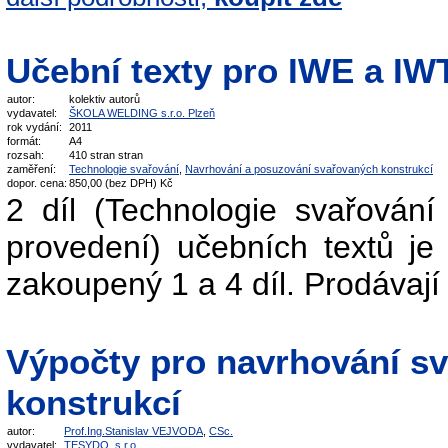
Učební texty pro IWE a IWT 
autor:
kolektiv autorů
vydavatel:
ŠKOLA WELDING s.r.o. Plzeň
rok vydání:
2011
formát:
A4
rozsah:
410 stran stran
zaměření:
Technologie svařování
,
Navrhování a posuzování svařovaných konstrukcí
dopor. cena:
850,00 (bez DPH) Kč
2 díl (Technologie svařování
provedení) učebních textů je 
zakoupený 1 a 4 díl. Prodávají
Výpočty pro navrhování s
konstrukcí
autor:
Prof.Ing.Stanislav VEJVODA
,
CSc.
vydavatel:
TESYDO, s.r.o.