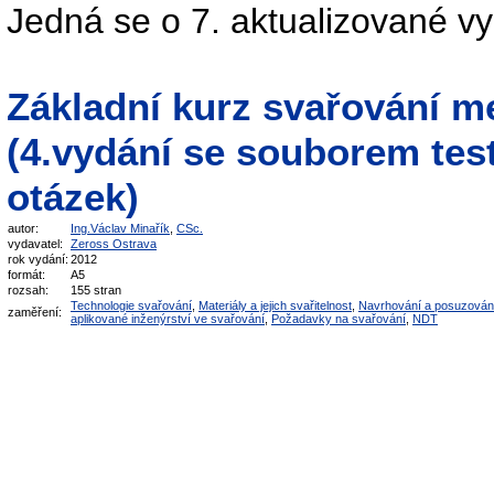
Jedná se o 7. aktualizované v
Základní kurz svařování m
(4.vydání se souborem tes
otázek)
autor:
Ing.Václav Minařík
,
CSc.
vydavatel:
Zeross Ostrava
rok vydání:
2012
formát:
A5
rozsah:
155 stran
Technologie svařování
,
Materiály a jejich svařitelnost
,
Navrhování a posuzován
zaměření:
aplikované inženýrství ve svařování
,
Požadavky na svařování
,
NDT