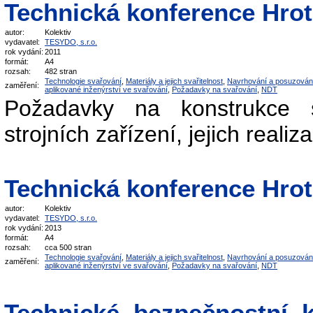
Technická konference Hrot
autor:
Kolektiv
vydavatel:
TESYDO, s.r.o.
rok vydání:
2011
formát:
A4
rozsah:
482 stran
Technologie svařování
,
Materiály a jejich svařitelnost
,
Navrhování a posuzován
zaměření:
aplikované inženýrství ve svařování
,
Požadavky na svařování
,
NDT
Požadavky na konstrukce s
strojních zařízení, jejich reali
Technická konference Hrot
autor:
Kolektiv
vydavatel:
TESYDO, s.r.o.
rok vydání:
2013
formát:
A4
rozsah:
cca 500 stran
Technologie svařování
,
Materiály a jejich svařitelnost
,
Navrhování a posuzován
zaměření:
aplikované inženýrství ve svařování
,
Požadavky na svařování
,
NDT
Technické, bezpečnostní, kv